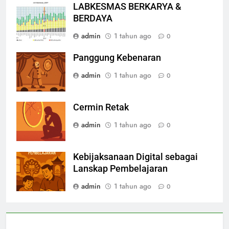
LABKESMAS BERKARYA &
BERDAYA
admin
1 tahun ago
0
Panggung Kebenaran
admin
1 tahun ago
0
Cermin Retak
admin
1 tahun ago
0
Kebijaksanaan Digital sebagai
Lanskap Pembelajaran
admin
1 tahun ago
0