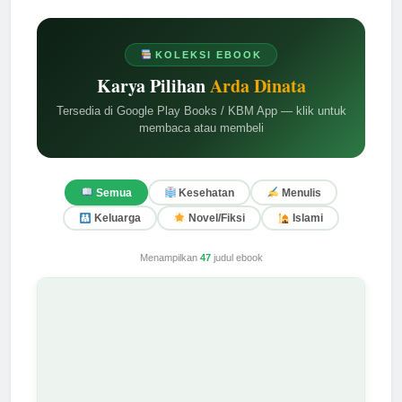
KOLEKSI EBOOK
Karya Pilihan
Arda Dinata
Tersedia di Google Play Books / KBM App — klik untuk
membaca atau membeli
Semua
Kesehatan
Menulis
Keluarga
Novel/Fiksi
Islami
Menampilkan
47
judul ebook