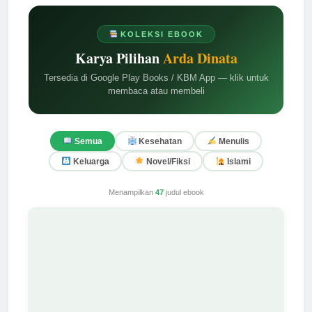
KOLEKSI EBOOK
Karya Pilihan
Arda Dinata
Tersedia di Google Play Books / KBM App — klik untuk
membaca atau membeli
Semua
Kesehatan
Menulis
Keluarga
Novel/Fiksi
Islami
Menampilkan
47
judul ebook