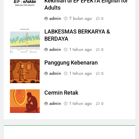
Kekinian di EF EFEKTA English for
Adults
admin
7 bulan ago
0
LABKESMAS BERKARYA &
BERDAYA
admin
1 tahun ago
0
Panggung Kebenaran
admin
1 tahun ago
0
Cermin Retak
admin
1 tahun ago
0