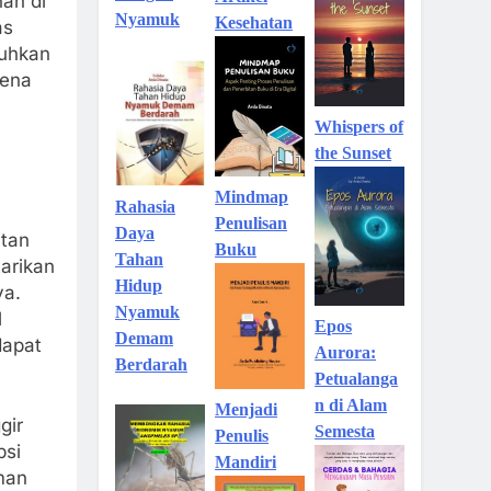
an di
Nyamuk
Kesehatan
as
tuhkan
rena
Whispers of
the Sunset
Mindmap
Rahasia
Penulisan
Daya
atan
Buku
Tahan
tarikan
Hidup
ya.
Nyamuk
l
Epos
Demam
dapat
Aurora:
Berdarah
Petualanga
n di Alam
Menjadi
gir
Semesta
Penulis
psi
Mandiri
man