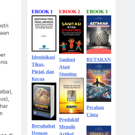
EBOOK 1
EBOOK 2
EBOOK 3
stri
naan
ber
Identisikasi
Sanitasi
RETAKAN
nis
Tikus,
Atasi
Pinjal, dan
Stunting
Kecoa
lba),
us),
ohar
Pecahan
m
Cinta
Produktif
Bersahabat
Menulis
Dengan
Artikel