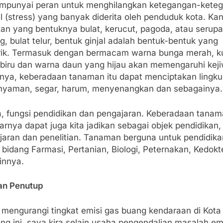
empunyai peran untuk menghilangkan ketegangan-kete
 (stress) yang banyak diderita oleh penduduk kota. Ka
an yang bentuknya bulat, kerucut, pagoda, atau serupa
g, bulat telur, bentuk ginjal adalah bentuk-bentuk yang
ik. Termasuk dengan bermacam warna bunga merah, ku
 biru dan warna daun yang hijau akan memengaruhi kej
nya, keberadaan tanaman itu dapat menciptakan lingk
nyaman, segar, harum, menyenangkan dan sebagainya.
a, fungsi pendidikan dan pengajaran. Keberadaan tana
rnya dapat juga kita jadikan sebagai objek pendidikan,
jaran dan penelitian. Tanaman berguna untuk pendidika
bidang Farmasi, Pertanian, Biologi, Peternakan, Kedokt
innya.
an Penutup
 mengurangi tingkat emisi gas buang kendaraan di Kota
g ini, saya kira selain usaha pengendalian masalah em