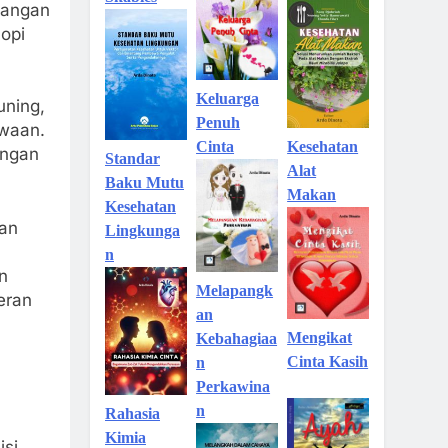
gangan
nopi
Keluarga
ning,
Penuh
iwaan.
Kesehatan
Cinta
ungan
Standar
Alat
Baku Mutu
Makan
Kesehatan
man
Lingkunga
n
n
Melapangk
eran
an
Mengikat
Kebahagiaa
Cinta Kasih
n
Perkawina
n
Rahasia
Kimia
isi