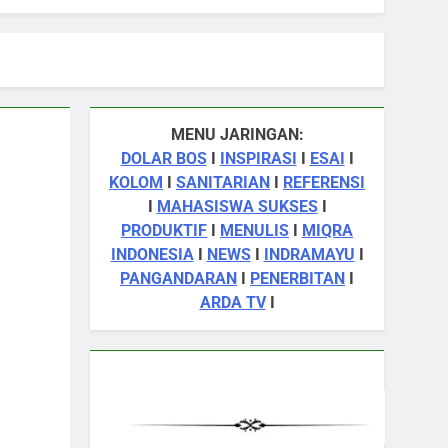
MENU JARINGAN:
DOLAR BOS
I
INSPIRASI
I
ESAI
I
KOLOM
I
SANITARIAN
I
REFERENSI
I
MAHASISWA SUKSES
I
PRODUKTIF
I
MENULIS
I
MIQRA
INDONESIA
I
NEWS
I
INDRAMAYU
I
PANGANDARAN
I
PENERBITAN
I
ARDA TV
I