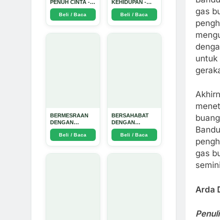
PENUH CINTA -
KEHIDUPAN -
Arda Dinata
Arda Dinata
gas b
Beli / Baca
Beli / Baca
pengh
mengu
denga
untuk
geraka
Akhir
menet
BERMESRAAN
BERSAHABAT
buang
DENGAN
DENGAN
Bandu
KEBAIKAN - Arda
NYAMUK: Jurus
Beli / Baca
Beli / Baca
Dinata
Jitu Atasi
pengh
Penyakit
Bersumber
gas b
Nyamuk - Arda
semin
Dinata
Arda 
Penul