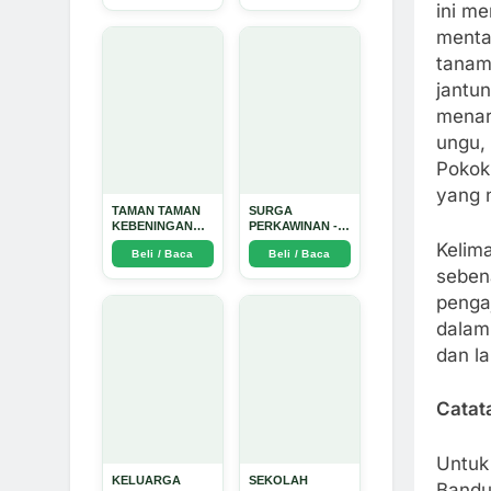
Dinata
ini m
mental
tanam
jantun
menar
ungu,
Pokok
yang 
TAMAN TAMAN
SURGA
KEBENINGAN
PERKAWINAN -
HATI - Arda
Arda Dinata
Kelim
Beli / Baca
Beli / Baca
Dinata
sebena
penga
dalam 
dan la
Catat
Untuk
KELUARGA
SEKOLAH
Bandun