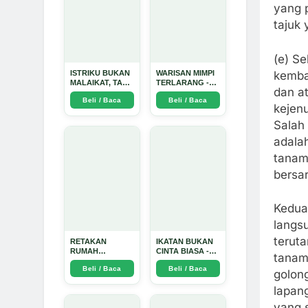
yang 
tajuk
(e) S
kembal
ISTRIKU BUKAN
WARISAN MIMPI
MALAIKAT, TAPI
TERLARANG -
dan a
AKU JUGA
Arda Dinata
Beli / Baca
Beli / Baca
TIDAK SUCI -
kejen
Arda Dinata
Salah
adala
tanam
bersar
Kedua
langs
terut
RETAKAN
IKATAN BUKAN
RUMAH
CINTA BIASA -
tanam
TANGGA:
Arda Dinata
Beli / Baca
Beli / Baca
Sebuah
golon
Perjalanan
lapan
Emosional yang
Intim dan
yang 