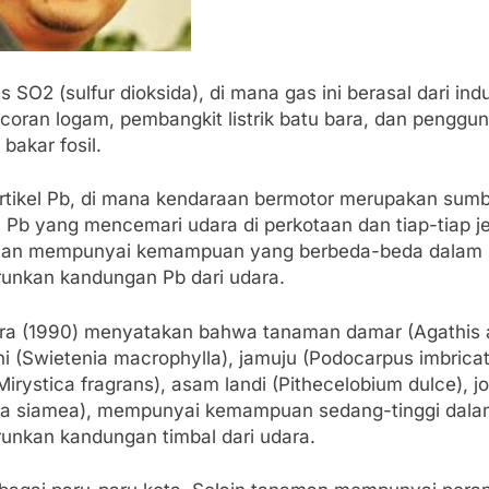
s SO2 (sulfur dioksida), di mana gas ini berasal dari indu
coran logam, pembangkit listrik batu bara, dan penggu
bakar fosil.
artikel Pb, di mana kendaraan bermotor merupakan sum
 Pb yang mencemari udara di perkotaan dan tiap-tiap je
an mempunyai kemampuan yang berbeda-beda dalam
unkan kandungan Pb dari udara.
ra (1990) menyatakan bahwa tanaman damar (Agathis a
i (Swietenia macrophylla), jamuju (Podocarpus imbricat
Mirystica fragrans), asam landi (Pithecelobium dulce), j
ia siamea), mempunyai kemampuan sedang-tinggi dala
unkan kandungan timbal dari udara.