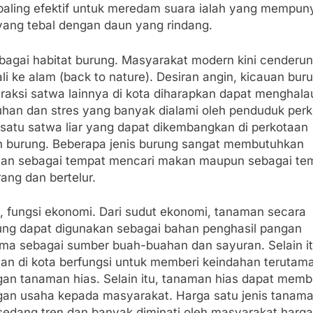
paling efektif untuk meredam suara ialah yang mempun
 yang tebal dengan daun yang rindang.
ebagai habitat burung. Masyarakat modern kini cenderu
i ke alam (back to nature). Desiran angin, kicauan bur
traksi satwa lainnya di kota diharapkan dapat menghala
uhan dan stres yang banyak dialami oleh penduduk perk
 satu satwa liar yang dapat dikembangkan di perkotaan
h burung. Beberapa jenis burung sangat membutuhkan
an sebagai tempat mencari makan maupun sebagai te
ang dan bertelur.
, fungsi ekonomi. Dari sudut ekonomi, tanaman secara
ung dapat digunakan sebagai bahan penghasil pangan
ama sebagai sumber buah-buahan dan sayuran. Selain it
an di kota berfungsi untuk memberi keindahan terutam
gan tanaman hias. Selain itu, tanaman hias dapat memb
gan usaha kepada masyarakat. Harga satu jenis tanama
sedang tren dan banyak diminati oleh masyarakat harg