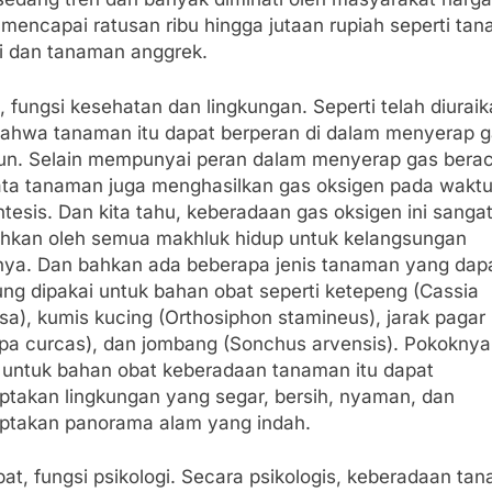
 mencapai ratusan ribu hingga jutaan rupiah seperti ta
i dan tanaman anggrek.
, fungsi kesehatan dan lingkungan. Seperti telah diuraik
bahwa tanaman itu dapat berperan di dalam menyerap 
un. Selain mempunyai peran dalam menyerap gas bera
ata tanaman juga menghasilkan gas oksigen pada wakt
ntesis. Dan kita tahu, keberadaan gas oksigen ini sanga
uhkan oleh semua makhluk hidup untuk kelangsungan
nya. Dan bahkan ada beberapa jenis tanaman yang dap
ung dipakai untuk bahan obat seperti ketepeng (Cassia
osa), kumis kucing (Orthosiphon stamineus), jarak pagar
opa curcas), dan jombang (Sonchus arvensis). Pokoknya
n untuk bahan obat keberadaan tanaman itu dapat
ptakan lingkungan yang segar, bersih, nyaman, dan
ptakan panorama alam yang indah.
at, fungsi psikologi. Secara psikologis, keberadaan ta