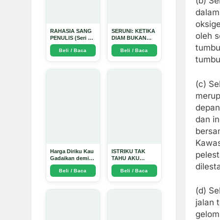
(b) S
dalam
oksige
RAHASIA SANG
SERUNI: KETIKA
oleh 
PENULIS (Seri 1)
DIAM BUKAN
- Arda Dinata
LAGI PILIHAN -
tumbu
Beli / Baca
Beli / Baca
Arda Dinata
tumbu
(c) S
merup
depan
dan in
bersa
Kawas
Harga Diriku Kau
ISTRIKU TAK
pelest
Gadaikan demi
TAHU AKU
dilest
Perempuan Itu -
PENGUSAHA
Beli / Baca
Beli / Baca
Arda Dinata
EMAS - Arda
Dinata
(d) S
jalan
gelom