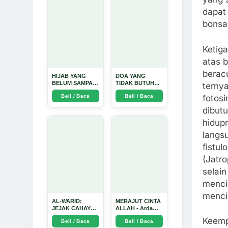
Mendalam - Arda
Dinata
dapat
bonsa
Ketiga
atas 
berac
HIJAB YANG
DOA YANG
BELUM SAMPAI
TIDAK BUTUH
terny
KE HATI: Ketika
SINYAL: Kisah
fotosi
Beli / Baca
Beli / Baca
Cinta Seorang
Tiga Jiwa yang
Ustadz Menjadi
Tersesat di Era AI
dibut
Cermin yang
dan Menemukan
Paling Kejam -
Jalan Pulang di
hidup
Arda Dinata
Bulan
langs
Ramadhan" -
Arda Dinata
fistul
(Jatr
selai
menci
menci
AL-WARID:
MERAJUT CINTA
JEJAK CAHAYA
ALLAH - Arda
DI ANTARA DUA
Dinata
Keemp
Beli / Baca
Beli / Baca
ZAMAN - Arda