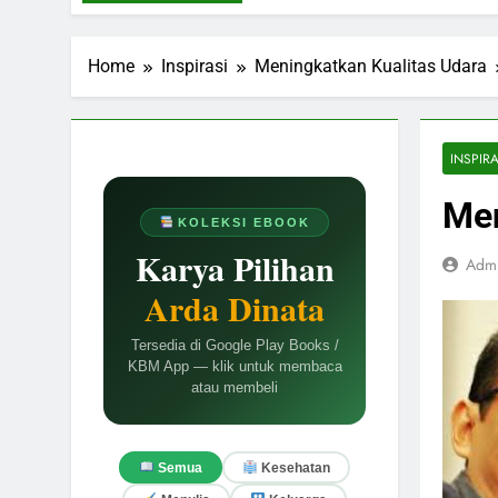
Home
Inspirasi
Meningkatkan Kualitas Udara
INSPIRA
Men
KOLEKSI EBOOK
Karya Pilihan
Adm
Arda Dinata
Tersedia di Google Play Books /
KBM App — klik untuk membaca
atau membeli
Semua
Kesehatan