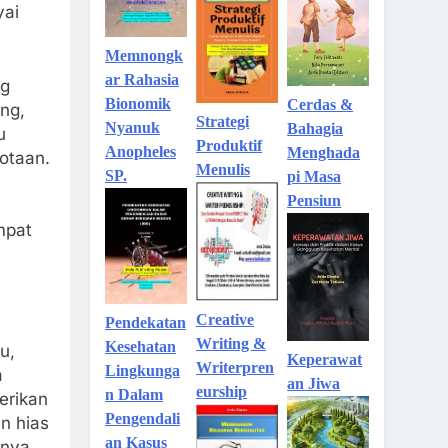
yai
Memnongk
ar Rahasia
ng
Bionomik
Cerdas &
ung,
Strategi
Nyanuk
Bahagia
u
Produktif
Anopheles
Menghada
otaan.
Menulis
SP.
pi Masa
Pensiun
mpat
Creative
Pendekatan
Writing &
Kesehatan
u,
Keperawat
Writerpren
Lingkunga
a
an Jiwa
eurship
n Dalam
erikan
Pengendali
n hias
an Kasus
anya