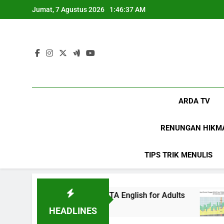
Skip
Jumat, 7 Agustus 2026
1:46:38 AM
to
content
ARDA TV
RENUNGAN HIKM
TIPS TRIK MENULIS
n di EF EFEKTA English for Adults
LABKESM
1 Tahun Ago
HEADLINES