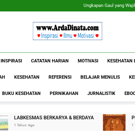
Ungkapan Gaul yang Wajib
Ungkapan Gaul yang Wajib
Www.ArdaDinat
Inspirasi, Ilmu, Dan Motivasi
INSPIRASI
CATATAN HARIAN
MOTIVASI
KESEHATAN 
AH
KESEHATAN
REFERENSI
BELAJAR MENULIS
KE
BUKU KESEHATAN
PERNIKAHAN
JURNALISTIK
EBO
AS BERKARYA & BERDAYA
Panggung Kebena
1 Tahun Ago