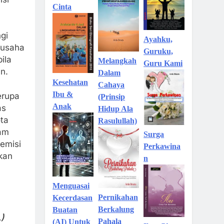
Cinta
gi
Ayahku,
 usaha
Guruku,
ila
Melangkah
Guru Kami
n.
Dalam
Kesehatan
Cahaya
Ibu &
erupa
(Prinsip
Anak
as
Hidup Ala
ta
Rasulullah)
am
Surga
emisi
Perkawina
kan
n
Menguasai
Pernikahan
Kecerdasan
Berkalung
Buatan
)
Pahala
(AI) Untuk