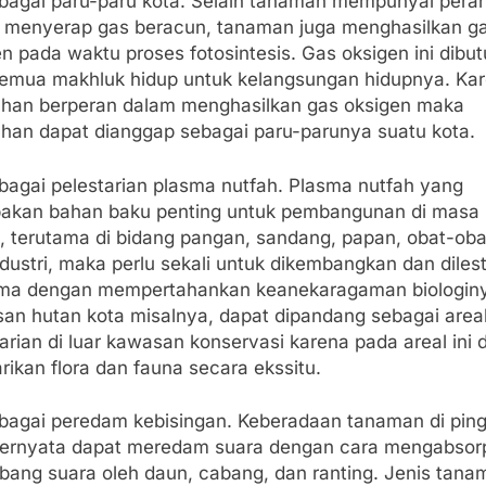
ebagai paru-paru kota. Selain tanaman mempunyai peran
 menyerap gas beracun, tanaman juga menghasilkan g
n pada waktu proses fotosintesis. Gas oksigen ini dibu
semua makhluk hidup untuk kelangsungan hidupnya. Ka
han berperan dalam menghasilkan gas oksigen maka
han dapat dianggap sebagai paru-parunya suatu kota.
ebagai pelestarian plasma nutfah. Plasma nutfah yang
akan bahan baku penting untuk pembangunan di masa
, terutama di bidang pangan, sandang, papan, obat-ob
dustri, maka perlu sekali untuk dikembangkan dan diles
ma dengan mempertahankan keanekaragaman biologin
an hutan kota misalnya, dapat dipandang sebagai area
arian di luar kawasan konservasi karena pada areal ini 
arikan flora dan fauna secara ekssitu.
ebagai peredam kebisingan. Keberadaan tanaman di ping
 ternyata dapat meredam suara dengan cara mengabsor
bang suara oleh daun, cabang, dan ranting. Jenis tana