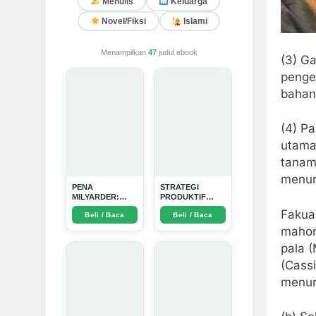
Menulis
Keluarga
Novel/Fiksi
Islami
Menampilkan
47
judul ebook
(3) Ga
penge
bahan 
(4) P
utama
tanam
menur
PENA
STRATEGI
MILYARDER:
PRODUKTIF
Kisah, Rahasia
MENULIS
Fakua
Beli / Baca
Beli / Baca
Sukses, dan
UPDATE - Arda
Panduan Menjadi
Dinata
mahon
Penulis 1 Milyar
pala (
di KBM App dari
Nol - Arda Dinata
(Cass
menur