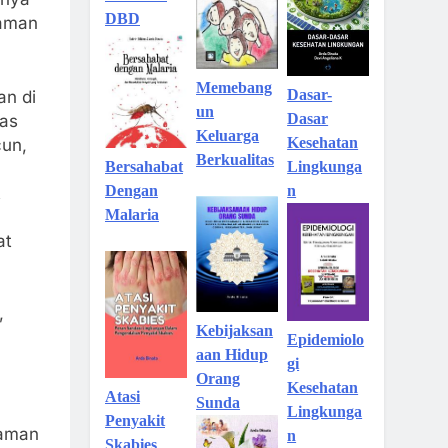
DBD
naman
Memebang
Dasar-
an di
un
Dasar
gas
Keluarga
Kesehatan
cun,
Berkualitas
Lingkunga
Bersahabat
u
n
Dengan
t
Malaria
at
,
Kebijaksan
Epidemiolo
aan Hidup
gi
Orang
Kesehatan
Atasi
Sunda
Lingkunga
Penyakit
naman
n
Skabies