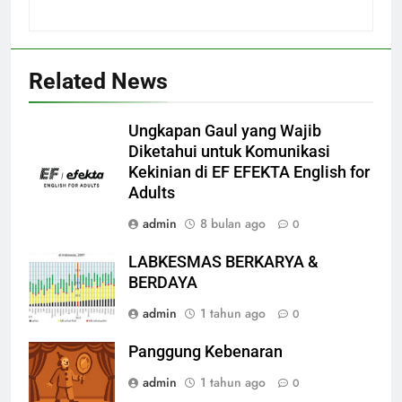
Related News
Ungkapan Gaul yang Wajib
Diketahui untuk Komunikasi
Kekinian di EF EFEKTA English for
Adults
admin
8 bulan ago
0
LABKESMAS BERKARYA &
BERDAYA
admin
1 tahun ago
0
Panggung Kebenaran
admin
1 tahun ago
0