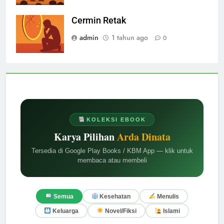
Cermin Retak
admin
1 tahun ago
0
KOLEKSI EBOOK
Karya Pilihan
Arda Dinata
Tersedia di Google Play Books / KBM App — klik untuk
membaca atau membeli
Semua
Kesehatan
Menulis
Keluarga
Novel/Fiksi
Islami