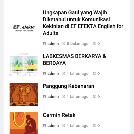
Ungkapan Gaul yang Wajib
Diketahui untuk Komunikasi
Kekinian di EF EFEKTA English for
Adults
admin
8 bulan ago
0
LABKESMAS BERKARYA &
BERDAYA
admin
1 tahun ago
0
Panggung Kebenaran
admin
1 tahun ago
0
Cermin Retak
admin
1 tahun ago
0