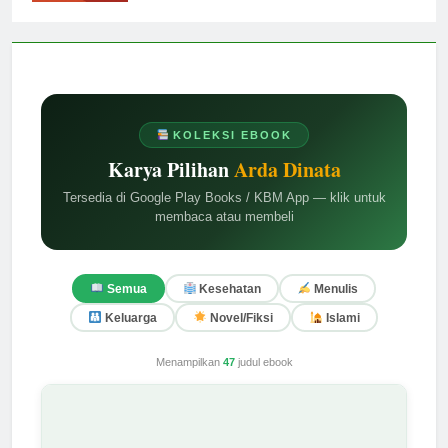
KOLEKSI EBOOK
Karya Pilihan
Arda Dinata
Tersedia di Google Play Books / KBM App — klik untuk
membaca atau membeli
Semua
Kesehatan
Menulis
Keluarga
Novel/Fiksi
Islami
Menampilkan
47
judul ebook