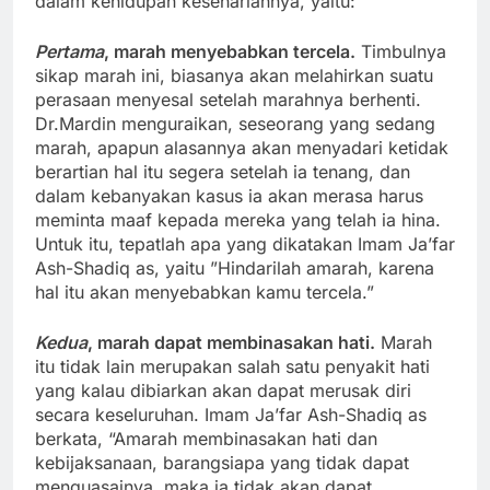
dalam kehidupan kesehariannya, yaitu:
Pertama
, marah menyebabkan tercela.
Timbulnya
sikap marah ini, biasanya akan melahirkan suatu
perasaan menyesal setelah marahnya berhenti.
Dr.Mardin menguraikan, seseorang yang sedang
marah, apapun alasannya akan menyadari ketidak
berartian hal itu segera setelah ia tenang, dan
dalam kebanyakan kasus ia akan merasa harus
meminta maaf kepada mereka yang telah ia hina.
Untuk itu, tepatlah apa yang dikatakan Imam Ja’far
Ash-Shadiq as, yaitu ”Hindarilah amarah, karena
hal itu akan menyebabkan kamu tercela.”
Kedua
, marah dapat membinasakan hati.
Marah
itu tidak lain merupakan salah satu penyakit hati
yang kalau dibiarkan akan dapat merusak diri
secara keseluruhan. Imam Ja’far Ash-Shadiq as
berkata, “Amarah membinasakan hati dan
kebijaksanaan, barangsiapa yang tidak dapat
menguasainya, maka ia tidak akan dapat