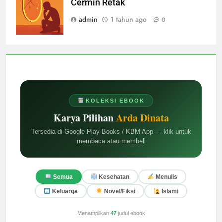
Cermin Retak
admin
1 tahun ago
0
KOLEKSI EBOOK
Karya Pilihan
Arda Dinata
Tersedia di Google Play Books / KBM App — klik untuk
membaca atau membeli
Semua
Kesehatan
Menulis
Keluarga
Novel/Fiksi
Islami
Menampilkan
47
judul ebook