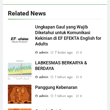
Related News
Ungkapan Gaul yang Wajib
Diketahui untuk Komunikasi
Kekinian di EF EFEKTA English for
Adults
admin
7 bulan ago
0
LABKESMAS BERKARYA &
BERDAYA
admin
1 tahun ago
0
Panggung Kebenaran
admin
1 tahun ago
0