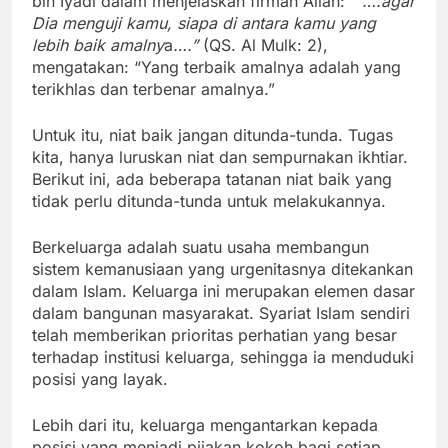
bin Iyadl dalam menjelaskan firman Allah:
“ ….agar
Dia menguji kamu, siapa di antara kamu yang
lebih baik amalny
a
….”
(QS. Al Mulk: 2),
mengatakan: “Yang terbaik amalnya adalah yang
terikhlas dan terbenar amalnya.”
Untuk itu, niat baik jangan ditunda-tunda. Tugas
kita, hanya luruskan niat dan sempurnakan ikhtiar.
Berikut ini, ada beberapa tatanan niat baik yang
tidak perlu ditunda-tunda untuk melakukannya.
Berkeluarga adalah suatu usaha membangun
sistem kemanusiaan yang urgenitasnya ditekankan
dalam Islam. Keluarga ini merupakan elemen dasar
dalam bangunan masyarakat. Syariat Islam sendiri
telah memberikan prioritas perhatian yang besar
terhadap institusi keluarga, sehingga ia menduduki
posisi yang layak.
Lebih dari itu, keluarga mengantarkan kepada
posisi yang menjadi pijakan kokoh bagi setiap