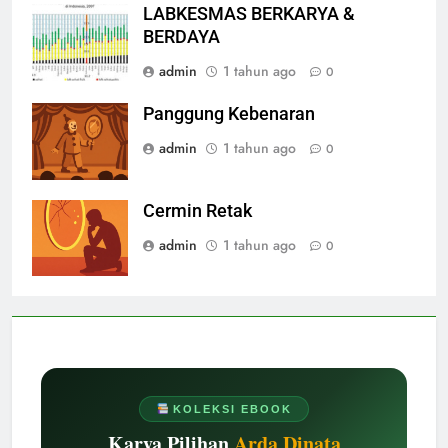
LABKESMAS BERKARYA &
BERDAYA
admin
1 tahun ago
0
Panggung Kebenaran
admin
1 tahun ago
0
Cermin Retak
admin
1 tahun ago
0
KOLEKSI EBOOK
Karya Pilihan
Arda Dinata