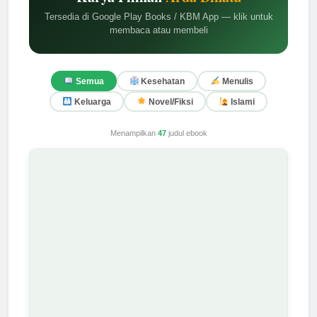
Tersedia di Google Play Books / KBM App — klik untuk
membaca atau membeli
Semua
Kesehatan
Menulis
Keluarga
Novel/Fiksi
Islami
Menampilkan
47
judul ebook