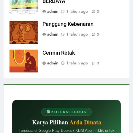
BERDAYA
admin
1 tahun ago
0
Panggung Kebenaran
admin
1 tahun ago
0
Cermin Retak
admin
1 tahun ago
0
KOLEKSI EBOOK
Karya Pilihan
Arda Dinata
Tersedia di Google Play Books / KBM App — klik untuk