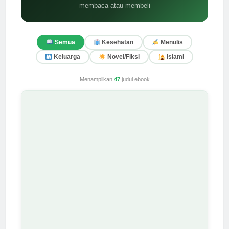
membaca atau membeli
Semua
Kesehatan
Menulis
Keluarga
Novel/Fiksi
Islami
Menampilkan
47
judul ebook