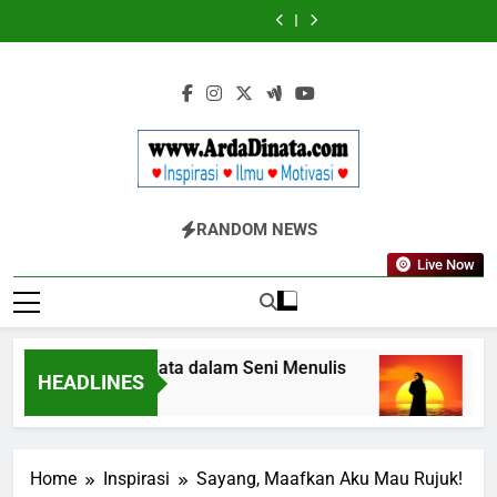
Skip
Wajib
BERDAYA
Wajib
BERDAYA
Diketahui
Diketahui
to
untuk
untuk
content
Komunikasi
Komunikasi
Kekinian
Kekinian
di
di
EF
EF
EFEKTA
EFEKTA
English
English
for
for
Adults
Adults
Www.ArdaDinata
Inspirasi, Ilmu, Dan Motivasi
RANDOM NEWS
Live Now
Terbangkan Kata dalam Seni Menulis
Melan
HEADLINES
3 Tahun Ago
3 Tahu
Home
Inspirasi
Sayang, Maafkan Aku Mau Rujuk!