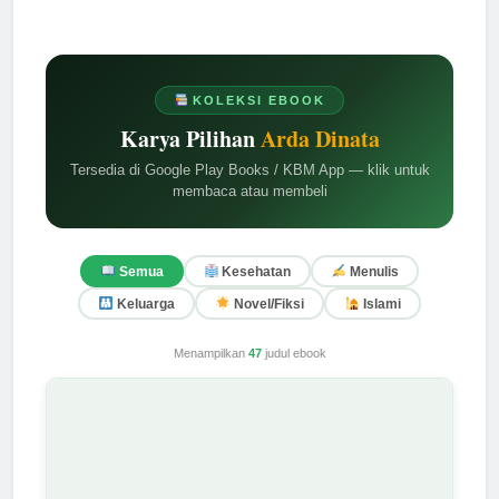
KOLEKSI EBOOK
Karya Pilihan
Arda Dinata
Tersedia di Google Play Books / KBM App — klik untuk
membaca atau membeli
Semua
Kesehatan
Menulis
Keluarga
Novel/Fiksi
Islami
Menampilkan
47
judul ebook