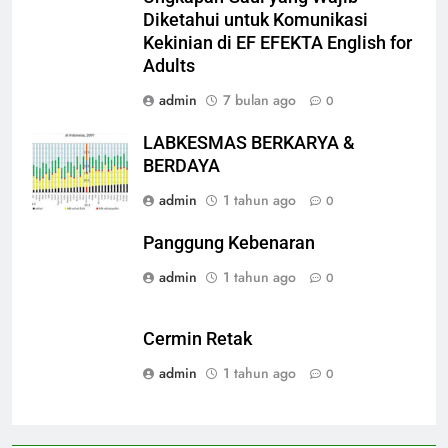
Diketahui untuk Komunikasi
Kekinian di EF EFEKTA English for
Adults
admin
7 bulan ago
0
LABKESMAS BERKARYA &
BERDAYA
admin
1 tahun ago
0
Panggung Kebenaran
admin
1 tahun ago
0
Cermin Retak
admin
1 tahun ago
0