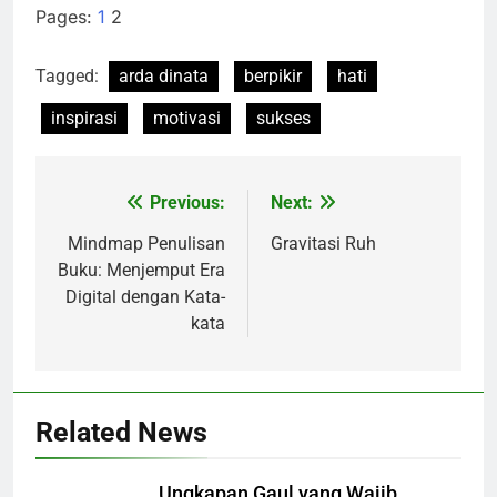
Pages:
1
2
Tagged:
arda dinata
berpikir
hati
inspirasi
motivasi
sukses
Previous:
Next:
Navigasi
pos
Mindmap Penulisan
Gravitasi Ruh
Buku: Menjemput Era
Digital dengan Kata-
kata
Related News
Ungkapan Gaul yang Wajib