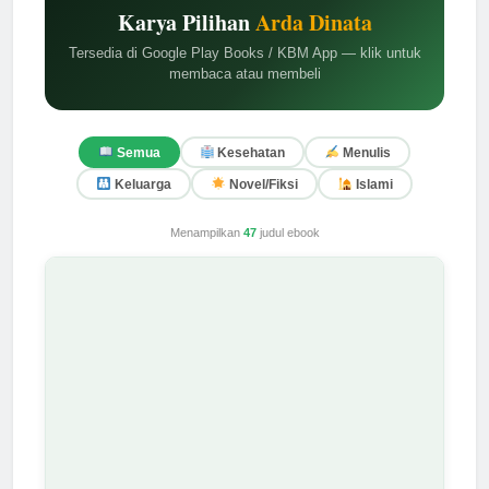
Karya Pilihan
Arda Dinata
Tersedia di Google Play Books / KBM App — klik untuk
membaca atau membeli
Semua
Kesehatan
Menulis
Keluarga
Novel/Fiksi
Islami
Menampilkan
47
judul ebook