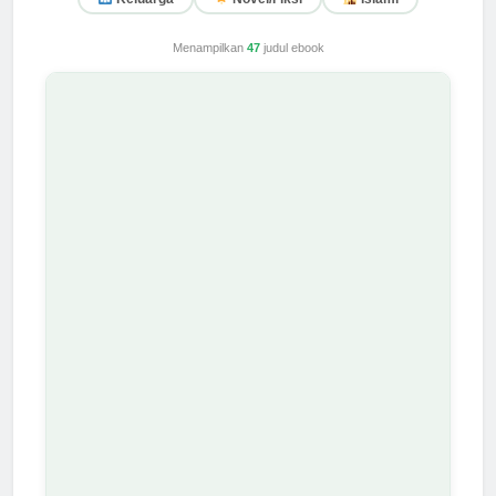
Menampilkan
47
judul ebook