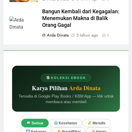
Bangun Kembali dari Kegagalan:
Menemukan Makna di Balik
Orang Gagal
Arda Dinata
2 tahun ago
1
KOLEKSI EBOOK
Karya Pilihan
Arda Dinata
Tersedia di Google Play Books / KBM App — klik untuk
membaca atau membeli
Semua
Kesehatan
Menulis
Keluarga
Novel/Fiksi
Islami