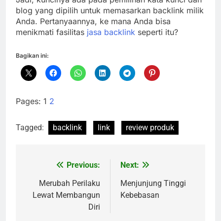
blog yang dipilih untuk memasarkan backlink milik
Anda. Pertanyaannya, ke mana Anda bisa
menikmati fasilitas
jasa backlink
seperti itu?
Bagikan ini:
Pages:
1
2
Tagged:
backlink
link
review produk
Previous:
Next:
Navigasi
pos
Merubah Perilaku
Menjunjung Tinggi
Lewat Membangun
Kebebasan
Diri