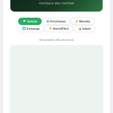
membaca atau membeli
Semua
Kesehatan
Menulis
Keluarga
Novel/Fiksi
Islami
Menampilkan
47
judul ebook