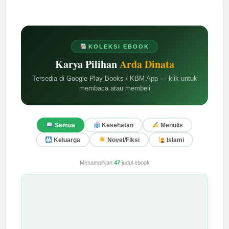
KOLEKSI EBOOK
Karya Pilihan
Arda Dinata
Tersedia di Google Play Books / KBM App — klik untuk
membaca atau membeli
Semua
Kesehatan
Menulis
Keluarga
Novel/Fiksi
Islami
Menampilkan
47
judul ebook