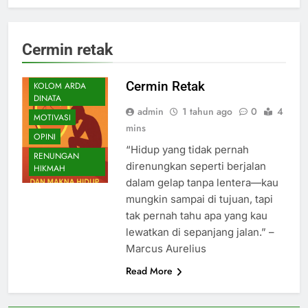
CATATAN
Cermin retak
HARIAN
INSPIRASI
Cermin Retak
KOLOM ARDA
DINATA
admin
1 tahun ago
0
4
MOTIVASI
mins
OPINI
“Hidup yang tidak pernah
RENUNGAN
direnungkan seperti berjalan
HIKMAH
dalam gelap tanpa lentera—kau
mungkin sampai di tujuan, tapi
tak pernah tahu apa yang kau
lewatkan di sepanjang jalan.” –
Marcus Aurelius
Read More