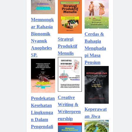
Memnongk
ar Rahasia
Bionomik
Cerdas &
Strategi
Nyanuk
Bahagia
Produktif
Anopheles
Menghada
Menulis
SP.
pi Masa
Pensiun
Creative
Pendekatan
Writing &
Kesehatan
Keperawat
Writerpren
Lingkunga
an Jiwa
eurship
n Dalam
Pengendali