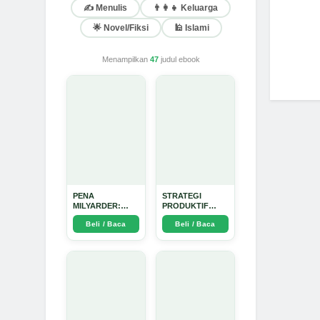
✍️ Menulis
👨‍👩‍👧 Keluarga
🌟 Novel/Fiksi
🕌 Islami
Menampilkan
47
judul ebook
PENA
STRATEGI
MILYARDER:
PRODUKTIF
Kisah, Rahasia
MENULIS
Beli / Baca
Beli / Baca
Sukses, dan
UPDATE - Arda
Panduan Menjadi
Dinata
Penulis 1 Milyar
di KBM App dari
Nol - Arda Dinata