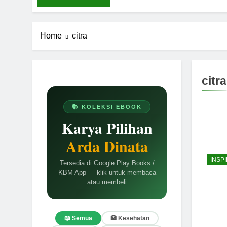
Home
citra
citra
📚 KOLEKSI EBOOK
Karya Pilihan
Arda Dinata
INSPI
Tersedia di Google Play Books /
KBM App — klik untuk membaca
atau membeli
📖 Semua
🏥 Kesehatan