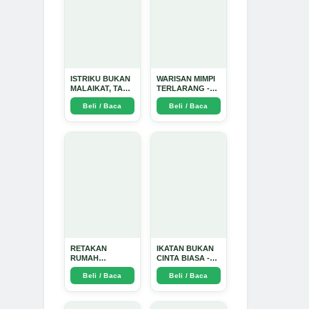
ISTRIKU BUKAN
WARISAN MIMPI
MALAIKAT, TAPI
TERLARANG -
AKU JUGA
Arda Dinata
Beli / Baca
Beli / Baca
TIDAK SUCI -
Arda Dinata
RETAKAN
IKATAN BUKAN
RUMAH
CINTA BIASA -
TANGGA:
Arda Dinata
Beli / Baca
Beli / Baca
Sebuah
Perjalanan
Emosional yang
Intim dan