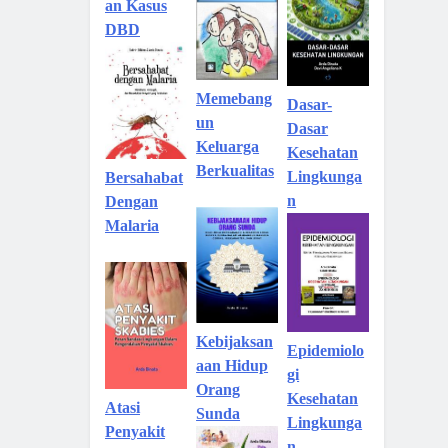
an Kasus
DBD
Memebang
Dasar-
un
Dasar
Keluarga
Kesehatan
Berkualitas
Lingkunga
Bersahabat
n
Dengan
Malaria
Kebijaksan
Epidemiolo
aan Hidup
gi
Orang
Kesehatan
Atasi
Sunda
Lingkunga
Penyakit
n