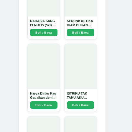
RAHASIA SANG
SERUNI: KETIKA
PENULIS (Seri 1)
DIAM BUKAN
- Arda Dinata
LAGI PILIHAN -
Beli / Baca
Beli / Baca
Arda Dinata
Harga Diriku Kau
ISTRIKU TAK
Gadaikan demi
TAHU AKU
Perempuan Itu -
PENGUSAHA
Beli / Baca
Beli / Baca
Arda Dinata
EMAS - Arda
Dinata