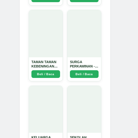
Dinata
TAMAN TAMAN
SURGA
KEBENINGAN
PERKAWINAN -
HATI - Arda
Arda Dinata
Beli / Baca
Beli / Baca
Dinata
KELUARGA
SEKOLAH