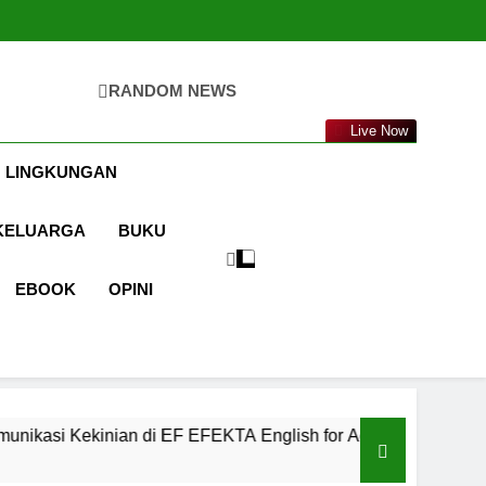
ikasi
untuk
BERDAYA
di EF
ikasi
lish
di EF
dults
lish
dults
RANDOM NEWS
ta.com
Live Now
 LINGKUNGAN
KELUARGA
BUKU
EBOOK
OPINI
 di EF EFEKTA English for Adults
LABKESMA
1 Tahun Ago