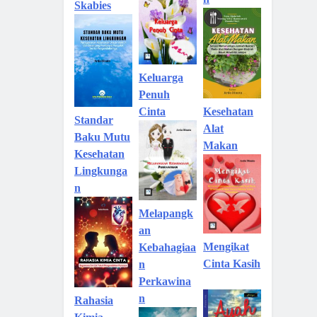
Skabies
Keluarga
Penuh
Kesehatan
Cinta
Standar
Alat
Baku Mutu
Makan
Kesehatan
Lingkunga
n
Melapangk
an
Mengikat
Kebahagiaa
Cinta Kasih
n
Perkawina
n
Rahasia