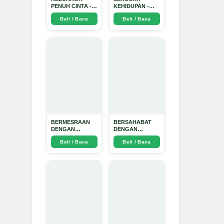
PENUH CINTA -
KEHIDUPAN -
Arda Dinata
Arda Dinata
Beli / Baca
Beli / Baca
BERMESRAAN
BERSAHABAT
DENGAN
DENGAN
KEBAIKAN - Arda
NYAMUK: Jurus
Beli / Baca
Beli / Baca
Dinata
Jitu Atasi
Penyakit
Bersumber
Nyamuk - Arda
Dinata