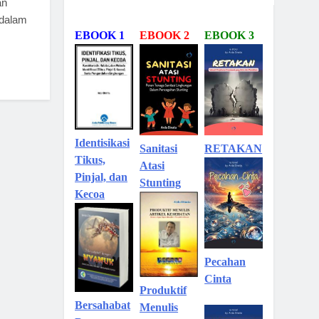
an
 dalam
EBOOK 1
EBOOK 2
EBOOK 3
Identisikasi
Sanitasi
RETAKAN
Tikus,
Atasi
Pinjal, dan
Stunting
Kecoa
Pecahan
Cinta
Produktif
Bersahabat
Menulis