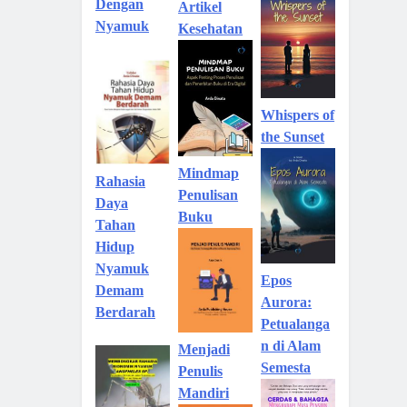
Dengan
Artikel
Nyamuk
Kesehatan
Whispers of
the Sunset
Mindmap
Rahasia
Penulisan
Daya
Buku
Tahan
Hidup
Nyamuk
Epos
Demam
Aurora:
Berdarah
Petualanga
n di Alam
Menjadi
Semesta
Penulis
Mandiri