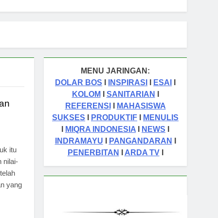
MENU JARINGAN:
DOLAR BOS
I
INSPIRASI
I
ESAI
I
KOLOM
I
SANITARIAN
I
kan
REFERENSI
I
MAHASISWA
SUKSES
I
PRODUKTIF
I
MENULIS
I
MIQRA INDONESIA
I
NEWS
I
INDRAMAYU
I
PANGANDARAN
I
uk itu
PENERBITAN
I
ARDA TV
I
nilai-
telah
an yang