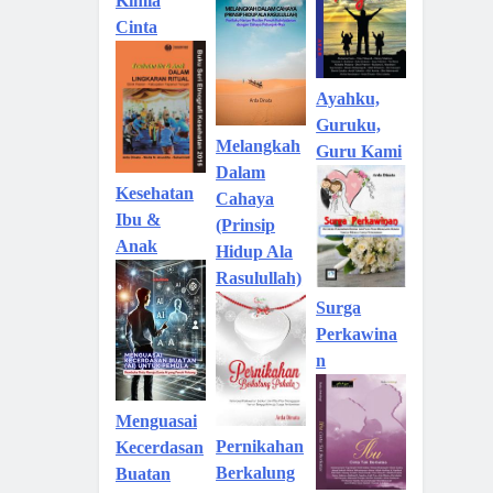
Kimia
Cinta
Ayahku,
Guruku,
Melangkah
Guru Kami
Dalam
Kesehatan
Cahaya
Ibu &
(Prinsip
Anak
Hidup Ala
Rasulullah)
Surga
Perkawina
n
Menguasai
Pernikahan
Kecerdasan
Berkalung
Buatan