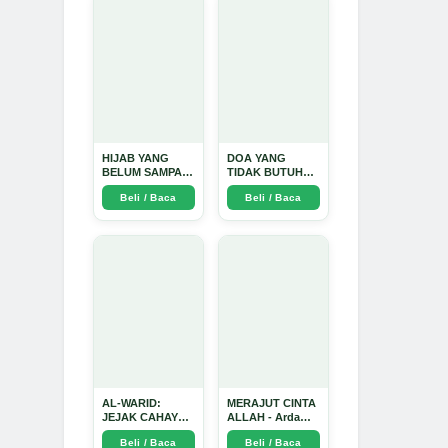
Mendalam - Arda
Dinata
HIJAB YANG
DOA YANG
BELUM SAMPAI
TIDAK BUTUH
KE HATI: Ketika
SINYAL: Kisah
Beli / Baca
Beli / Baca
Cinta Seorang
Tiga Jiwa yang
Ustadz Menjadi
Tersesat di Era AI
Cermin yang
dan Menemukan
Paling Kejam -
Jalan Pulang di
Arda Dinata
Bulan
Ramadhan" -
Arda Dinata
AL-WARID:
MERAJUT CINTA
JEJAK CAHAYA
ALLAH - Arda
DI ANTARA DUA
Dinata
Beli / Baca
Beli / Baca
ZAMAN - Arda