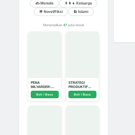
✍️ Menulis
👨‍👩‍👧 Keluarga
🌟 Novel/Fiksi
🕌 Islami
Menampilkan
47
judul ebook
PENA
STRATEGI
MILYARDER:
PRODUKTIF
Kisah, Rahasia
MENULIS
Beli / Baca
Beli / Baca
Sukses, dan
UPDATE - Arda
Panduan Menjadi
Dinata
Penulis 1 Milyar
di KBM App dari
Nol - Arda Dinata