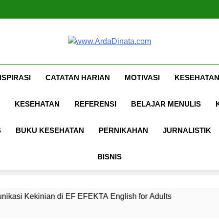
Ungkapan Gaul yang Waji
Www.ArdaDina
Inspirasi, Ilmu, Dan Motivasi
NSPIRASI
CATATAN HARIAN
MOTIVASI
KESEHATAN
KESEHATAN
REFERENSI
BELAJAR MENULIS
S
BUKU KESEHATAN
PERNIKAHAN
JURNALISTIK
BISNIS
 EF EFEKTA English for Adults
LABKESMAS 
1 Tahun Ago