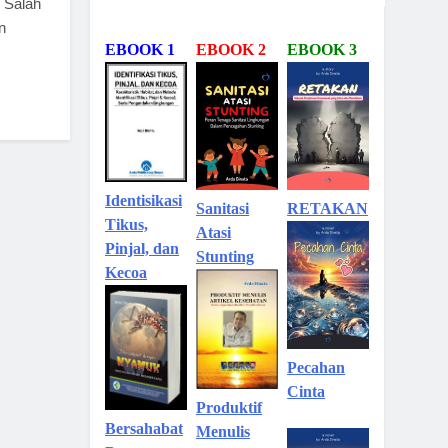
 Salah
n
EBOOK 1
EBOOK 2
EBOOK 3
Identisikasi
Sanitasi
RETAKAN
Tikus,
Atasi
Pinjal, dan
Stunting
Kecoa
Pecahan
Cinta
Produktif
Bersahabat
Menulis