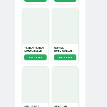
Dinata
TAMAN TAMAN
SURGA
KEBENINGAN
PERKAWINAN -
HATI - Arda
Arda Dinata
Beli / Baca
Beli / Baca
Dinata
KELUARGA
SEKOLAH