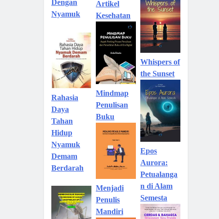
Dengan
Artikel
Nyamuk
Kesehatan
Whispers of
the Sunset
Mindmap
Rahasia
Penulisan
Daya
Buku
Tahan
Hidup
Nyamuk
Epos
Demam
Aurora:
Berdarah
Petualanga
n di Alam
Menjadi
Semesta
Penulis
Mandiri