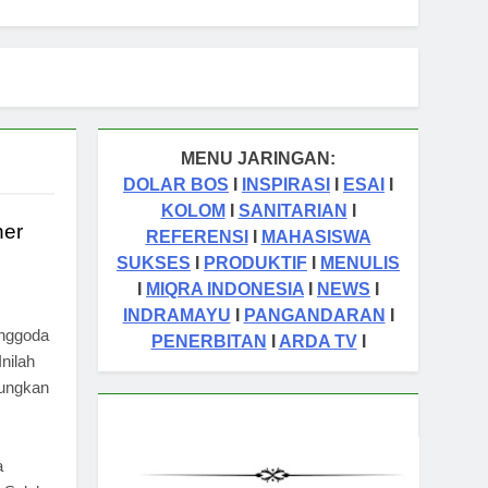
MENU JARINGAN:
DOLAR BOS
I
INSPIRASI
I
ESAI
I
KOLOM
I
SANITARIAN
I
ner
REFERENSI
I
MAHASISWA
SUKSES
I
PRODUKTIF
I
MENULIS
I
MIQRA INDONESIA
I
NEWS
I
INDRAMAYU
I
PANGANDARAN
I
enggoda
PENERBITAN
I
ARDA TV
I
nilah
bungkan
a