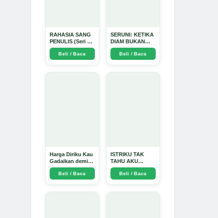
RAHASIA SANG
SERUNI: KETIKA
PENULIS (Seri 1)
DIAM BUKAN
- Arda Dinata
LAGI PILIHAN -
Beli / Baca
Beli / Baca
Arda Dinata
Harga Diriku Kau
ISTRIKU TAK
Gadaikan demi
TAHU AKU
Perempuan Itu -
PENGUSAHA
Beli / Baca
Beli / Baca
Arda Dinata
EMAS - Arda
Dinata