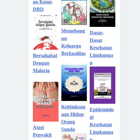
an Kasus
DBD
Memebang
Dasar-
un
Dasar
Keluarga
Kesehatan
Berkualitas
Lingkunga
Bersahabat
n
Dengan
Malaria
Kebijaksan
Epidemiolo
aan Hidup
gi
Orang
Kesehatan
Atasi
Sunda
Lingkunga
Penyakit
n