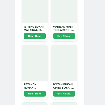
ISTRIKU BUKAN
WARISAN MIMPI
MALAIKAT, TAPI
TERLARANG -
AKU JUGA
Arda Dinata
Beli / Baca
Beli / Baca
TIDAK SUCI -
Arda Dinata
RETAKAN
IKATAN BUKAN
RUMAH
CINTA BIASA -
TANGGA:
Arda Dinata
Beli / Baca
Beli / Baca
Sebuah
Perjalanan
Emosional yang
Intim dan