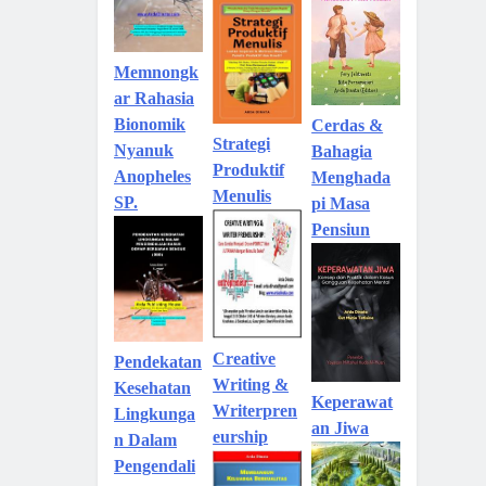
Memnongk
ar Rahasia
Bionomik
Cerdas &
Strategi
Nyanuk
Bahagia
Produktif
Anopheles
Menghada
Menulis
SP.
pi Masa
Pensiun
Creative
Pendekatan
Writing &
Kesehatan
Keperawat
Writerpren
Lingkunga
an Jiwa
eurship
n Dalam
Pengendali