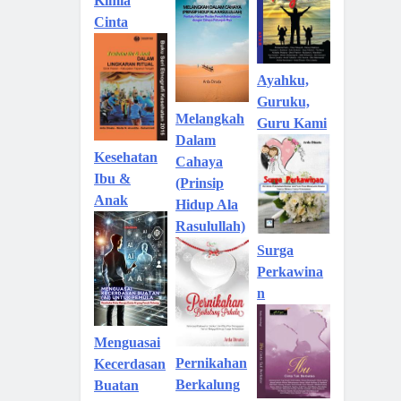
Kimia
Cinta
Ayahku,
Guruku,
Melangkah
Guru Kami
Dalam
Kesehatan
Cahaya
Ibu &
(Prinsip
Anak
Hidup Ala
Rasulullah)
Surga
Perkawina
n
Menguasai
Pernikahan
Kecerdasan
Berkalung
Buatan