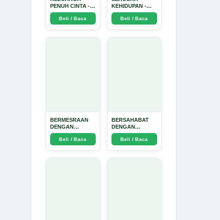
PENUH CINTA -
KEHIDUPAN -
Arda Dinata
Arda Dinata
Beli / Baca
Beli / Baca
BERMESRAAN
BERSAHABAT
DENGAN
DENGAN
KEBAIKAN - Arda
NYAMUK: Jurus
Beli / Baca
Beli / Baca
Dinata
Jitu Atasi
Penyakit
Bersumber
Nyamuk - Arda
Dinata