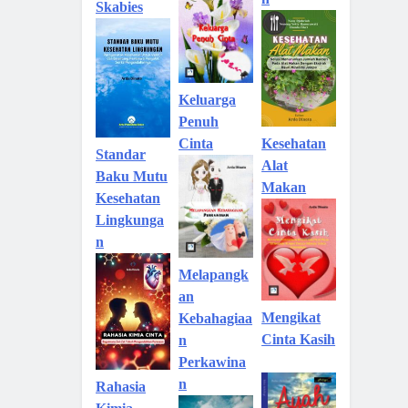
Skabies
Keluarga
Penuh
Kesehatan
Cinta
Standar
Alat
Baku Mutu
Makan
Kesehatan
Lingkunga
n
Melapangk
an
Mengikat
Kebahagiaa
Cinta Kasih
n
Perkawina
n
Rahasia