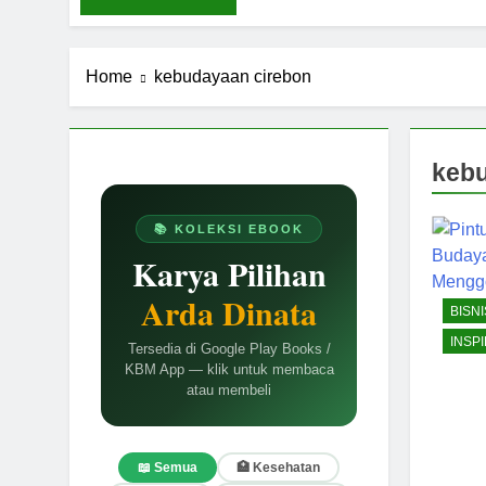
Home
kebudayaan cirebon
kebu
📚 KOLEKSI EBOOK
Karya Pilihan
Arda Dinata
BISNI
INSPI
Tersedia di Google Play Books /
KBM App — klik untuk membaca
atau membeli
📖 Semua
🏥 Kesehatan