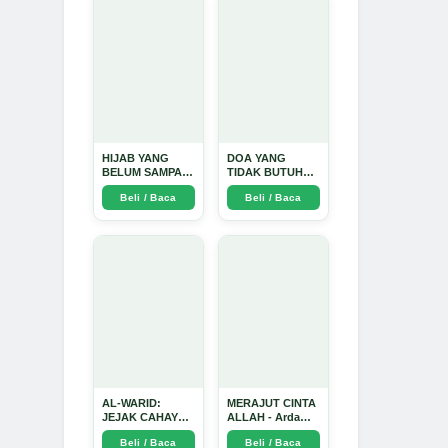
Mendalam - Arda
Dinata
HIJAB YANG
DOA YANG
BELUM SAMPAI
TIDAK BUTUH
KE HATI: Ketika
SINYAL: Kisah
Beli / Baca
Beli / Baca
Cinta Seorang
Tiga Jiwa yang
Ustadz Menjadi
Tersesat di Era AI
Cermin yang
dan Menemukan
Paling Kejam -
Jalan Pulang di
Arda Dinata
Bulan
Ramadhan" -
Arda Dinata
AL-WARID:
MERAJUT CINTA
JEJAK CAHAYA
ALLAH - Arda
DI ANTARA DUA
Dinata
Beli / Baca
Beli / Baca
ZAMAN - Arda