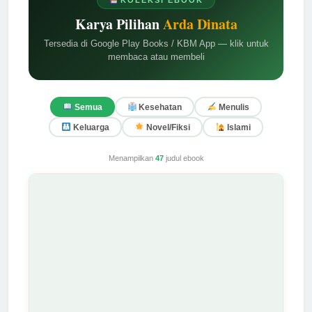
KOLEKSI EBOOK
Karya Pilihan
Arda Dinata
Tersedia di Google Play Books / KBM App — klik untuk
membaca atau membeli
Semua
Kesehatan
Menulis
Keluarga
Novel/Fiksi
Islami
Menampilkan
47
judul ebook