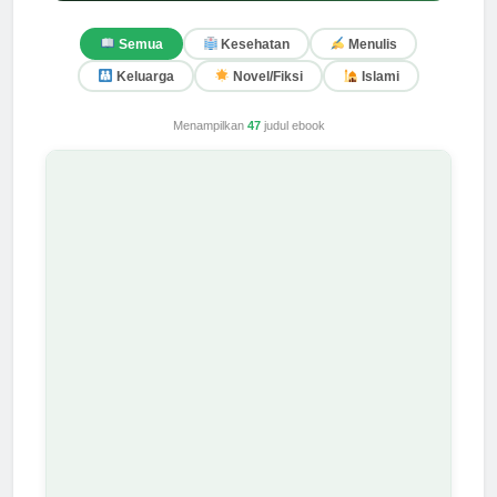
Semua
Kesehatan
Menulis
Keluarga
Novel/Fiksi
Islami
Menampilkan
47
judul ebook