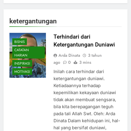
ketergantungan
Terhindari dari
BISNIS
Ketergantungan Duniawi
CATATAN
Arda Dinata
3 tahun
HARIAN
ago
0
3 mins
INSPIRASI
Inilah cara terhindar dari
MOTIVASI
ketergantungan duniawi.
Ketiadaannya terhadap
kepemilikan kekayaan duniawi
tidak akan membuat sengsara,
bila kita berepagangan teguh
pada tali Allah Swt. Oleh: Arda
Dinata Dalam kehidupan ini, hal-
hal yang bersifat duniawi,