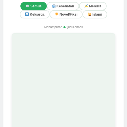
Semua
Kesehatan
Menulis
Keluarga
Novel/Fiksi
Islami
Menampilkan
47
judul ebook