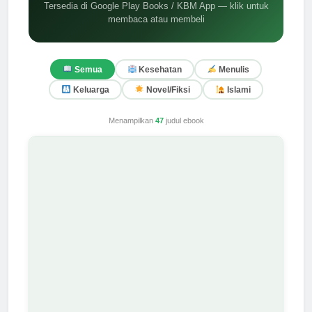
Tersedia di Google Play Books / KBM App — klik untuk
membaca atau membeli
Semua
Kesehatan
Menulis
Keluarga
Novel/Fiksi
Islami
Menampilkan
47
judul ebook