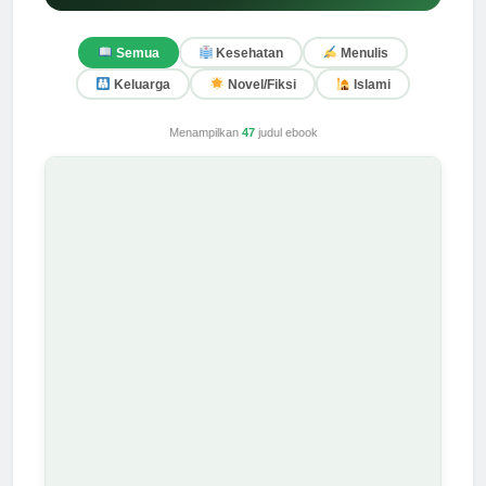
Semua
Kesehatan
Menulis
Keluarga
Novel/Fiksi
Islami
Menampilkan
47
judul ebook