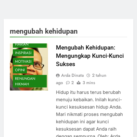
mengubah kehidupan
BISNIS
CATATAN
HARIAN
Mengubah Kehidupan:
INSPIRASI
Mengungkap Kunci-Kunci
MOTIVASI
Sukses
OPINI
Arda Dinata
2 tahun
RENUNGAN
ago
2
3 mins
HIKMAH
Hidup itu harus terus berubah
menuju kebaikan. Inilah kunci-
kunci kesuksesan hidup Anda.
Mari nikmati proses mengubah
kehidupan ini agar kunci
kesuksesan dapat Anda raih
dengan sempurna. Oleh: Arda