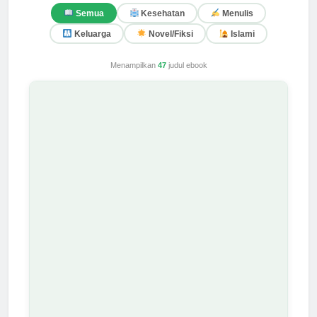
Semua
Kesehatan
Menulis
Keluarga
Novel/Fiksi
Islami
Menampilkan
47
judul ebook