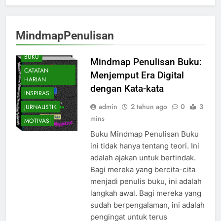
MindmapPenulisan
BELAJAR
MENULIS
BUKU
Mindmap Penulisan Buku:
CATATAN
Menjemput Era Digital
HARIAN
dengan Kata-kata
INSPIRASI
admin
2 tahun ago
0
3
JURNALISTIK
mins
MOTIVASI
Buku Mindmap Penulisan Buku
ini tidak hanya tentang teori. Ini
adalah ajakan untuk bertindak.
Bagi mereka yang bercita-cita
menjadi penulis buku, ini adalah
langkah awal. Bagi mereka yang
sudah berpengalaman, ini adalah
pengingat untuk terus