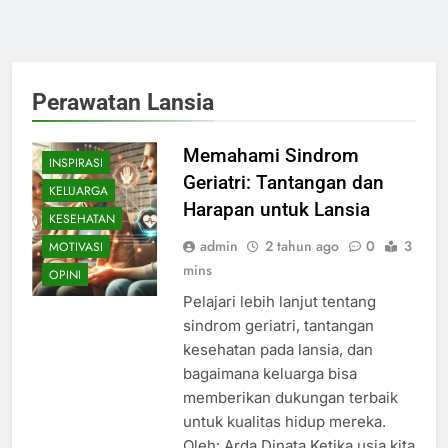
Perawatan Lansia
Memahami Sindrom
INSPIRASI
Geriatri: Tantangan dan
KELUARGA
Harapan untuk Lansia
KESEHATAN
admin
2 tahun ago
0
3
MOTIVASI
mins
OPINI
Pelajari lebih lanjut tentang
sindrom geriatri, tantangan
kesehatan pada lansia, dan
bagaimana keluarga bisa
memberikan dukungan terbaik
untuk kualitas hidup mereka.
Oleh: Arda Dinata Ketika usia kita