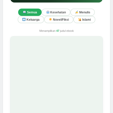
Semua
Kesehatan
Menulis
Keluarga
Novel/Fiksi
Islami
Menampilkan
47
judul ebook