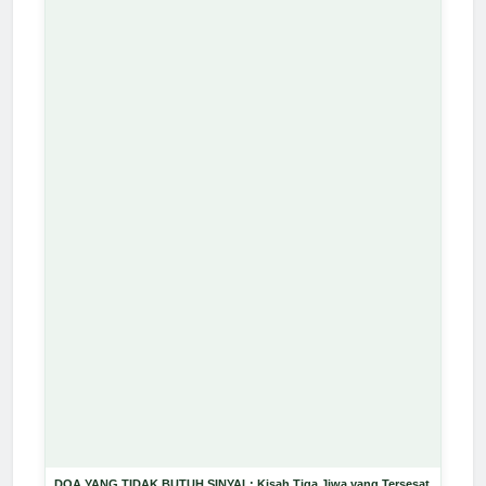
DOA YANG TIDAK BUTUH SINYAL: Kisah Tiga Jiwa yang Tersesat