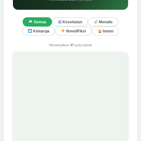
Semua
Kesehatan
Menulis
Keluarga
Novel/Fiksi
Islami
Menampilkan
47
judul ebook