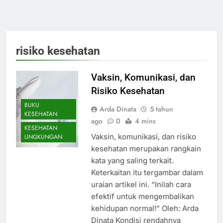
risiko kesehatan
Vaksin, Komunikasi, dan
Risiko Kesehatan
BUKU
Arda Dinata
5 tahun
KESEHATAN
ago
0
4 mins
KESEHATAN
Vaksin, komunikasi, dan risiko
LINGKUNGAN
kesehatan merupakan rangkain
kata yang saling terkait.
Keterkaitan itu tergambar dalam
uraian artikel ini. “Inilah cara
efektif untuk mengembalikan
kehidupan normal!” Oleh: Arda
Dinata Kondisi rendahnya