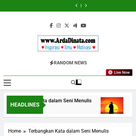
Skip
Wajib
BERDAYA
Wajib
BERDAYA
Diketahui
Diketahui
to
untuk
untuk
content
Komunikasi
Komunikasi
Kekinian
Kekinian
di
di
EF
EF
EFEKTA
EFEKTA
English
English
for
for
Adults
Adults
Www.ArdaDinata
Inspirasi, Ilmu, Dan Motivasi
RANDOM NEWS
Live Now
Terbangkan Kata dalam Seni Menulis
Melang
HEADLINES
3 Tahun Ago
3 Tahun
Home
Terbangkan Kata dalam Seni Menulis