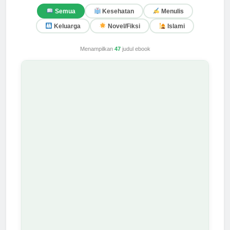
Semua
Kesehatan
Menulis
Keluarga
Novel/Fiksi
Islami
Menampilkan
47
judul ebook