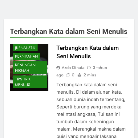
BELAJAR
MENULIS
CATATAN
Terbangkan Kata dalam Seni Menulis
HARIAN
INSPIRASI
Terbangkan Kata dalam
JURNALISTIK
Seni Menulis
PERNIKAHAN
RENUNGAN
Arda Dinata
3 tahun
HIKMAH
ago
0
2 mins
TIPS TRIK
Terbangkan kata dalam seni
MENULIS
menulis. Di dalam alunan kata,
sebuah dunia indah terbentang,
Seperti burung yang merdeka
melintasi angkasa, Tulisan ini
tumbuh dalam keheningan
malam, Merangkai makna dalam
puisi yang mengalir laksana