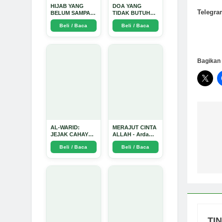
HIJAB YANG
DOA YANG
Telegra
BELUM SAMPAI
TIDAK BUTUH
KE HATI: Ketika
SINYAL: Kisah
Beli / Baca
Beli / Baca
Cinta Seorang
Tiga Jiwa yang
Ustadz Menjadi
Tersesat di Era AI
Cermin yang
dan Menemukan
Paling Kejam -
Jalan Pulang di
Arda Dinata
Bulan
Bagikan 
Ramadhan" -
Arda Dinata
Na
AL-WARID:
MERAJUT CINTA
JEJAK CAHAYA
ALLAH - Arda
po
DI ANTARA DUA
Dinata
Beli / Baca
Beli / Baca
ZAMAN - Arda
Dinata
TI