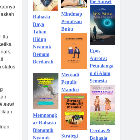
the Sunset
kapnya
naskah
Mindmap
Rahasia
Penulisan
Daya
Buku
Tahan
 itu
Hidup
ketika
Nyamuk
naik.
Epos
Demam
ti
Aurora:
Berdarah
 status
Petualanga
n di Alam
Menjadi
Semesta
Penulis
ng
Mandiri
kan
di awal
ikian
Memnongk
ar Rahasia
inan.
Bionomik
Cerdas &
Strategi
Nyanuk
Bahagia