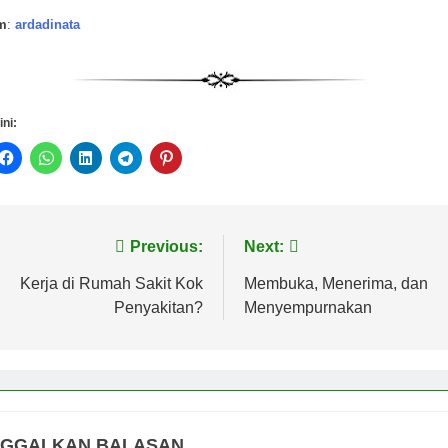
m
:
ardadinata
ini:
vigasi
Previous:
Next:
s
Kerja di Rumah Sakit Kok
Membuka, Menerima, dan
Penyakitan?
Menyempurnakan
NGGALKAN BALASAN