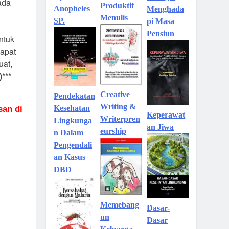
ada
Produktif
Anopheles
Menghada
Menulis
SP.
pi Masa
Pensiun
ntuk
dapat
uat,
)
***
Creative
Pendekatan
Writing &
Kesehatan
san di
Keperawat
Writerpren
Lingkunga
an Jiwa
eurship
n Dalam
Pengendali
an Kasus
DBD
Memebang
Dasar-
un
Dasar