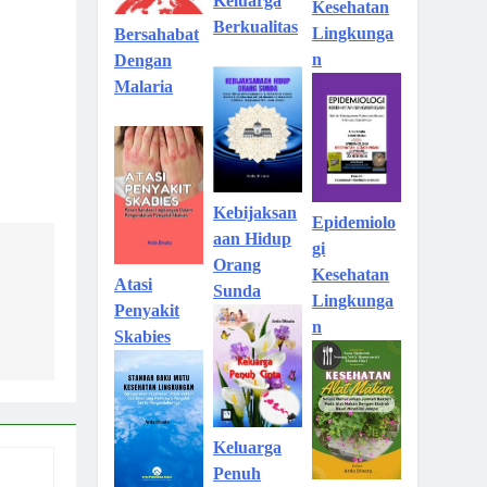
Keluarga
Kesehatan
Berkualitas
Lingkunga
Bersahabat
n
Dengan
Malaria
Kebijaksan
Epidemiolo
aan Hidup
gi
Orang
Kesehatan
Atasi
Sunda
Lingkunga
Penyakit
n
Skabies
Keluarga
Penuh