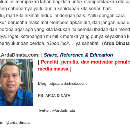
um ini merupakan lahan bagi kita untuk mempersiapkan diri p
yang sebenarnya yaitu dunia kehidupan kita sehari-hari.
tu, mari kita nikmati hidup ini dengan baik. Yaitu dengan cara
kur, berusaha maksimal mempersiapkan diri, dan jangan lupa u
 berdoa agar apa yang kita lakukan itu bernilai ibadah dan men
Nya. Ingat, ketenangan itu milik mereka yang punya keyakinan k
 bersyukur dan berdoa. “
Good luck
…. ya sahabat!”
(Arda Dinata
.ArdaDinata.com:
|
Share, Reference & Education
|
|
Peneliti, penulis, dan motivator penuli
media massa
|
Blog
: https://ardadinata.com/
FB
:
ARDA DINATA
Twitter
:
@ardadinata
am
:
@arda.dinata