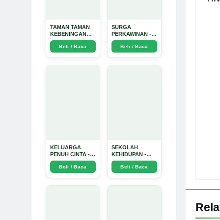
TAMAN TAMAN
SURGA
KEBENINGAN
PERKAWINAN -
HATI - Arda
Arda Dinata
Beli / Baca
Beli / Baca
Dinata
KELUARGA
SEKOLAH
PENUH CINTA -
KEHIDUPAN -
Arda Dinata
Arda Dinata
Beli / Baca
Beli / Baca
Rel