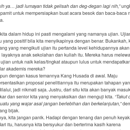
ih ya… jadi lumayan tidak gelisah dan deg-degan lagi nih,”
ung
 pamit untuk mempersiapkan buat acara besok dan baca-baca 
a.
 kita dalam hidup ini pasti mengalami yang namanya ujian. Ujian
u yang positif bila kita menyikapinya dengan benar. Bukankah, 
ang yang mengikuti ujian itu pertanda level kehidupannya akan 
i layaknya anak sekolahan dan kuliah itu. Mereka harus melewa
 ujian untuk naik kelas/tingkat ataupun lulus untuk mendapatkan
lar akademis mereka?
 pun dengan kasus temannya Kang Husada di awal. Maju
sentasikan proposal penelitiannya itu merupakan tahapan ya
ilalui, jadi nikmati saja. Justru, dari situ kita akan banyak masu
akar dan senior kita yang menyaksikan dan menguji kita.
“Takut 
suatu yang wajar asal jangan berlebihan dan berkelanjutan,”
dem
ang bijak.
ya, kita jangan panik. Hadapi dengan tenang dan penuh keyak
ari itu, harusnya kita bersyukur dan berterima kasih karena