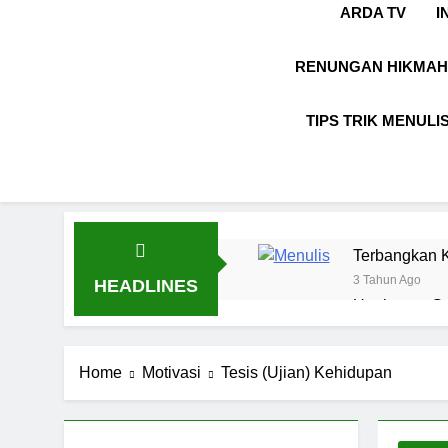
ARDA TV
I
RENUNGAN HIKMAH
TIPS TRIK MENULI
Terbangkan K
3 Tahun Ago
HEADLINES
Ungkapan Gau
8 Bulan Ago
LABKESMAS
Home
Motivasi
Tesis (Ujian) Kehidupan
1 Tahun Ago
Kebijaksanaa
1 Tahun Ago