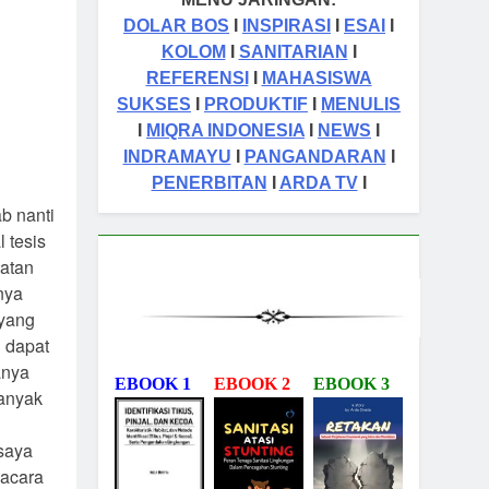
tas Orang Sukses
DOLAR BOS
I
INSPIRASI
I
ESAI
I
KOLOM
I
SANITARIAN
I
REFERENSI
I
MAHASISWA
SUKSES
I
PRODUKTIF
I
MENULIS
I
MIQRA INDONESIA
I
NEWS
I
INDRAMAYU
I
PANGANDARAN
I
PENERBITAN
I
ARDA TV
I
ab nanti
 tesis
hatan
nya
 yang
 dapat
anya
EBOOK 1
EBOOK 2
EBOOK 3
banyak
 saya
acara