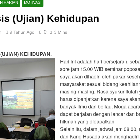
h
Pagi yang Mengubah Takdir: Rahasia Rutini
AN HARIAN
MOTIVASI
2 Tahun Ago
is (Ujian) Kehidupan
lisan Buku: Menjemput Era Digital dengan Kata-kata
0
n
9 Tahun Ago
3 Mins
drom Geriatri: Tantangan dan Harapan untuk Lansia
 (UJIAN) KEHIDUPAN.
Hari ini adalah hari bersejarah, seb
sore jam 15.00 WIB seminar poposal
saya akan dihadiri oleh pakar kese
masyarakat sesuai bidang keahlian
masing-masing. Rasa syukur itulah
harus dipanjatkan karena saya akan
banyak ilmu dari beliau. Moga acar
dapat berjalan dengan lancar dan 
hikmah yang didapatkan.
Selain itu, dalam jadwal jam 08.00,
dan Kang Husada akan menghadiri 