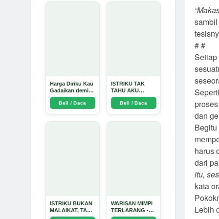
“Makas
sambil
tesisny
# #
Setiap
sesuat
seseor
Harga Diriku Kau
ISTRIKU TAK
Sepert
Gadaikan demi
TAHU AKU
Perempuan Itu -
PENGUSAHA
proses
Beli / Baca
Beli / Baca
Arda Dinata
EMAS - Arda
Dinata
dan ge
Begitu
memper
harus d
dari p
itu, se
kata or
Pokokn
ISTRIKU BUKAN
WARISAN MIMPI
Lebih d
MALAIKAT, TAPI
TERLARANG -
AKU JUGA
Arda Dinata