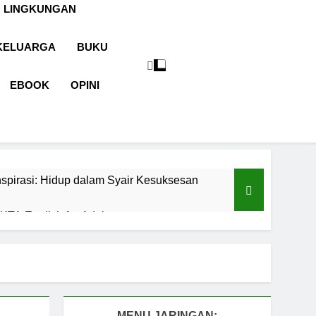
 LINGKUNGAN
KELUARGA
BUKU
EBOOK
OPINI
spirasi: Hidup dalam Syair Kesuksesan
TA English for Adults
aran
Cermin Retak
1 Tahun Ago
malah sebagai Pintu Kehidupan
un Ago
MENU JARINGAN: