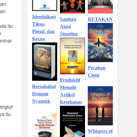
tan
ran
Identisikasi
Sanitasi
RETAKAN
Tikus,
da itu
Atasi
Pinjal, dan
n
Stunting
Kecoa
eminar
Pecahan
Cinta
Produktif
Bersahabat
Menulis
Dengan
Artikel
Nyamuk
Kesehatan
enguji
 itu.
Whispers of