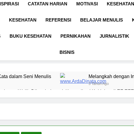
NSPIRASI
CATATAN HARIAN
MOTIVASI
KESEHATAN
KESEHATAN
REFERENSI
BELAJAR MENULIS
S
BUKU KESEHATAN
PERNIKAHAN
JURNALISTIK
BISNIS
ata dalam Seni Menulis
Melangkah dengan In
3 Tahun Ago
l yang Wajib Diketahui untuk Komunikasi Kekinian di EF EFEK
 BERKARYA & BERDAYA
Panggung Keben
1 Tahun Ago
n Digital sebagai Lanskap Pembelajaran
Bas
1 Tah