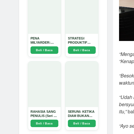
PENA
STRATEGI
MILYARDER:
PRODUKTIF
Kisah, Rahasia
MENULIS
Beli / Baca
Beli / Baca
Sukses, dan
UPDATE - Arda
“Menga
Panduan Menjadi
Dinata
Penulis 1 Milyar
“Kenap
di KBM App dari
Nol - Arda Dinata
“Besok
waktun
“Udah 
bersyu
itu,”
bal
RAHASIA SANG
SERUNI: KETIKA
PENULIS (Seri 1)
DIAM BUKAN
- Arda Dinata
LAGI PILIHAN -
Beli / Baca
Beli / Baca
“Ayo s
Arda Dinata