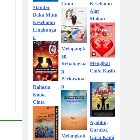
Kesehatan
Cinta
Standar
Alat
Baku Mutu
Makan
Kesehatan
Lingkunga
n
Melapangk
an
Mengikat
Kebahagiaa
Cinta Kasih
n
Perkawina
n
Rahasia
Kimia
Cinta
Ayahku,
Guruku,
Melangkah
Guru Kami