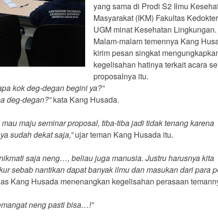
yang sama di Prodi S2 Ilmu Keseha
Masyarakat (IKM) Fakultas Kedokte
UGM minat Kesehatan Lingkungan.
Malam-malam temennya Kang Husa
kirim pesan singkat mengungkapka
kegelisahan hatinya terkait acara s
proposalnya itu.
pa kok deg-degan begini ya?”
a deg-degan?”
kata Kang Husada.
 mau maju seminar proposal, tiba-tiba jadi tidak tenang karena
ya sudah dekat saja,”
ujar teman Kang Husada itu.
nikmati saja neng…, beliau juga manusia. Justru harusnya kita
kur sebab nantikan dapat banyak ilmu dan masukan dari para p
as Kang Husada menenangkan kegelisahan perasaan temannya
emangat neng pasti bisa…!”