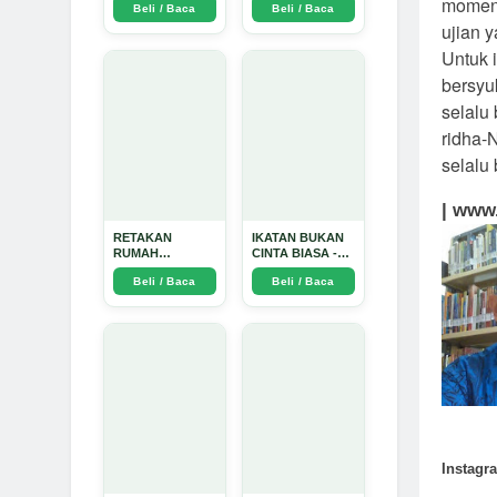
moment
Beli / Baca
Beli / Baca
TIDAK SUCI -
ujian 
Arda Dinata
Untuk i
bersyu
selalu
ridha-
selalu
| www
RETAKAN
IKATAN BUKAN
RUMAH
CINTA BIASA -
TANGGA:
Arda Dinata
Beli / Baca
Beli / Baca
Sebuah
Perjalanan
Emosional yang
Intim dan
Mendalam - Arda
Dinata
Instagr