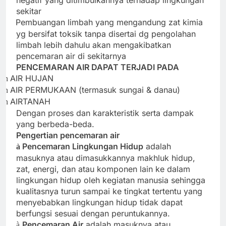
negatif yang ditimbulkannya terhadap lingkungan
sekitar
Pembuangan limbah yang mengandung zat kimia
·
yg bersifat toksik tanpa disertai dg pengolahan
limbah lebih dahulu akan mengakibatkan
pencemaran air di sekitarnya
PENCEMARAN AIR DAPAT TERJADI PADA
AIR HUJAN
n
AIR PERMUKAAN (termasuk sungai & danau)
n
AIRTANAH
n
Dengan proses dan karakteristik serta dampak
yang berbeda-beda.
Pengertian pencemaran air
Pencemaran Lingkungan Hidup
adalah
à
masuknya atau dimasukkannya makhluk hidup,
zat, energi, dan atau komponen lain ke dalam
lingkungan hidup oleh kegiatan manusia sehingga
kualitasnya turun sampai ke tingkat tertentu yang
menyebabkan lingkungan hidup tidak dapat
berfungsi sesuai dengan peruntukannya.
Pencemaran Air
adalah masuknya atau
à