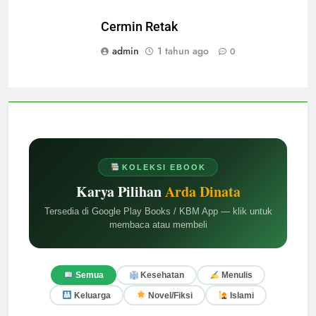
Cermin Retak
admin
1 tahun ago
0
KOLEKSI EBOOK
Karya Pilihan
Arda Dinata
Tersedia di Google Play Books / KBM App — klik untuk
membaca atau membeli
Semua
Kesehatan
Menulis
Keluarga
Novel/Fiksi
Islami