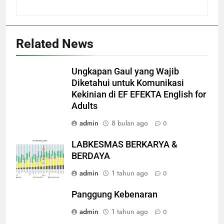
Related News
Ungkapan Gaul yang Wajib
Diketahui untuk Komunikasi
Kekinian di EF EFEKTA English for
Adults
admin
8 bulan ago
0
LABKESMAS BERKARYA &
BERDAYA
admin
1 tahun ago
0
Panggung Kebenaran
admin
1 tahun ago
0