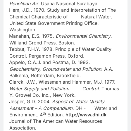
Penelitian Air
. Usaha Nasional Surabaya.
Hem, J.D.. 1970. Study and Interpretation of The
·
Chemical Characteristic of
Natural Water.
United State Government Printing Office,
Washington.
Manahan, E.S. 1975.
Environmental Chemistry
.
·
Williand Grond Press, Boston.
Tebbut, T.H.Y. 1978. Principle of Water Quality
·
Control. Pergamon Press, Oxford.
Appelo, C.A.J. and Postma, D. 1993.
·
Geochemistry, Groundwater and Pollution
. A.A.
Balkema, Rotterdam, Brookfield.
Clarck, J.W., Wiessman and Hammer, M.J. 1977.
·
Water Supply and Pollution
Control
. Thomas
Y. Growel Co. Inc., New York.
Jesper, G.D. 2004.
Aspect of Water Quality
·
Assesment – A Compendium
. DHI-
Water and
th
Environment. 4
Edition.
http://www.dhi.dk
Journal of The American Water Resources
·
Association.