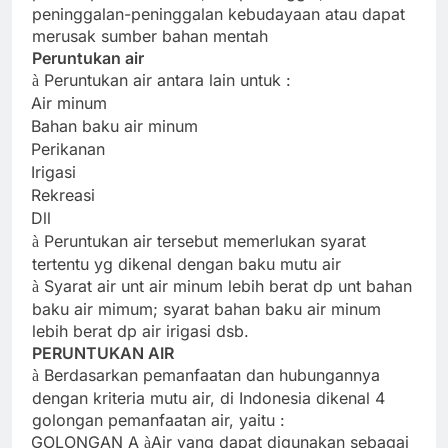
peninggalan-peninggalan kebudayaan atau dapat
merusak sumber bahan mentah
Peruntukan air
Peruntukan air antara lain untuk :
à
Air minum
·
Bahan baku air minum
·
Perikanan
·
Irigasi
·
Rekreasi
·
Dll
·
Peruntukan air tersebut memerlukan syarat
à
tertentu yg dikenal dengan baku mutu air
Syarat air unt air minum lebih berat dp unt bahan
à
baku air mimum; syarat bahan baku air minum
lebih berat dp air irigasi dsb.
PERUNTUKAN AIR
Berdasarkan pemanfaatan dan hubungannya
à
dengan kriteria mutu air, di Indonesia dikenal 4
golongan pemanfaatan air, yaitu :
GOLONGAN A
Air yang dapat digunakan sebagai
·
à