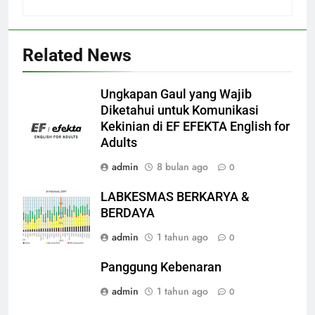
Related News
Ungkapan Gaul yang Wajib
Diketahui untuk Komunikasi
Kekinian di EF EFEKTA English for
Adults
admin
8 bulan ago
0
LABKESMAS BERKARYA &
BERDAYA
admin
1 tahun ago
0
Panggung Kebenaran
admin
1 tahun ago
0