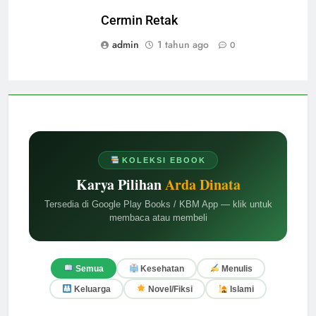
Cermin Retak
admin
1 tahun ago
0
KOLEKSI EBOOK
Karya Pilihan
Arda Dinata
Tersedia di Google Play Books / KBM App — klik untuk
membaca atau membeli
Semua
Kesehatan
Menulis
Keluarga
Novel/Fiksi
Islami