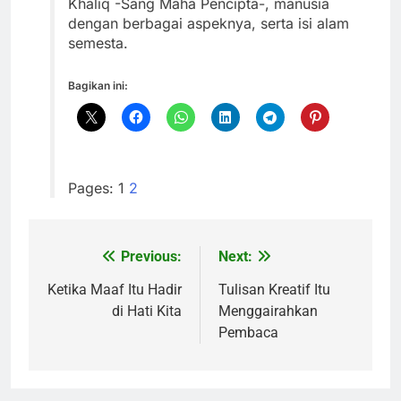
Khaliq -Sang Maha Pencipta-, manusia
dengan berbagai aspeknya, serta isi alam
semesta.
Bagikan ini:
Pages:
1
2
Previous:
Next:
Navigasi
pos
Ketika Maaf Itu Hadir
Tulisan Kreatif Itu
di Hati Kita
Menggairahkan
Pembaca