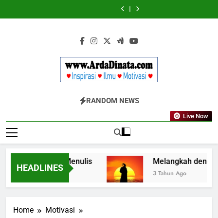
Skip
Diketahui
Diketahui
untuk
untuk
to
Komunikasi
Komunikasi
content
Kekinian
Kekinian
di
di
EF
EF
EFEKTA
EFEKTA
English
English
for
for
Adults
Adults
Www.ArdaDinata
Inspirasi, Ilmu, Dan Motivasi
RANDOM NEWS
Live Now
ta dalam Seni Menulis
Melangkah dengan Insp
HEADLINES
3 Tahun Ago
Home
Motivasi