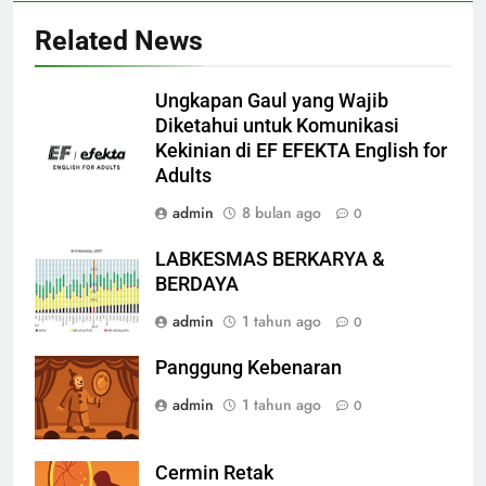
Related News
Ungkapan Gaul yang Wajib
Diketahui untuk Komunikasi
Kekinian di EF EFEKTA English for
Adults
admin
8 bulan ago
0
LABKESMAS BERKARYA &
BERDAYA
admin
1 tahun ago
0
Panggung Kebenaran
admin
1 tahun ago
0
Cermin Retak