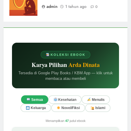
admin
1 tahun ago
0
KOLEKSI EBOOK
Karya Pilihan
Arda Dinata
Tersedia di Google Play Books / KBM App — klik untuk
membaca atau membeli
Semua
Kesehatan
Menulis
Keluarga
Novel/Fiksi
Islami
Menampilkan
47
judul ebook