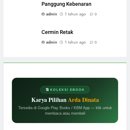
Panggung Kebenaran
admin
1 tahun ago
0
Cermin Retak
admin
1 tahun ago
0
KOLEKSI EBOOK
Karya Pilihan
Arda Dinata
Tersedia di Google Play Books / KBM App — klik untuk
membaca atau membeli