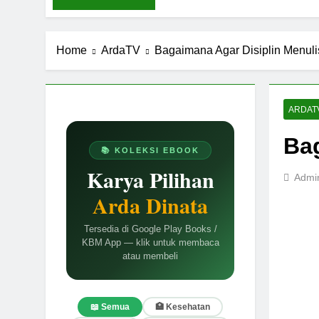
Home
ArdaTV
Bagaimana Agar Disiplin Menuli
ARDAT
Bag
📚 KOLEKSI EBOOK
Karya Pilihan
Admi
Arda Dinata
Tersedia di Google Play Books /
KBM App — klik untuk membaca
atau membeli
📖 Semua
🏥 Kesehatan