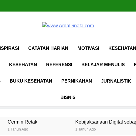
Ungkapan Gaul yang Waji
Www.ArdaDina
Inspirasi, Ilmu, Dan Motivasi
NSPIRASI
CATATAN HARIAN
MOTIVASI
KESEHATAN
KESEHATAN
REFERENSI
BELAJAR MENULIS
S
BUKU KESEHATAN
PERNIKAHAN
JURNALISTIK
BISNIS
Kebijaksanaan Digital sebagai Lanskap Pembe
1 Tahun Ago