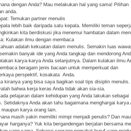
ana dengan Anda? Mau melakukan hal yang sama! Pilihan
an anda.
at: Temukan partner menulis
pala lebih baik daripada satu kepala. Memiliki teman seper
kinkan kita berdiskusi jika menemui hambatan dalam menu
ma: Kulakan ilmu dengan membaca
ahuan adalah kekuatan dalam menulis. Semakin luas wawa
semakin banyak ide yang Anda tangkap dan mendorong And
takan karya-karya Anda selanjutnya. Dalam kulakan ilmu A
membaca beragam jenis bacaan untuk memperkuat dan
kaya perspektif, kosakata Anda.
la kiranya yang bisa saya bagikan soal tips disiplin menulis.
alah bahwa kerja keras Anda tidak akan sia-sia.
 ada pelajaran dalam kehidupan yang Anda lakukan sebagai
s. Setidaknya Anda akan tahu bagaimana menghargai karya
i maupun karya orang lain.
ana masih yakin memiliki mimpi menjadi penulis? Dan mau
ar harganya? Yuk kita bergandengan berjalan bersama me
han yang sama. Sebagai seorang pemahat huruf yang produk