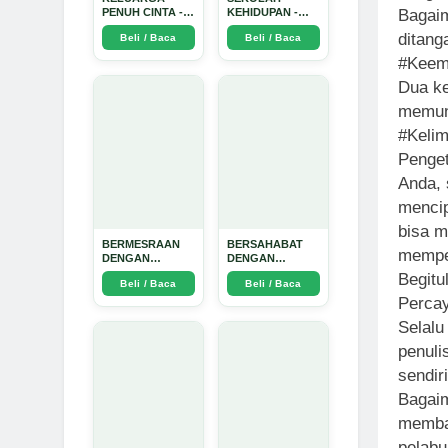
Bagaim
PENUH CINTA -
KEHIDUPAN -
Arda Dinata
Arda Dinata
ditang
Beli / Baca
Beli / Baca
#Keemp
Dua ke
memung
#Keli
Penget
Anda, 
mencip
bisa 
BERMESRAAN
BERSAHABAT
memper
DENGAN
DENGAN
KEBAIKAN - Arda
NYAMUK: Jurus
Begitu
Beli / Baca
Beli / Baca
Dinata
Jitu Atasi
Percay
Penyakit
Bersumber
Selalu
Nyamuk - Arda
Dinata
penuli
sendir
Bagaim
membay
pelabu