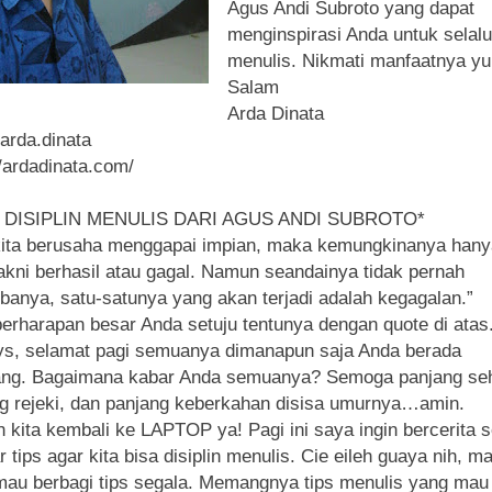
Agus Andi Subroto yang dapat
menginspirasi Anda untuk selalu
menulis. Nikmati manfaatnya yu
Salam
Arda Dinata
arda.dinata
//ardadinata.com/
S DISIPLIN MENULIS DARI AGUS ANDI SUBROTO*
kita berusaha menggapai impian, maka kemungkinanya hany
akni berhasil atau gagal. Namun seandainya tidak pernah
anya, satu-satunya yang akan terjadi adalah kegagalan.”
erharapan besar Anda setuju tentunya dengan quote di atas
s, selamat pagi semuanya dimanapun saja Anda berada
ang. Bagaimana kabar Anda semuanya? Semoga panjang seh
g rejeki, dan panjang keberkahan disisa umurnya…amin.
h kita kembali ke LAPTOP ya! Pagi ini saya ingin bercerita 
r tips agar kita bisa disiplin menulis. Cie eileh guaya nih, m
mau berbagi tips segala. Memangnya tips menulis yang mau