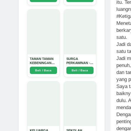
itu. T
Dinata
luangn
#Ketig
Meneta
berkar
satu.
Jadi d
satu t
Jadi m
TAMAN TAMAN
SURGA
KEBENINGAN
PERKAWINAN -
penuh,
HATI - Arda
Arda Dinata
Beli / Baca
Beli / Baca
Dinata
dan ta
yang p
Saya t
baikny
dulu. 
mendal
Dengan
pentin
dengan
KELUARGA
SEKOLAH