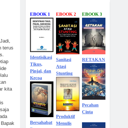
EBOOK 1
EBOOK 2
EBOOK 3
Jadi,
h terus
s.
Identisikasi
Sanitasi
RETAKAN
tiap
Tikus,
Atasi
ide
Pinjal, dan
Stunting
lalu
Kecoa
kan
r kita
is
Pecahan
 saja
Cinta
 ada
Produktif
Bersahabat
a Bapak
Menulis