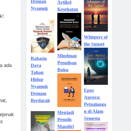
Dengan
Artikel
Nyamuk
Kesehatan
k!
Whispers of
the Sunset
Mindmap
Rahasia
Penulisan
a ada
Daya
Buku
Tahan
Hidup
.
Nyamuk
Epos
Demam
Aurora:
at,
Berdarah
Petualanga
n di Alam
Menjadi
sejenak
Semesta
Penulis
as
Mandiri