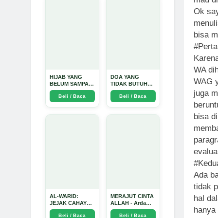
Mendalam - Arda
Ok say
Dinata
menuli
bisa m
#Perta
Karena
WA dih
HIJAB YANG
DOA YANG
WAG ya
BELUM SAMPAI
TIDAK BUTUH
KE HATI: Ketika
SINYAL: Kisah
juga m
Beli / Baca
Beli / Baca
Cinta Seorang
Tiga Jiwa yang
berunt
Ustadz Menjadi
Tersesat di Era AI
Cermin yang
dan Menemukan
bisa d
Paling Kejam -
Jalan Pulang di
Arda Dinata
Bulan
membay
Ramadhan" -
paragr
Arda Dinata
evalua
#Kedua
Ada ba
tidak 
AL-WARID:
MERAJUT CINTA
hal da
JEJAK CAHAYA
ALLAH - Arda
hanya 
DI ANTARA DUA
Dinata
Beli / Baca
Beli / Baca
ZAMAN - Arda