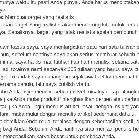
entunya waktu itu pasti Anda punyai. Anda harus menciptaka
ya.
a: Membuat target yang realistis
pkan target Yang realistis akan mendorong kita untuk terus
ya. Sebaliknya, target yang tidak realistis adalah pembunu
alam kasus saya, saya mentargetkan satu hari satu tulisan
ahun, sebelum nantinya saya akan serius membuat sebuah 
inimal saya harus mau latihan tiap hari menulis, selama sat
 jadi totalnya nanti sebanyak 365 tulisan yang harus saya bu
rget itu sudah saya canangkan sejak awal ketika membuat t
ertama dahulu, lalu saya publish via fb.
ahu Anda ingin menulis sebuah novel misalnya. Tapi alangk
a jika Anda mulai produktif menghasilkan cerpen atau cerbu
Atau jika Anda ingin menulis artikel, esai, dengan insight ya
am, maka mulai dengan menulis artikel sederhana dahulu.
 demikian Anda mulai terbiasa dengan keberhasilan kecil, d
g bagi Anda! Sebelum Anda nantinya siap menjadi penulis he
 menghasilkan karya besar untuk pembaca Anda.