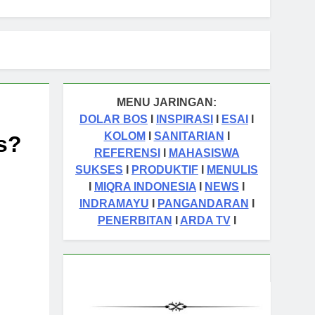
MENU JARINGAN:
DOLAR BOS
I
INSPIRASI
I
ESAI
I
KOLOM
I
SANITARIAN
I
s?
REFERENSI
I
MAHASISWA
SUKSES
I
PRODUKTIF
I
MENULIS
I
MIQRA INDONESIA
I
NEWS
I
INDRAMAYU
I
PANGANDARAN
I
PENERBITAN
I
ARDA TV
I