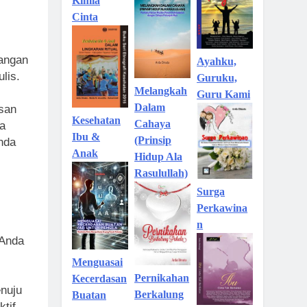
Kimia
Cinta
jangan
Ayahku,
lis.
Guruku,
Melangkah
Guru Kami
Dalam
san
Kesehatan
Cahaya
a
Ibu &
(Prinsip
nda
Anak
Hidup Ala
Rasulullah)
Surga
Perkawina
n
 Anda
Menguasai
Pernikahan
Kecerdasan
nuju
Berkalung
Buatan
tif