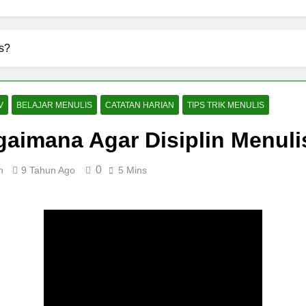
s?
V
BELAJAR MENULIS
CATATAN HARIAN
TIPS TRIK MENULIS
aimana Agar Disiplin Menuli
0
n
9 Tahun Ago
5 Mins