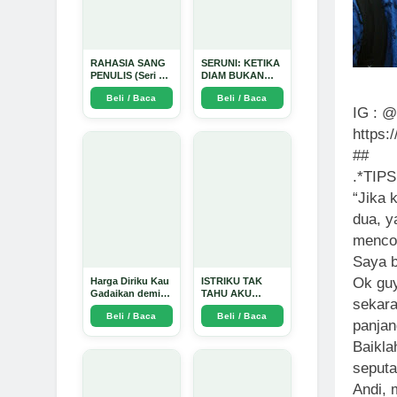
RAHASIA SANG
SERUNI: KETIKA
PENULIS (Seri 1)
DIAM BUKAN
- Arda Dinata
LAGI PILIHAN -
Beli / Baca
Beli / Baca
Arda Dinata
IG : @
https:
##
.*TIP
“Jika 
dua, y
mencob
Saya b
Ok guy
Harga Diriku Kau
ISTRIKU TAK
Gadaikan demi
TAHU AKU
sekar
Perempuan Itu -
PENGUSAHA
Beli / Baca
Beli / Baca
Arda Dinata
EMAS - Arda
panjan
Dinata
Baikla
seputa
Andi, 