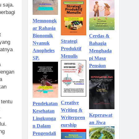
 saja.
berbagi
Memnongk
ar Rahasia
t
Bionomik
Cerdas &
Strategi
 yang
Nyanuk
Bahagia
Produktif
patnya
Anopheles
Menghada
Menulis
SP.
pi Masa
a
Pensiun
 dengan
a
kan
 tentu
Creative
Pendekatan
!
Writing &
Kesehatan
Keperawat
.
Writerpren
Lingkunga
an Jiwa
ui.
eurship
n Dalam
ng
Pengendali