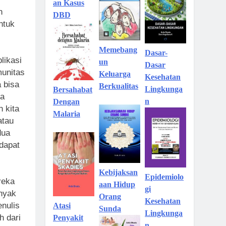
an Kasus
n
DBD
ntuk
Memebang
Dasar-
likasi
un
Dasar
munitas
Keluarga
Kesehatan
 bisa
Berkualitas
Lingkunga
Bersahabat
ta
n
Dengan
n kita
Malaria
atau
dua
 dapat
Kebijaksan
Epidemiolo
reka
aan Hidup
gi
nyak
Orang
Kesehatan
enulis
Atasi
Sunda
Lingkunga
h dari
Penyakit
n