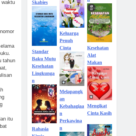
n waktu
Skabies
h nomor
Keluarga
Penuh
 selama
Kesehatan
Cinta
Standar
buku.
Alat
Baku Mutu
u tahun
Makan
Kesehatan
at,
Lingkunga
ulisan
n
ah
Melapangk
ng
an
ng
Mengikat
Kebahagiaa
Cinta Kasih
n
an itu
Perkawina
bat
n
Rahasia