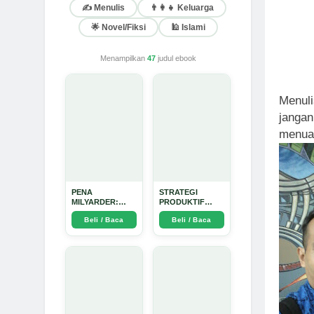
✍️ Menulis
👨‍👩‍👧 Keluarga
🌟 Novel/Fiksi
🕌 Islami
Menampilkan
47
judul ebook
Menuli
jangan
menuan
PENA
STRATEGI
MILYARDER:
PRODUKTIF
Kisah, Rahasia
MENULIS
Beli / Baca
Beli / Baca
Sukses, dan
UPDATE - Arda
Panduan Menjadi
Dinata
Penulis 1 Milyar
di KBM App dari
Nol - Arda Dinata