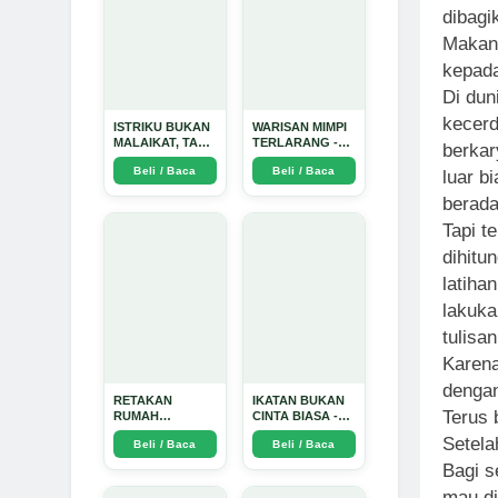
dibagi
Makany
kepad
Di dun
kecerd
ISTRIKU BUKAN
WARISAN MIMPI
MALAIKAT, TAPI
TERLARANG -
berkar
AKU JUGA
Arda Dinata
Beli / Baca
Beli / Baca
luar b
TIDAK SUCI -
Arda Dinata
berada
Tapi t
dihitu
latiha
lakuka
tulisa
Karena
dengan
RETAKAN
IKATAN BUKAN
Terus 
RUMAH
CINTA BIASA -
TANGGA:
Arda Dinata
Setela
Beli / Baca
Beli / Baca
Sebuah
Perjalanan
Bagi s
Emosional yang
mau di
Intim dan