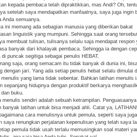
kan kepada pembaca telah dipraktikkan, mas Andi? Oh, tentu
a setelah saya mendapatkan manfaatnya, saya juga ingin 
a Anda semuanya.
ia ini memang ada sebagian manusia yang diberikan bakat
asan linguistik yang mumpuni. Sehingga saat orang tersebu
ya membuat tulisan, tulisanya selalu saja mendapat respon
iasa banyak dari khalayak pembaca. Sehingga ia dengan ce
 di puncak segitiga sebagai penulis HEBAT.
enang saja, orang semacam itu tidak banyak di dunia ini, bis
ng dengan jari. Yang ada setiap penulis hebat selalu dimulai
n menulis yang lama tidak sebentar. Bahkan latihan menulis i
n sepanjang hidupnya dengan produktif berkarya menghasil
n dan buku.
 menulis sendiri adalah sebuah ketrampilan. Penguasaanya
 banyak latihan untuk bisa menjadi ahli. Catat ya, LATIHAN
bagaimana cara menulisnya untuk pemula, seperti saya juga
h saya renungkan perjalanan kepenulisan yang telah saya lal
etiap pemula tidak usah terlalu memusingkan soal materi ya
tulis, apa saja bisa Anda tulis. Sepakat ya!