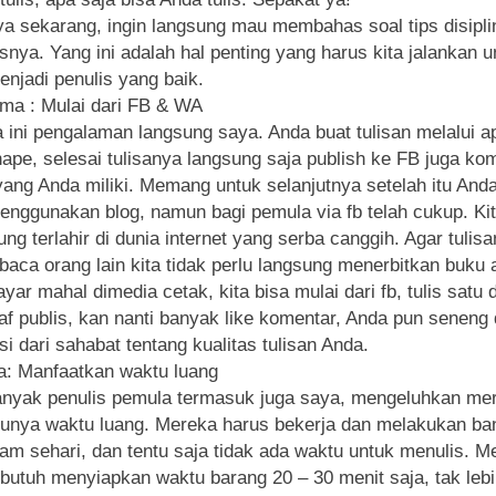
a sekarang, ingin langsung mau membahas soal tips disipli
snya. Yang ini adalah hal penting yang harus kita jalankan u
enjadi penulis yang baik.
ma : Mulai dari FB & WA
 ini pengalaman langsung saya. Anda buat tulisan melalui ap
ape, selesai tulisanya langsung saja publish ke FB juga ko
ng Anda miliki. Memang untuk selanjutnya setelah itu Anda
enggunakan blog, namun bagi pemula via fb telah cukup. Ki
ung terlahir di dunia internet yang serba canggih. Agar tulisa
ibaca orang lain kita tidak perlu langsung menerbitkan buku 
ar mahal dimedia cetak, kita bisa mulai dari fb, tulis satu 
af publis, kan nanti banyak like komentar, Anda pun seneng
si dari sahabat tentang kualitas tulisan Anda.
: Manfaatkan waktu luang
nyak penulis pemula termasuk juga saya, mengeluhkan me
punya waktu luang. Mereka harus bekerja dan melakukan ba
lam sehari, dan tentu saja tidak ada waktu untuk menulis. M
butuh menyiapkan waktu barang 20 – 30 menit saja, tak lebi