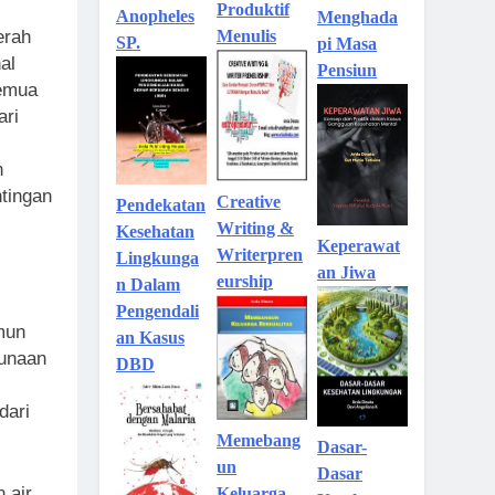
Produktif
Anopheles
Menghada
Menulis
erah
SP.
pi Masa
al
Pensiun
semua
ari
.
n
tingan
Creative
Pendekatan
Writing &
Kesehatan
Keperawat
Writerpren
Lingkunga
an Jiwa
eurship
n Dalam
Pengendali
mun
an Kasus
gunaan
DBD
dari
Memebang
Dasar-
un
Dasar
 air
Keluarga