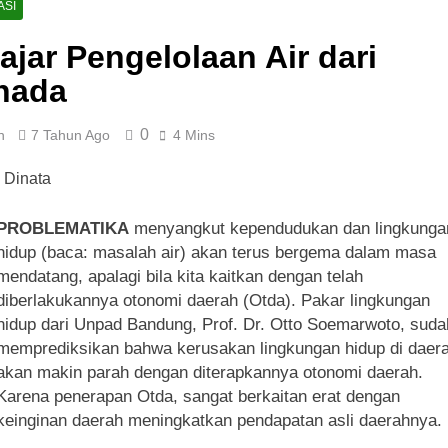
ASI
ajar Pengelolaan Air dari
nada
0
n
7 Tahun Ago
4 Mins
PROBLEMATIKA
menyangkut kependudukan dan lingkunga
hidup (baca: masalah air) akan terus bergema dalam masa
mendatang, apalagi bila kita kaitkan dengan telah
diberlakukannya otonomi daerah (Otda). Pakar lingkungan
hidup dari Unpad Bandung, Prof. Dr. Otto Soemarwoto, suda
memprediksikan bahwa kerusakan lingkungan hidup di daer
akan makin parah dengan diterapkannya otonomi daerah.
Karena penerapan Otda, sangat berkaitan erat dengan
keinginan daerah meningkatkan pendapatan asli daerahnya.