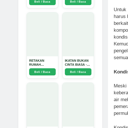
Beli / Baca
Beli / Baca
TIDAK SUCI -
Arda Dinata
Untuk 
harus 
berkai
kompon
kondis
Kemud
pengel
semua
RETAKAN
IKATAN BUKAN
RUMAH
CINTA BIASA -
TANGGA:
Arda Dinata
Kondis
Beli / Baca
Beli / Baca
Sebuah
Perjalanan
Emosional yang
Intim dan
Meski 
Mendalam - Arda
kebera
Dinata
air me
pemera
permuk
Kondis