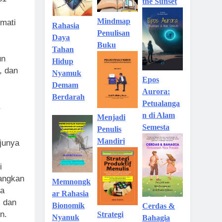
the Sunset
Mindmap
kmati
Rahasia
Penulisan
Daya
Buku
Tahan
un
Hidup
a, dan
Nyamuk
Epos
Demam
Aurora:
Berdarah
Petualanga
n di Alam
Menjadi
Semesta
Penulis
Mandiri
junya
i
dangkan
Memnongk
ga
ar Rahasia
, dan
Bionomik
Cerdas &
n.
Strategi
Nyanuk
Bahagia