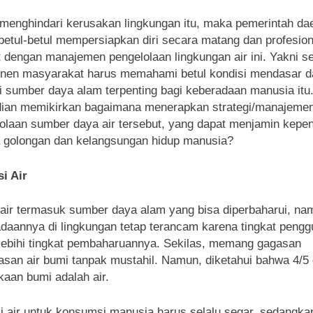
menghindari kerusakan lingkungan itu, maka pemerintah da
betul-betul mempersiapkan diri secara matang dan profesion
t dengan manajemen pengelolaan lingkungan air ini. Yakni 
en masyarakat harus memahami betul kondisi mendasar d
i sumber daya alam terpenting bagi keberadaan manusia itu
ian memikirkan bagaimana menerapkan strategi/manajeme
olaan sumber daya air tersebut, yang dapat menjamin kepen
 golongan dan kelangsungan hidup manusia?
i Air
air termasuk sumber daya alam yang bisa diperbaharui, na
daannya di lingkungan tetap terancam karena tingkat peng
lebihi tingkat pembaharuannya. Sekilas, memang gagasan
san air bumi tanpak mustahil. Namun, diketahui bahwa 4/5 
aan bumi adalah air.
i air untuk konsumsi manusia harus selalu segar, sedangkan