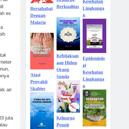
Kesehatan
di
Berkualitas
Lingkunga
Bersahabat
ah es
n
Dengan
Malaria
ia
bih
tuk
Kebijaksan
Epidemiolo
meter
aan Hidup
gi
amun,
Orang
Kesehatan
Atasi
hnya
Sunda
Lingkunga
Penyakit
n
Skabies
ik air
03 juta
Keluarga
ulau
Penuh