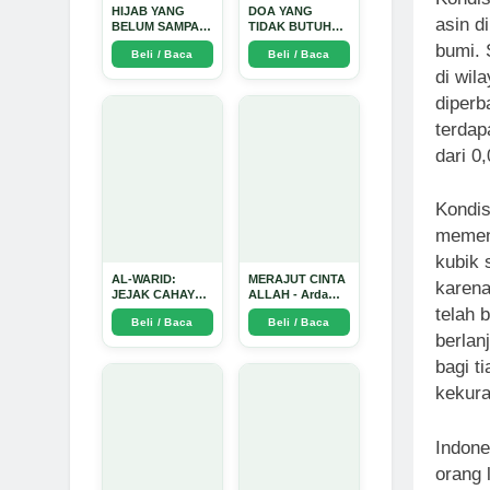
HIJAB YANG
DOA YANG
asin d
BELUM SAMPAI
TIDAK BUTUH
KE HATI: Ketika
SINYAL: Kisah
bumi. 
Beli / Baca
Beli / Baca
Cinta Seorang
Tiga Jiwa yang
Ustadz Menjadi
Tersesat di Era AI
di wil
Cermin yang
dan Menemukan
diperb
Paling Kejam -
Jalan Pulang di
Arda Dinata
Bulan
terdap
Ramadhan" -
Arda Dinata
dari 0
Kondis
memenu
kubik 
AL-WARID:
MERAJUT CINTA
karena
JEJAK CAHAYA
ALLAH - Arda
DI ANTARA DUA
Dinata
telah 
Beli / Baca
Beli / Baca
ZAMAN - Arda
berlan
Dinata
bagi t
kekura
Indone
orang 