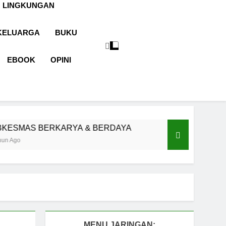
 LINGKUNGAN
KELUARGA
BUKU
EBOOK
OPINI
ARYA & BERDAYA
Panggung Kebenaran
1 Tahun Ago
MENU JARINGAN: