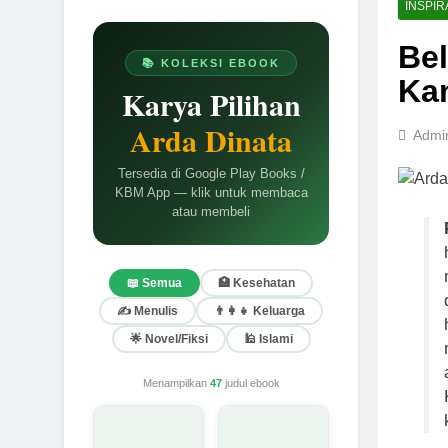
INSPIR
Bel
📚 KOLEKSI EBOOK
Ka
Karya Pilihan
Arda Dinata
Admi
Tersedia di Google Play Books /
KBM App — klik untuk membaca
atau membeli
📖 Semua
🏥 Kesehatan
✍️ Menulis
👨‍👩‍👧 Keluarga
🌟 Novel/Fiksi
🕌 Islami
Menampilkan
47
judul ebook