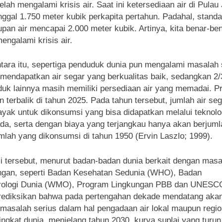
elah mengalami krisis air. Saat ini ketersediaan air di Pulau
inggal 1.750 meter kubik perkapita pertahun. Padahal, standa
pan air mencapai 2.000 meter kubik. Artinya, kita benar-be
mengalami krisis air.
ara itu, sepertiga penduduk dunia pun mengalami masalah 
mendapatkan air segar yang berkualitas baik, sedangkan 2/
uk lainnya masih memiliki persediaan air yang memadai. Pr
an terbalik di tahun 2025. Pada tahun tersebut, jumlah air se
ayak untuk dikonsumsi yang bisa didapatkan melalui teknolo
da, serta dengan biaya yang terjangkau hanya akan berjuml
umlah yang dikonsumsi di tahun 1950 (Ervin Laszlo; 1999).
i tersebut, menurut badan-badan dunia berkait dengan masa
ngan, seperti Badan Kesehatan Sedunia (WHO), Badan
rologi Dunia (WMO), Program Lingkungan PBB dan UNESC
ediksikan bahwa pada pertengahan dekade mendatang aka
 masalah serius dalam hal pengadaan air lokal maupun regio
ingkat dunia, menjelang tahun 2030, kurva suplai yang turu