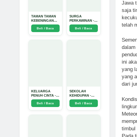
Jawa t
saja t
TAMAN TAMAN
SURGA
kecuku
KEBENINGAN
PERKAWINAN -
telah 
HATI - Arda
Arda Dinata
Beli / Baca
Beli / Baca
Dinata
Sement
dalam 
pendud
ini ak
yang l
yang a
dari j
KELUARGA
SEKOLAH
PENUH CINTA -
KEHIDUPAN -
Kondis
Arda Dinata
Arda Dinata
Beli / Baca
Beli / Baca
lingku
Meteo
mempr
timbul
Pada t