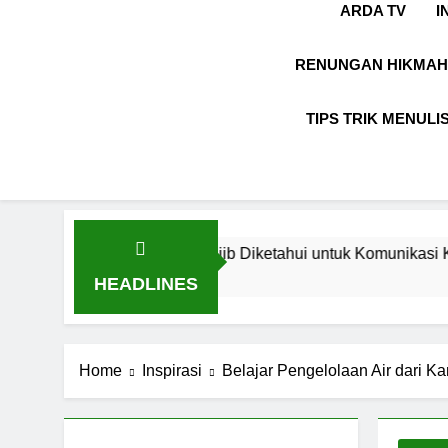
ARDA TV
I
RENUNGAN HIKMAH
TIPS TRIK MENULI
aul yang Wajib Diketahui untuk Komunikasi Kekinian di EF E
HEADLINES
Home
Inspirasi
Belajar Pengelolaan Air dari K