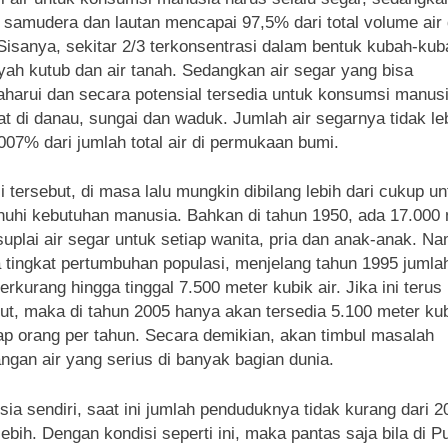
i samudera dan lautan mencapai 97,5% dari total volume air 
Sisanya, sekitar 2/3 terkonsentrasi dalam bentuk kubah-kub
ayah kutub dan air tanah. Sedangkan air segar yang bisa
aharui dan secara potensial tersedia untuk konsumsi manus
at di danau, sungai dan waduk. Jumlah air segarnya tidak le
,007% dari jumlah total air di permukaan bumi.
i tersebut, di masa lalu mungkin dibilang lebih dari cukup un
hi kebutuhan manusia. Bahkan di tahun 1950, ada 17.000 
suplai air segar untuk setiap wanita, pria dan anak-anak. N
 tingkat pertumbuhan populasi, menjelang tahun 1995 jumla
berkurang hingga tinggal 7.500 meter kubik air. Jika ini terus
jut, maka di tahun 2005 hanya akan tersedia 5.100 meter kub
iap orang per tahun. Secara demikian, akan timbul masalah
ngan air yang serius di banyak bagian dunia.
sia sendiri, saat ini jumlah penduduknya tidak kurang dari 2
lebih. Dengan kondisi seperti ini, maka pantas saja bila di P