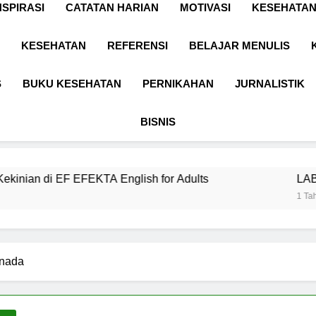
NSPIRASI
CATATAN HARIAN
MOTIVASI
KESEHATAN
KESEHATAN
REFERENSI
BELAJAR MENULIS
S
BUKU KESEHATAN
PERNIKAHAN
JURNALISTIK
BISNIS
FEKTA English for Adults
LABKESMAS BERK
1 Tahun Ago
anada