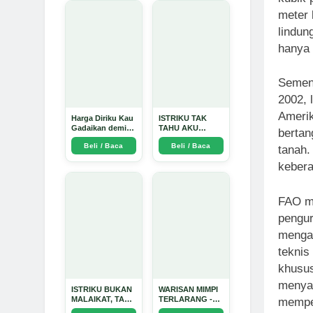
meter 
lindun
hanya 
Sement
2002, l
Amerik
Harga Diriku Kau
ISTRIKU TAK
Gadaikan demi
TAHU AKU
bertan
Perempuan Itu -
PENGUSAHA
Beli / Baca
Beli / Baca
Arda Dinata
EMAS - Arda
tanah.
Dinata
keber
FAO m
pengur
mengad
teknis
khusus
menyar
ISTRIKU BUKAN
WARISAN MIMPI
MALAIKAT, TAPI
TERLARANG -
memper
AKU JUGA
Arda Dinata