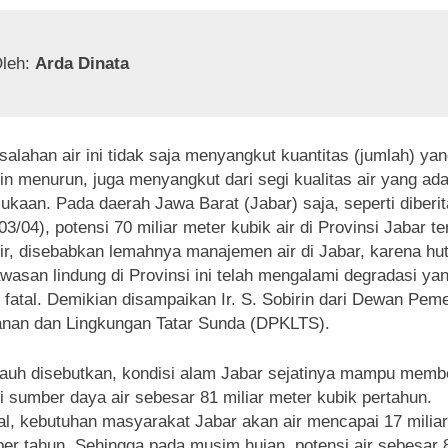
leh: 
Arda Dinata
alahan air ini tidak saja menyangkut kuantitas (jumlah) ya
n menurun, juga menyangkut dari segi kualitas air yang ad
ukaan. Pada daerah Jawa Barat (Jabar) saja, seperti diberi
03/04), potensi 70 miliar meter kubik air di Provinsi Jabar t
r, disebabkan lemahnya manajemen air di Jabar, karena hu
wasan lindung di Provinsi ini telah mengalami degradasi ya
 fatal. Demikian disampaikan Ir. S. Sobirin dari Dewan Peme
nan dan Lingkungan Tatar Sunda (DPKLTS).
jauh disebutkan, kondisi alam Jabar sejatinya mampu memb
i sumber daya air sebesar 81 miliar meter kubik pertahun.
l, kebutuhan masyarakat Jabar akan air mencapai 17 milia
per tahun. Sehingga pada musim hujan, potensi air sebesar 