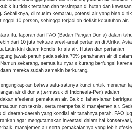
kubik itu tidak tertahan dan tersimpan di hutan dan kawasan
g. Sebaliknya, di musim kemarau, potensi air yang bisa dini
tinggal 10 persen, sehingga terjadilah defisit kebutuhan air.
ara itu, laporan dari FAO (Badan Pangan Dunia) dalam tah
ebih dari 10 juta hektare areal-areal pertanian di Afrika, Asi
a Latin kini dalam kondisi krisis air. Hutan dan pertanian
ggung jawab penuh pada sekira 70% penahanan air di dalam
 Namun sekarang, semua itu nyaris kurang berfungsi karena
adaan mereka sudah semakin berkurang.
engungkapkan bahwa satu-satunya kunci untuk menahan la
angan air di dunia (termasuk di Indonesia-Pen) adalah
akan efesiensi pemakaian air. Baik di lahan-lahan beririgas
 maupun non teknis, serta memperbaiki manajemen air. Se
 di daerah-daerah yang kondisi air tanahnya parah, FAO ju
ankan agar mengutamakan investasi dalam hal konservasi
baiki manajemen air serta pemakaiannya yang lebih efesie