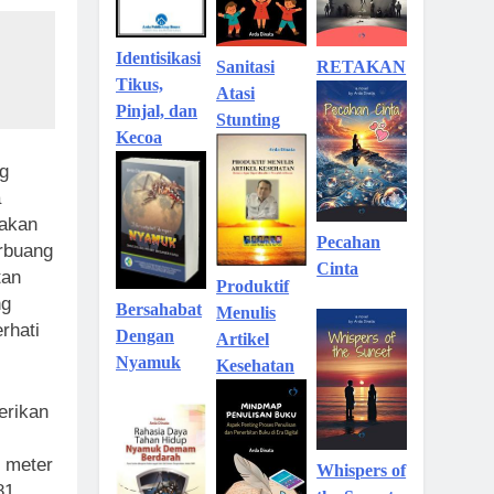
Identisikasi
Sanitasi
RETAKAN
Tikus,
Atasi
Pinjal, dan
Stunting
Kecoa
ng
a
takan
Pecahan
erbuang
Cinta
tan
Produktif
ng
Bersahabat
Menulis
rhati
Dengan
Artikel
Nyamuk
Kesehatan
erikan
r meter
Whispers of
81