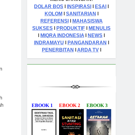
DOLAR BOS
I
INSPIRASI
I
ESAI
I
KOLOM
I
SANITARIAN
I
REFERENSI
I
MAHASISWA
SUKSES
I
PRODUKTIF
I
MENULIS
I
MIQRA INDONESIA
I
NEWS
I
INDRAMAYU
I
PANGANDARAN
I
PENERBITAN
I
ARDA TV
I
n
h
ah
EBOOK 1
EBOOK 2
EBOOK 3