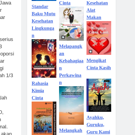
 Jawa
Kesehatan
Cinta
Standar
r
Alat
Baku Mutu
nar
Makan
Kesehatan
Lingkunga
n
serius
Melapangk
3
an
oporsi
Mengikat
Kebahagiaa
gar
Cinta Kasih
n
gi
Perkawina
ah 1/3
n
Rahasia
Kimia
lah
Cinta
O,
Ayahku,
n
Guruku,
nal.
Melangkah
Guru Kami
n akan