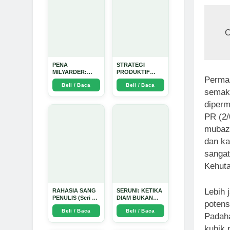
O
PENA
STRATEGI
MILYARDER:
PRODUKTIF
Permas
Kisah, Rahasia
MENULIS
Beli / Baca
Beli / Baca
Sukses, dan
UPDATE - Arda
semaki
Panduan Menjadi
Dinata
Penulis 1 Milyar
diperm
di KBM App dari
Nol - Arda Dinata
PR (2/
mubazi
dan ka
sangat
Kehuta
Lebih 
RAHASIA SANG
SERUNI: KETIKA
PENULIS (Seri 1)
DIAM BUKAN
potens
- Arda Dinata
LAGI PILIHAN -
Beli / Baca
Beli / Baca
Arda Dinata
Padaha
kubik 