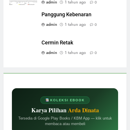
admin
1 tahun ago
0
Panggung Kebenaran
admin
1 tahun ago
0
Cermin Retak
admin
1 tahun ago
0
KOLEKSI EBOOK
Karya Pilihan
Arda Dinata
Tersedia di Google Play Books / KBM App — klik untuk
membaca atau membeli