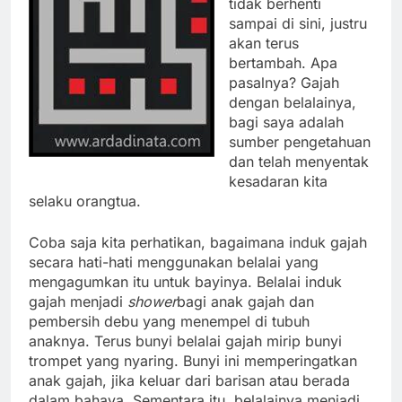
tidak berhenti
sampai di sini, justru
akan terus
bertambah. Apa
pasalnya? Gajah
dengan belalainya,
bagi saya adalah
sumber pengetahuan
dan telah menyentak
kesadaran kita
selaku orangtua.
Coba saja kita perhatikan, bagaimana induk gajah
secara hati-hati menggunakan belalai yang
mengagumkan itu untuk bayinya. Belalai induk
gajah menjadi
shower
bagi anak gajah dan
pembersih debu yang menempel di tubuh
anaknya. Terus bunyi belalai gajah mirip bunyi
trompet yang nyaring. Bunyi ini memperingatkan
anak gajah, jika keluar dari barisan atau berada
dalam bahaya. Sementara itu, belalainya menjadi