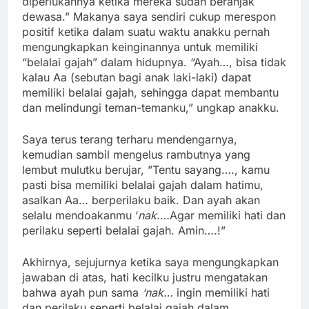
diperlukannya ketika mereka sudah beranjak
dewasa.” Makanya saya sendiri cukup merespon
positif ketika dalam suatu waktu anakku pernah
mengungkapkan keinginannya untuk memiliki
“belalai gajah” dalam hidupnya. “Ayah…, bisa tidak
kalau Aa (sebutan bagi anak laki-laki) dapat
memiliki belalai gajah, sehingga dapat membantu
dan melindungi teman-temanku,” ungkap anakku.
Saya terus terang terharu mendengarnya,
kemudian sambil mengelus rambutnya yang
lembut mulutku berujar, ”Tentu sayang…., kamu
pasti bisa memiliki belalai gajah dalam hatimu,
asalkan Aa… berperilaku baik. Dan ayah akan
selalu mendoakanmu ‘
nak….
Agar memiliki hati dan
perilaku seperti belalai gajah. Amin….!”
Akhirnya, sejujurnya ketika saya mengungkapkan
jawaban di atas, hati kecilku justru mengatakan
bahwa ayah pun sama
‘nak…
ingin memiliki hati
dan perilaku seperti belalai gajah dalam