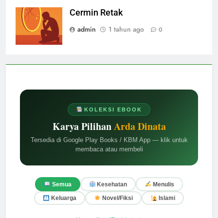
Cermin Retak
admin
1 tahun ago
0
KOLEKSI EBOOK
Karya Pilihan
Arda Dinata
Tersedia di Google Play Books / KBM App — klik untuk
membaca atau membeli
Semua
Kesehatan
Menulis
Keluarga
Novel/Fiksi
Islami