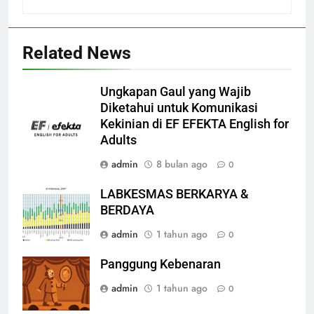
Related News
Ungkapan Gaul yang Wajib
Diketahui untuk Komunikasi
Kekinian di EF EFEKTA English for
Adults
admin
8 bulan ago
0
LABKESMAS BERKARYA &
BERDAYA
admin
1 tahun ago
0
Panggung Kebenaran
admin
1 tahun ago
0