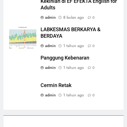
Kekinian di EF EFEKTA English for
Adults
admin
8 bulan ago
0
LABKESMAS BERKARYA &
BERDAYA
admin
1 tahun ago
0
Panggung Kebenaran
admin
1 tahun ago
0
Cermin Retak
admin
1 tahun ago
0