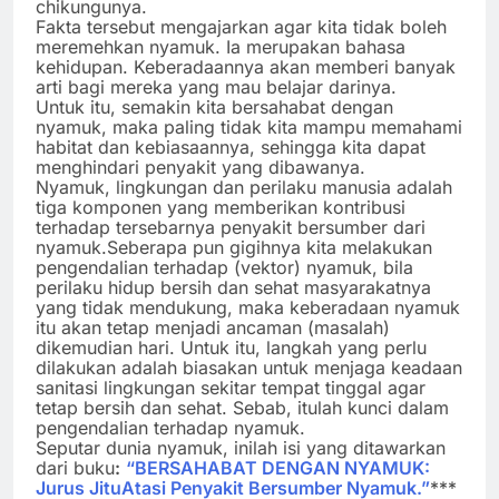
chikungunya.
Fakta tersebut mengajarkan agar kita tidak boleh
meremehkan nyamuk. Ia merupakan bahasa
kehidupan. Keberadaannya akan memberi banyak
arti bagi mereka yang mau belajar darinya.
Untuk itu, semakin kita bersahabat dengan
nyamuk, maka paling tidak kita mampu memahami
habitat dan kebiasaannya, sehingga kita dapat
menghindari penyakit yang dibawanya.
Nyamuk, lingkungan dan perilaku manusia adalah
tiga komponen yang memberikan kontribusi
terhadap tersebarnya penyakit bersumber dari
nyamuk.Seberapa pun gigihnya kita melakukan
pengendalian terhadap (vektor) nyamuk, bila
perilaku hidup bersih dan sehat masyarakatnya
yang tidak mendukung, maka keberadaan nyamuk
itu akan tetap menjadi ancaman (masalah)
dikemudian hari. Untuk itu, langkah yang perlu
dilakukan adalah biasakan untuk menjaga keadaan
sanitasi lingkungan sekitar tempat tinggal agar
tetap bersih dan sehat. Sebab, itulah kunci dalam
pengendalian terhadap nyamuk.
Seputar dunia nyamuk, inilah isi yang ditawarkan
dari buku
:
“BERSAHABAT DENGAN NYAMUK:
Jurus JituAtasi Penyakit Bersumber Nyamuk.”
***