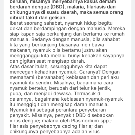
berulah, misalnya menyebarnya kasus demam
berdarah dengue (DBD), malaria, filariasis dan
chikungunya di suatu daerah, maka semua orang
dibuat takut dan gelisah.
Ibarat seorang sahabat, nyamuk hidup begitu
dekat dan berdampingan dengan manusia. Mereka
siap kapan saja berkunjung dan bertamu ke rumah
manusia. Bedanya dengan manusia, bila sahabat
kita yang berkunjung biasanya membawa
makanan, nyamuk bila bertamu justru akan
mengganggu kita melalui bunyi kepakan sayapnya
dan gigitan saat mengisap darah.
Atas dasar itulah, sesungguhnya kita dapat
mencegah kehadiran nyamuk. Caranya? Dengan
memahami (bersahabat) kebiasaan dan perilaku
nyamuk itu sendiri. Misalnya, bagaimana cara
nyamuk bertelur, berubah dari telur ke jentik,
pupa, dan menjadi dewasa. Termasuk di
dalamnya, bagaimana kebiasaan nyamuk-nyamuk
itu menggigit dan mengisap darah manusia.
Nyamuk ini sebagai perantara penyebaran
penyakit. Misalnya, penyakit DBD disebabkan
virus dengue; malaria oleh Plasmodium spp.;
filariasis penyebabnya cacing filaria; dan
chikungunya penyebabnya adalah virus