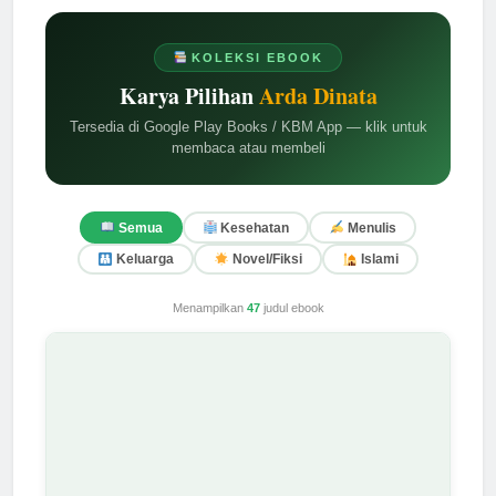
KOLEKSI EBOOK
Karya Pilihan
Arda Dinata
Tersedia di Google Play Books / KBM App — klik untuk
membaca atau membeli
Semua
Kesehatan
Menulis
Keluarga
Novel/Fiksi
Islami
Menampilkan
47
judul ebook