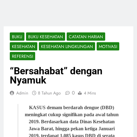
BUKU
BUKU KESEHATAN
CATATAN HARIAN
KESEHATAN
KESEHATAN LINGKUNGAN
MOTIVASI
REFERENSI
“Bersahabat” dengan
Nyamuk
0
Admin
8 Tahun Ago
4 Mins
KASUS
demam berdarah dengue (DBD)
meningkat cukup signifikan pada awal tahun
2019. Berdasarkan data Dinas Kesehatan
Jawa Barat, hingga pekan ketiga Januari
2019, terdapat 1.085 kasus DBD di serata