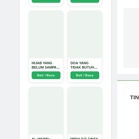
Perjalanan
Emosional yang
Intim dan
Mendalam - Arda
Na
Dinata
po
HIJAB YANG
DOA YANG
BELUM SAMPAI
TIDAK BUTUH
KE HATI: Ketika
SINYAL: Kisah
Beli / Baca
Beli / Baca
Cinta Seorang
Tiga Jiwa yang
Ustadz Menjadi
Tersesat di Era AI
Cermin yang
dan Menemukan
Paling Kejam -
Jalan Pulang di
Arda Dinata
Bulan
TI
Ramadhan" -
Arda Dinata