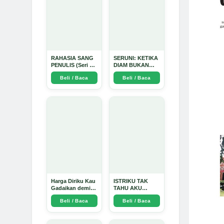
RAHASIA SANG
SERUNI: KETIKA
PENULIS (Seri 1)
DIAM BUKAN
- Arda Dinata
LAGI PILIHAN -
Beli / Baca
Beli / Baca
Arda Dinata
Harga Diriku Kau
ISTRIKU TAK
Gadaikan demi
TAHU AKU
Perempuan Itu -
PENGUSAHA
Beli / Baca
Beli / Baca
Arda Dinata
EMAS - Arda
Dinata