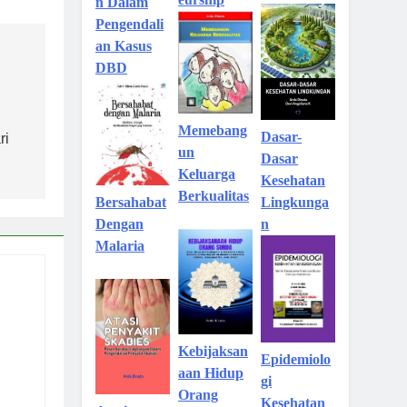
n Dalam
Pengendali
an Kasus
DBD
Memebang
Dasar-
ri
un
Dasar
Keluarga
Kesehatan
Berkualitas
Lingkunga
Bersahabat
n
Dengan
Malaria
Kebijaksan
Epidemiolo
aan Hidup
gi
Orang
Kesehatan