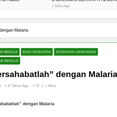
1 Tahun Ago
 dengan Malaria
AR MENULIS
BUKU KESEHATAN
KESEHATAN LINGKUNGAN
RIK MENULIS
rsahabatlah” dengan Malari
0
n
8 Tahun Ago
1 Mins
ahabatlah” dengan Malaria