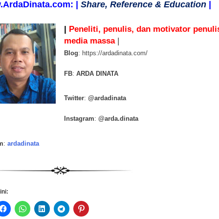
.ArdaDinata.com: |
Share, Reference & Education
|
|
Peneliti, penulis, dan motivator penuli
media massa
|
Blog
: https://ardadinata.com/
FB
:
ARDA DINATA
Twitter
:
@ardadinata
Instagram
:
@arda.dinata
m
:
ardadinata
ini: