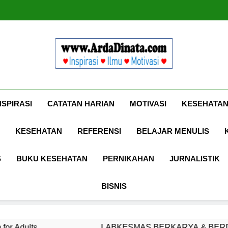
Www.ArdaDinat
Inspirasi, Ilmu, Dan Motivasi
NSPIRASI
CATATAN HARIAN
MOTIVASI
KESEHATAN
KESEHATAN
REFERENSI
BELAJAR MENULIS
S
BUKU KESEHATAN
PERNIKAHAN
JURNALISTIK
BISNIS
LABKESMAS BERKARYA & BERDAYA