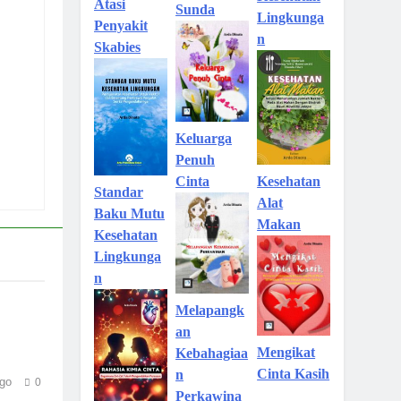
Atasi
Sunda
Lingkunga
Penyakit
n
Skabies
Keluarga
Penuh
Kesehatan
Cinta
Standar
Alat
Baku Mutu
Makan
Kesehatan
Lingkunga
n
Melapangk
an
Mengikat
Kebahagiaa
Cinta Kasih
n
go
0
Perkawina