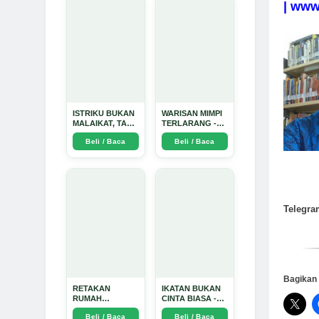
| www
ISTRIKU BUKAN
WARISAN MIMPI
MALAIKAT, TAPI
TERLARANG -
AKU JUGA
Arda Dinata
Beli / Baca
Beli / Baca
TIDAK SUCI -
Arda Dinata
Telegra
Bagikan 
RETAKAN
IKATAN BUKAN
RUMAH
CINTA BIASA -
TANGGA:
Arda Dinata
Beli / Baca
Beli / Baca
Sebuah