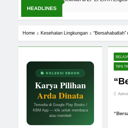
HEADLINES
Home
Kesehatan Lingkungan
“Bersahabatlah”
BELAJ
TIPS T
📚 KOLEKSI EBOOK
“Be
Karya Pilihan
Arda Dinata
Admi
Tersedia di Google Play Books /
KBM App — klik untuk membaca
“Bers
atau membeli