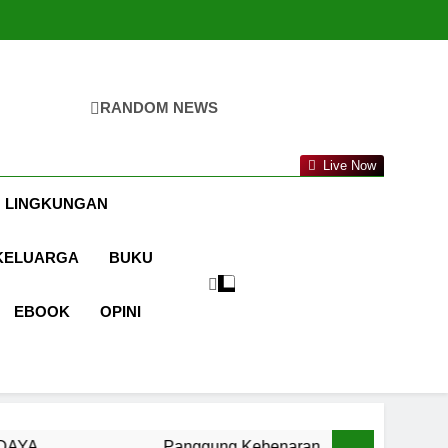
RANDOM NEWS
a.com
Live Now
 LINGKUNGAN
KELUARGA
BUKU
EBOOK
OPINI
Panggung Kebenaran
Cermin Retak