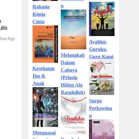
n
Rahasia
Kimia
a
Cinta
lis
ahun Ago
Ayahku,
Guruku,
Melangkah
Guru Kami
Dalam
Kesehatan
Cahaya
Ibu &
(Prinsip
Anak
Hidup Ala
Rasulullah)
Surga
Perkawina
n
Menguasai