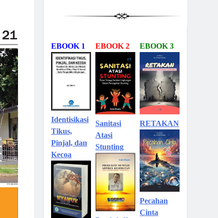
EBOOK 1
EBOOK 2
EBOOK 3
Identisikasi
Sanitasi
RETAKAN
Tikus,
Atasi
Pinjal, dan
Stunting
Kecoa
Pecahan
Cinta