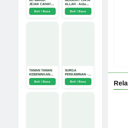
AL-WARID:
MERAJUT CINTA
JEJAK CAHAYA
ALLAH - Arda
DI ANTARA DUA
Dinata
Beli / Baca
Beli / Baca
ZAMAN - Arda
Dinata
TAMAN TAMAN
SURGA
KEBENINGAN
PERKAWINAN -
HATI - Arda
Arda Dinata
Rel
Beli / Baca
Beli / Baca
Dinata