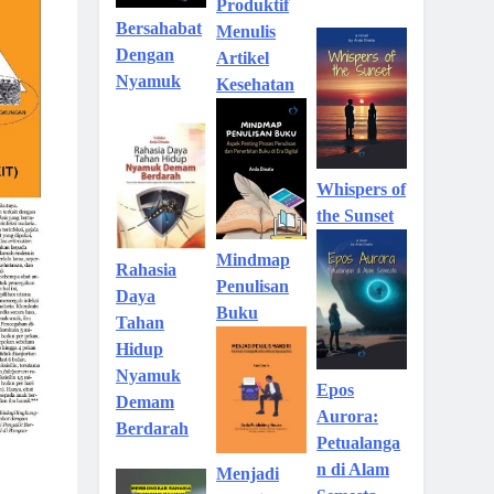
Produktif
Bersahabat
Menulis
Dengan
Artikel
Nyamuk
Kesehatan
Whispers of
the Sunset
Mindmap
Rahasia
Penulisan
Daya
Buku
Tahan
Hidup
Nyamuk
Epos
Demam
Aurora:
Berdarah
Petualanga
n di Alam
Menjadi