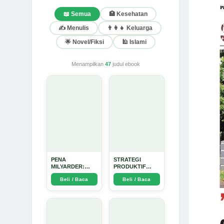
📖 Semua
🏥 Kesehatan
✍️ Menulis
👨‍👩‍👧 Keluarga
🌟 Novel/Fiksi
🕌 Islami
Menampilkan
47
judul ebook
PENA
STRATEGI
MILYARDER:
PRODUKTIF
Kisah, Rahasia
MENULIS
Beli / Baca
Beli / Baca
Sukses, dan
UPDATE - Arda
Panduan Menjadi
Dinata
Penulis 1 Milyar
di KBM App dari
Nol - Arda Dinata