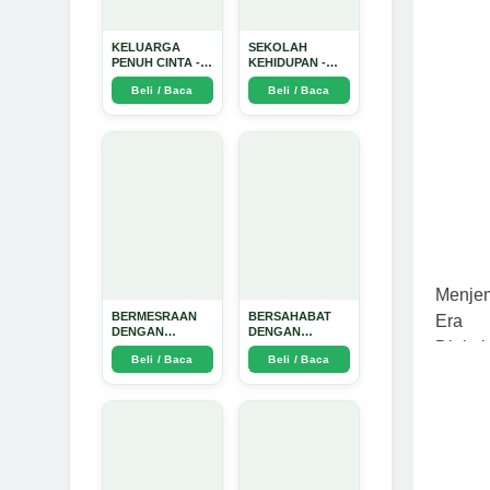
KELUARGA
SEKOLAH
PENUH CINTA -
KEHIDUPAN -
Arda Dinata
Arda Dinata
Beli / Baca
Beli / Baca
BERMESRAAN
BERSAHABAT
DENGAN
DENGAN
KEBAIKAN - Arda
NYAMUK: Jurus
Beli / Baca
Beli / Baca
Dinata
Jitu Atasi
Penyakit
Bersumber
Nyamuk - Arda
Dinata