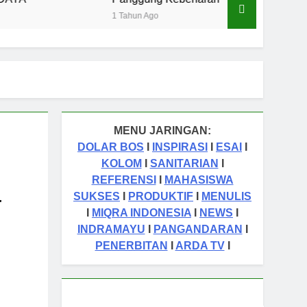
1 Tahun Ago
1 Tahun Ago
MENU JARINGAN:
DOLAR BOS
I
INSPIRASI
I
ESAI
I
KOLOM
I
SANITARIAN
I
REFERENSI
I
MAHASISWA
a
SUKSES
I
PRODUKTIF
I
MENULIS
I
MIQRA INDONESIA
I
NEWS
I
INDRAMAYU
I
PANGANDARAN
I
PENERBITAN
I
ARDA TV
I