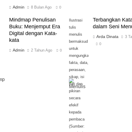
Admin
8 Bulan Ago
0
Mindmap Penulisan
Terbangkan Kat
Ilustrasi
Buku: Menjemput Era
dalam Seni Menu
tulis
Digital dengan Kata-
menulis
Arda Dinata
3 T
kata
bermaksud
0
untuk
Admin
2 Tahun Ago
0
mengungkapkan
fakta, data,
perasaan,
sikap, isi
hati dan
pikiran
secara
efekif
kepada
pembaca
(Sumber: