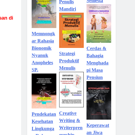
Semesta
Penulis
Mandiri
san di
Memnongk
ar Rahasia
Bionomik
Cerdas &
Strategi
Nyanuk
Bahagia
Produktif
Anopheles
Menghada
Menulis
SP.
pi Masa
Pensiun
Creative
Pendekatan
Writing &
Kesehatan
Keperawat
Writerpren
Lingkunga
an Jiwa
eurship