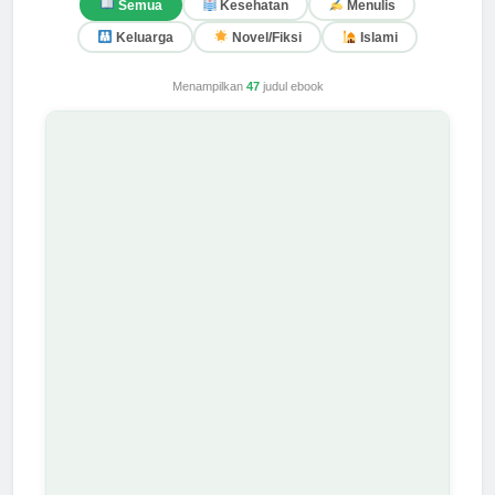
Semua
Kesehatan
Menulis
Keluarga
Novel/Fiksi
Islami
Menampilkan
47
judul ebook