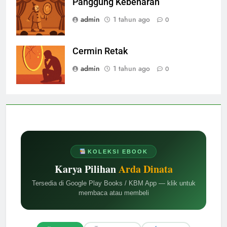
Panggung Kebenaran
admin
1 tahun ago
0
Cermin Retak
admin
1 tahun ago
0
KOLEKSI EBOOK
Karya Pilihan
Arda Dinata
Tersedia di Google Play Books / KBM App — klik untuk
membaca atau membeli