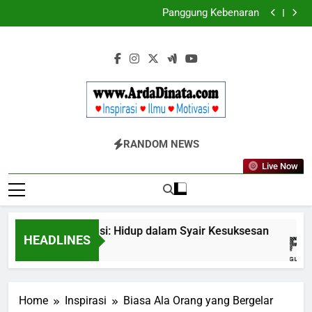
Skip
Panggung Kebenaran
Cermin Retak
to
Ungkapan Gaul yang Wajib Diketahui untuk
content
Komunikasi Kekinian di EF EFEKTA English for Adults
LABKESMAS BERKARYA & BERDAYA
Panggung Kebenaran
Cermin Retak
Www.ArdaDinata
Inspirasi, Ilmu, Dan Motivasi
RANDOM NEWS
Live Now
dengan Inspirasi: Hidup dalam Syair Kesuksesan
HEADLINES
Home
Inspirasi
Biasa Ala Orang yang Bergelar