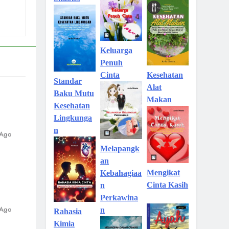
Keluarga
Penuh
Kesehatan
Cinta
Standar
Alat
Baku Mutu
Makan
Kesehatan
Lingkunga
n
 Ago
Melapangk
an
Mengikat
Kebahagiaa
Cinta Kasih
n
Perkawina
 Ago
n
Rahasia
Kimia