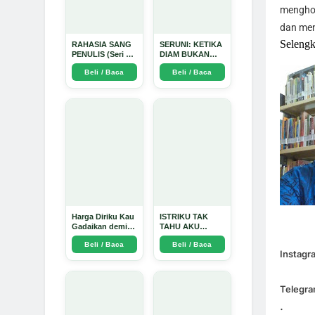
menghor
dan men
Selengk
RAHASIA SANG
SERUNI: KETIKA
PENULIS (Seri 1)
DIAM BUKAN
- Arda Dinata
LAGI PILIHAN -
Beli / Baca
Beli / Baca
Arda Dinata
Harga Diriku Kau
ISTRIKU TAK
Gadaikan demi
TAHU AKU
Perempuan Itu -
PENGUSAHA
Beli / Baca
Beli / Baca
Arda Dinata
EMAS - Arda
Instagr
Dinata
Telegr
.