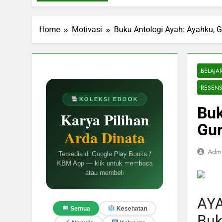
Home
Motivasi
Buku Antologi Ayah: Ayahku, 
BELAJA
RESENS
KOLEKSI EBOOK
Buk
Karya Pilihan
Gu
Arda Dinata
Adm
Tersedia di Google Play Books /
KBM App — klik untuk membaca
atau membeli
AYA
Semua
Kesehatan
Buk