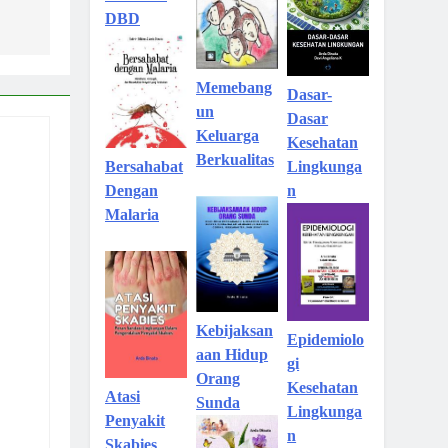
DBD
Memebang
Dasar-
un
Dasar
Keluarga
Kesehatan
Berkualitas
Lingkunga
Bersahabat
n
Dengan
Malaria
Kebijaksan
Epidemiolo
aan Hidup
gi
Orang
Kesehatan
Atasi
Sunda
Lingkunga
Penyakit
n
Skabies