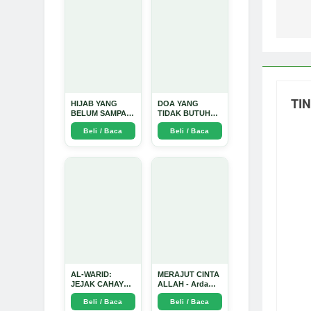
Mendalam - Arda
Dinata
TI
HIJAB YANG
DOA YANG
BELUM SAMPAI
TIDAK BUTUH
KE HATI: Ketika
SINYAL: Kisah
Beli / Baca
Beli / Baca
Cinta Seorang
Tiga Jiwa yang
Ustadz Menjadi
Tersesat di Era AI
Cermin yang
dan Menemukan
Paling Kejam -
Jalan Pulang di
Arda Dinata
Bulan
Ramadhan" -
Arda Dinata
AL-WARID:
MERAJUT CINTA
JEJAK CAHAYA
ALLAH - Arda
DI ANTARA DUA
Dinata
Beli / Baca
Beli / Baca
ZAMAN - Arda