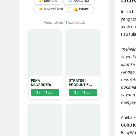
Menulis
Keluarga
Novel/Fiksi
Islami
Inilah 
yang te
Menampilkan
47
judul ebook
ayah da
tiap tul
“Kehila
saya. K
kuat ke 
Hingga 
merelak
PENA
STRATEGI
MILYARDER:
PRODUKTIF
bukanla
Kisah, Rahasia
MENULIS
Beli / Baca
Beli / Baca
Sukses, dan
UPDATE - Arda
sayang 
Panduan Menjadi
Dinata
menyaya
Penulis 1 Milyar
di KBM App dari
Nol - Arda Dinata
Aneka k
GURU K
EasyWri