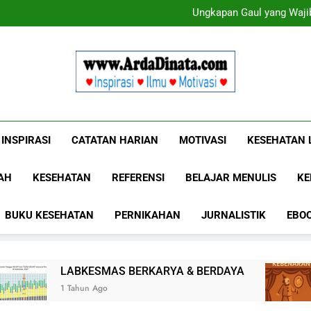
Ungkapan Gaul yang Wajib
Ungkapan Gaul yang Wajib
Www.ArdaDinat
Inspirasi, Ilmu, Dan Motivasi
INSPIRASI
CATATAN HARIAN
MOTIVASI
KESEHATAN 
AH
KESEHATAN
REFERENSI
BELAJAR MENULIS
KE
BUKU KESEHATAN
PERNIKAHAN
JURNALISTIK
EBO
KESMAS BERKARYA & BERDAYA
Panggung K
un Ago
1 Tahun Ago