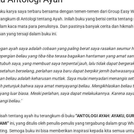
buku karya saya terbaru bersama dengan temen-temen dari Group Easy Wr
rangkum di Antologi tentang Ayah. Inilah buku yang berisi cerita tentang
lam kaca mata para penulisnya. Dan pastinya banyak cerita dan hikmah 
isan yang tersaji dalam buku ini.
ngan ayah saya adalah cobaan yang paling berat saya rasakan seumur h
epergian beliau yang tiba-tiba terasa bagaikan hantaman yang amat sa
tubuh saya, yang membuat saya terpental jauh, lalu tidak dapat bergerak 
setahun berselang, perlahan saya baru dapat berpikir jernih bahwasany
an beliau adalah keharusan mutlak.
Saya mulai menyadari menangis set
h petunjuk bahwa saya amat menyayangi beliau. Mengikhlaskan beliau 
yang luar biasa. Meski perlahan, saya dapat melakukannya. Karena say
ngi beliau.”
isah tentang ayah itu terangkum di buku
“ANTOLOGI AYAH: AYAKU, GU
AMI”
ini, yang ditulis oleh penulis-penulis yang tergabung dalam grup W
ting. Semoga buku ini bisa memberikan inspirasi kepada kita semua unt