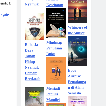
endidik
Nyamuk
Kesehatan
 ayah!
Whispers of
|
the Sunset
Mindmap
Rahasia
Penulisan
Daya
Buku
Tahan
Hidup
Nyamuk
Epos
Demam
Aurora:
Berdarah
Petualanga
n di Alam
Menjadi
Semesta
Penulis
Mandiri