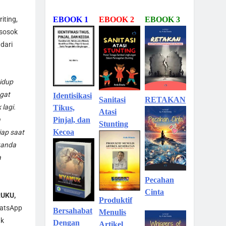
iting,
EBOOK 1
EBOOK 2
EBOOK 3
 sosok
dari
idup
ngat
Identisikasi
Sanitasi
RETAKAN
lagi.
Tikus,
Atasi
a
Pinjal, dan
Stunting
Kecoa
iap saat
tanda
a
Pecahan
Cinta
RUKU,
Produktif
hatsApp
Bersahabat
Menulis
uk
Dengan
Artikel