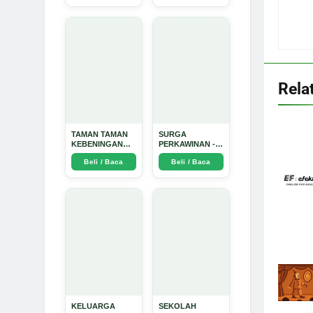
Dinata
Rela
TAMAN TAMAN
SURGA
KEBENINGAN
PERKAWINAN -
HATI - Arda
Arda Dinata
Beli / Baca
Beli / Baca
Dinata
KELUARGA
SEKOLAH