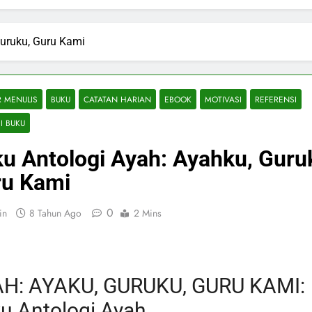
Guruku, Guru Kami
R MENULIS
BUKU
CATATAN HARIAN
EBOOK
MOTIVASI
REFERENSI
I BUKU
u Antologi Ayah: Ayahku, Guru
ru Kami
0
in
8 Tahun Ago
2 Mins
H: AYAKU, GURUKU, GURU KAMI:
u Antologi Ayah