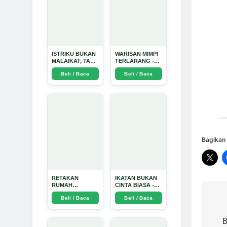
ISTRIKU BUKAN
WARISAN MIMPI
MALAIKAT, TAPI
TERLARANG -
AKU JUGA
Arda Dinata
Beli / Baca
Beli / Baca
TIDAK SUCI -
Arda Dinata
Bagikan 
RETAKAN
IKATAN BUKAN
RUMAH
CINTA BIASA -
TANGGA:
Arda Dinata
Beli / Baca
Beli / Baca
Sebuah
Na
Perjalanan
Emosional yang
po
B
Intim dan