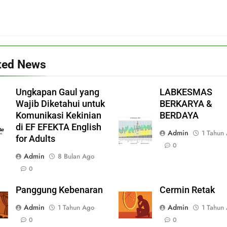
ted News
Ungkapan Gaul yang
LABKESMAS
Wajib Diketahui untuk
BERKARYA &
Komunikasi Kekinian
BERDAYA
di EF EFEKTA English
Admin
1 Tahun
for Adults
0
Admin
8 Bulan Ago
0
Panggung Kebenaran
Cermin Retak
Admin
Admin
1 Tahun Ago
1 Tahun
0
0