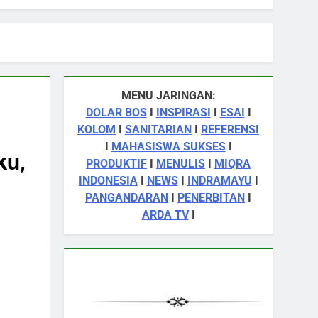
MENU JARINGAN:
DOLAR BOS
I
INSPIRASI
I
ESAI
I
KOLOM
I
SANITARIAN
I
REFERENSI
I
MAHASISWA SUKSES
I
ku,
PRODUKTIF
I
MENULIS
I
MIQRA
INDONESIA
I
NEWS
I
INDRAMAYU
I
PANGANDARAN
I
PENERBITAN
I
ARDA TV
I