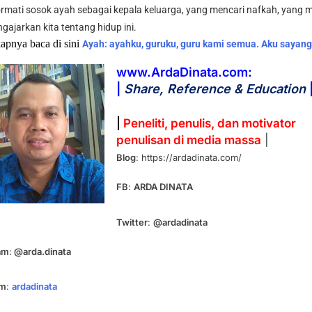
mati sosok ayah sebagai kepala keluarga, yang mencari nafkah, yang m
gajarkan kita tentang hidup ini.
apnya baca di sini
Ayah: ayahku, guruku, guru kami semua. Aku sayang
www.ArdaDinata.com:
|
Share, Reference & Education
|
Peneliti, penulis, dan motivator
penulisan di media massa
|
Blog
: https://ardadinata.com/
FB
:
ARDA DINATA
Twitter
:
@ardadinata
am
:
@arda.dinata
am
:
ardadinata