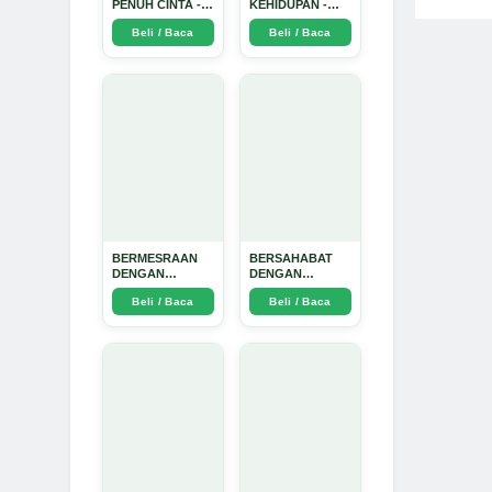
PENUH CINTA -
KEHIDUPAN -
Arda Dinata
Arda Dinata
Beli / Baca
Beli / Baca
BERMESRAAN
BERSAHABAT
DENGAN
DENGAN
KEBAIKAN - Arda
NYAMUK: Jurus
Beli / Baca
Beli / Baca
Dinata
Jitu Atasi
Penyakit
Bersumber
Nyamuk - Arda
Dinata