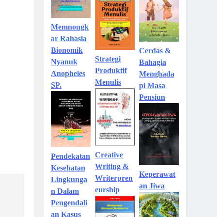
Memnongk
ar Rahasia
Bionomik
Cerdas &
Strategi
Nyanuk
Bahagia
Produktif
Anopheles
Menghada
Menulis
SP.
pi Masa
Pensiun
Creative
Pendekatan
Writing &
Kesehatan
Keperawat
Writerpren
Lingkunga
an Jiwa
eurship
n Dalam
Pengendali
an Kasus