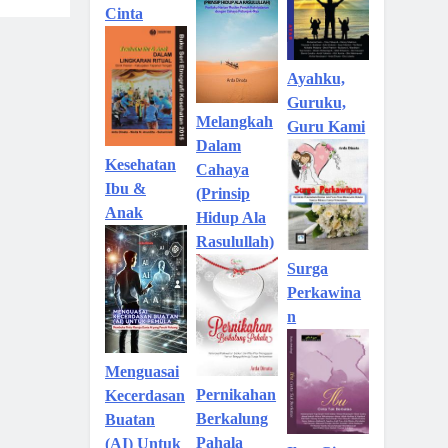
Cinta
Ayahku,
Guruku,
Melangkah
Guru Kami
Dalam
Kesehatan
Cahaya
Ibu &
(Prinsip
Anak
Hidup Ala
Rasulullah)
Surga
Perkawina
n
Menguasai
Pernikahan
Kecerdasan
Berkalung
Buatan
Pahala
(AI) Untuk