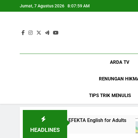
Skip
Jumat, 7 Agustus 2026
8:08:00 AM
to
content
ARDA TV
RENUNGAN HIKM
TIPS TRIK MENULIS
ekinian di EF EFEKTA English for Adults
LAB
1 Tah
HEADLINES