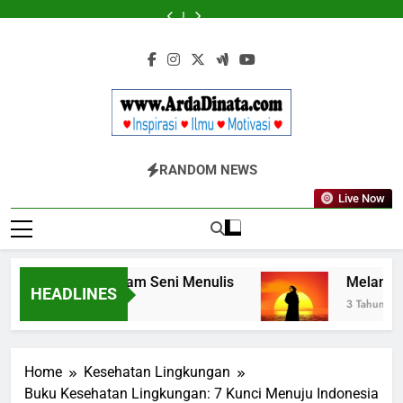
yang
&
yang
&
Kebenaran
Retak
Skip
Wajib
BERDAYA
Wajib
BERDAYA
to
Diketahui
Diketahui
untuk
untuk
content
Komunikasi
Komunikasi
Kekinian
Kekinian
di
di
EF
EF
EFEKTA
EFEKTA
English
English
Www.ArdaDinata
for
for
Inspirasi, Ilmu, Dan Motivasi
Adults
Adults
RANDOM NEWS
Live Now
ngkan Kata dalam Seni Menulis
Melangkah de
HEADLINES
n Ago
3 Tahun Ago
Home
Kesehatan Lingkungan
Buku Kesehatan Lingkungan: 7 Kunci Menuju Indonesia