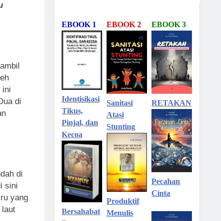
u
EBOOK 1
EBOOK 2
EBOOK 3
ambil
leh
ini
Identisikasi
Dua di
Sanitasi
RETAKAN
Tikus,
an
Atasi
Pinjal, dan
Stunting
Kecoa
dah di
Pecahan
 sini
Cinta
iru yang
Produktif
laut
Bersahabat
Menulis