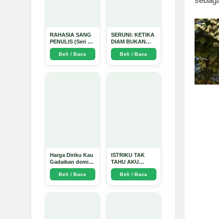
sebaga
RAHASIA SANG
SERUNI: KETIKA
PENULIS (Seri 1)
DIAM BUKAN
- Arda Dinata
LAGI PILIHAN -
Beli / Baca
Beli / Baca
Arda Dinata
Harga Diriku Kau
ISTRIKU TAK
Gadaikan demi
TAHU AKU
Perempuan Itu -
PENGUSAHA
Beli / Baca
Beli / Baca
Arda Dinata
EMAS - Arda
Dinata