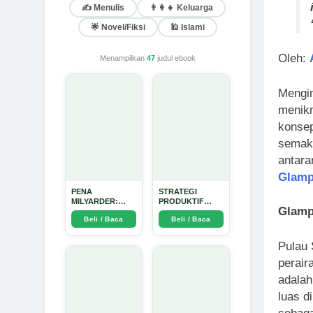
✍️ Menulis
👨‍👩‍👧 Keluarga
🌟 Novel/Fiksi
🕌 Islami
Oleh:
Menampilkan
47
judul ebook
Mengi
menikm
konsep
semaki
antara
Glamp
PENA
STRATEGI
MILYARDER:
PRODUKTIF
Glamp
Kisah, Rahasia
MENULIS
Beli / Baca
Beli / Baca
Sukses, dan
UPDATE - Arda
Panduan Menjadi
Dinata
Penulis 1 Milyar
Pulau 
di KBM App dari
Nol - Arda Dinata
perair
adalah
luas d