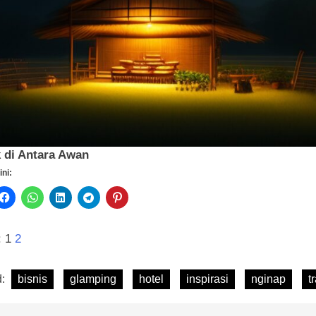
 di Antara Awan
ini:
:
1
2
d:
bisnis
glamping
hotel
inspirasi
nginap
t