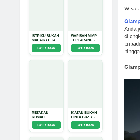
Wisata
Glamp
Anda j
dileng
ISTRIKU BUKAN
WARISAN MIMPI
MALAIKAT, TAPI
TERLARANG -
pribadi
AKU JUGA
Arda Dinata
Beli / Baca
Beli / Baca
TIDAK SUCI -
hingga
Arda Dinata
Glamp
RETAKAN
IKATAN BUKAN
RUMAH
CINTA BIASA -
TANGGA:
Arda Dinata
Beli / Baca
Beli / Baca
Sebuah
Perjalanan
Emosional yang
Intim dan