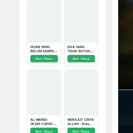
Mendalam - Arda
Dinata
HIJAB YANG
DOA YANG
BELUM SAMPAI
TIDAK BUTUH
KE HATI: Ketika
SINYAL: Kisah
Beli / Baca
Beli / Baca
Cinta Seorang
Tiga Jiwa yang
Ustadz Menjadi
Tersesat di Era AI
Cermin yang
dan Menemukan
Paling Kejam -
Jalan Pulang di
Arda Dinata
Bulan
Ramadhan" -
Arda Dinata
AL-WARID:
MERAJUT CINTA
JEJAK CAHAYA
ALLAH - Arda
DI ANTARA DUA
Dinata
Beli / Baca
Beli / Baca
ZAMAN - Arda