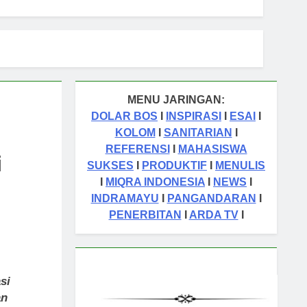
MENU JARINGAN:
DOLAR BOS
I
INSPIRASI
I
ESAI
I
KOLOM
I
SANITARIAN
I
REFERENSI
I
MAHASISWA
i
SUKSES
I
PRODUKTIF
I
MENULIS
I
MIQRA INDONESIA
I
NEWS
I
INDRAMAYU
I
PANGANDARAN
I
PENERBITAN
I
ARDA TV
I
si
an