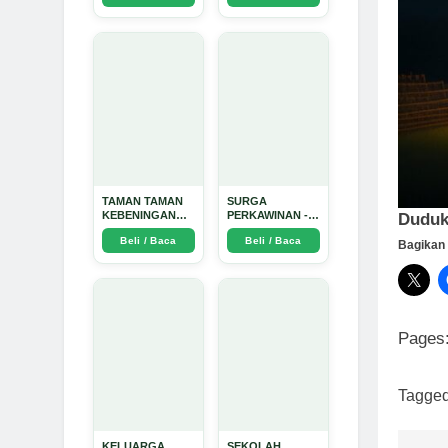
Dinata
TAMAN TAMAN
SURGA
KEBENINGAN
PERKAWINAN -
Duduk
HATI - Arda
Arda Dinata
Beli / Baca
Beli / Baca
Dinata
Bagikan 
Pages
Tagge
KELUARGA
SEKOLAH