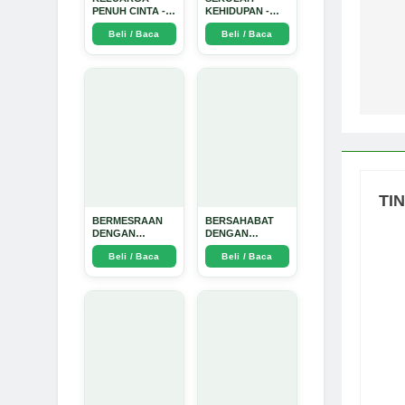
PENUH CINTA -
KEHIDUPAN -
Na
Arda Dinata
Arda Dinata
Beli / Baca
Beli / Baca
po
TI
BERMESRAAN
BERSAHABAT
DENGAN
DENGAN
KEBAIKAN - Arda
NYAMUK: Jurus
Beli / Baca
Beli / Baca
Dinata
Jitu Atasi
Penyakit
Bersumber
Nyamuk - Arda
Dinata