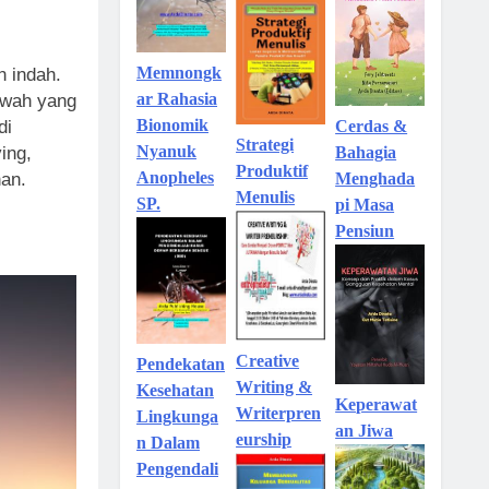
Memnongk
 indah.
ar Rahasia
ewah yang
Bionomik
di
Cerdas &
Strategi
Nyanuk
ving,
Bahagia
Produktif
Anopheles
nan.
Menghada
Menulis
SP.
pi Masa
Pensiun
Creative
Pendekatan
Writing &
Kesehatan
Keperawat
Writerpren
Lingkunga
an Jiwa
eurship
n Dalam
Pengendali