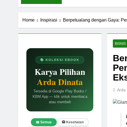
Home
Inspirasi
Berpetualang dengan Gaya: Pe
BISNIS
Be
📚 KOLEKSI EBOOK
Pe
Karya Pilihan
Eks
Arda Dinata
Arda 
Tersedia di Google Play Books /
KBM App — klik untuk membaca
atau membeli
📖 Semua
🏥 Kesehatan