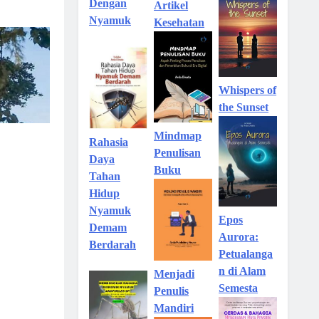
Dengan
Artikel
Nyamuk
Kesehatan
Whispers of
the Sunset
Mindmap
Rahasia
Penulisan
Daya
Buku
Tahan
Hidup
Nyamuk
Epos
Demam
Aurora:
Berdarah
Petualanga
n di Alam
Menjadi
Semesta
Penulis
Mandiri