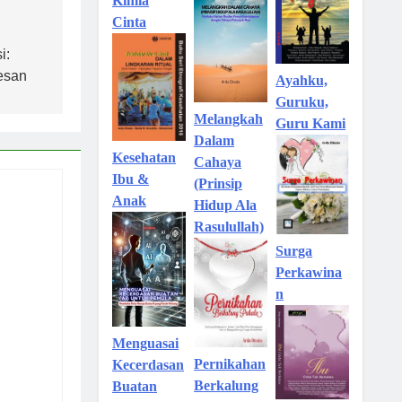
Kimia
Cinta
i:
esan
Ayahku,
Guruku,
Melangkah
Guru Kami
Dalam
Kesehatan
Cahaya
Ibu &
(Prinsip
Anak
Hidup Ala
Rasulullah)
Surga
Perkawina
n
Menguasai
Pernikahan
Kecerdasan
Berkalung
Buatan