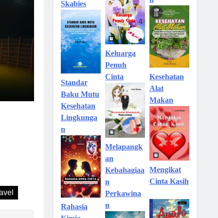
Skabies
Keluarga
Penuh
Kesehatan
Cinta
Standar
Alat
Baku Mutu
Makan
Kesehatan
Lingkunga
n
Melapangk
an
Mengikat
Kebahagiaa
Cinta Kasih
n
ravel
Perkawina
n
Rahasia