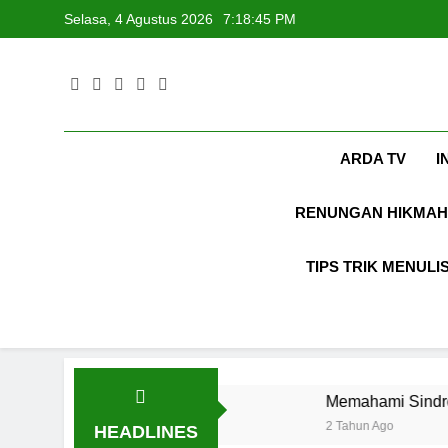
Skip
Selasa, 4 Agustus 2026
7:18:46 PM
to
content
ARDA TV
I
RENUNGAN HIKMAH
TIPS TRIK MENULI
ata-kata
Memahami Sindrom Geriatri: Tantang
2 Tahun Ago
HEADLINES