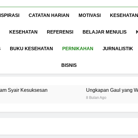
Www.ArdaDinat
Inspirasi, Ilmu, Dan Motivasi
NSPIRASI
CATATAN HARIAN
MOTIVASI
KESEHATAN
KESEHATAN
REFERENSI
BELAJAR MENULIS
S
BUKU KESEHATAN
PERNIKAHAN
JURNALISTIK
BISNIS
ksesan
Ungkapan Gaul yang Wajib Diketahui u
8 Bulan Ago