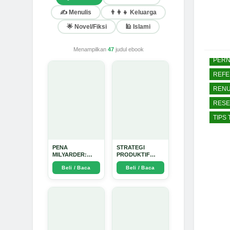
✍️ Menulis
👨‍👩‍👧 Keluarga
🌟 Novel/Fiksi
🕌 Islami
BUK
KELU
Menampilkan
47
judul ebook
PERN
REFE
RENU
RESE
TIPS
PENA
STRATEGI
MILYARDER:
PRODUKTIF
Kisah, Rahasia
MENULIS
Beli / Baca
Beli / Baca
Sukses, dan
UPDATE - Arda
Panduan Menjadi
Dinata
Penulis 1 Milyar
di KBM App dari
Nol - Arda Dinata
BELA