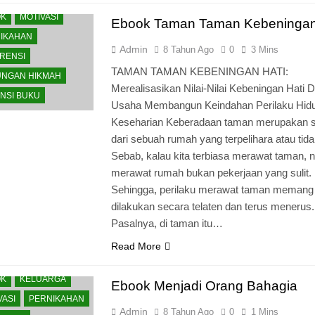
OK
MOTIVASI
Ebook Taman Taman Kebeningan
IKAHAN
Admin
8 Tahun Ago
0
3 Mins
RENSI
TAMAN TAMAN KEBENINGAN HATI:
NGAN HIKMAH
Merealisasikan Nilai-Nilai Kebeningan Hati 
NSI BUKU
Usaha Membangun Keindahan Perilaku Hid
Keseharian Keberadaan taman merupakan s
dari sebuah rumah yang terpelihara atau tida
Sebab, kalau kita terbiasa merawat taman, 
merawat rumah bukan pekerjaan yang sulit.
Sehingga, perilaku merawat taman memang
dilakukan secara telaten dan terus menerus.
Pasalnya, di taman itu…
JAR MENULIS
Read More
U
CATATAN HARIAN
OK
KELUARGA
Ebook Menjadi Orang Bahagia
VASI
PERNIKAHAN
Admin
8 Tahun Ago
0
1 Mins