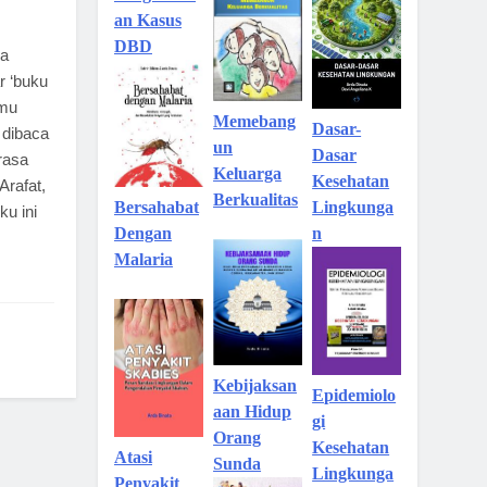
an Kasus
DBD
da
r ‘buku
lmu
Memebang
Dasar-
 dibaca
un
Dasar
rasa
Keluarga
Kesehatan
Arafat,
Berkualitas
Lingkunga
Bersahabat
ku ini
n
Dengan
Malaria
Kebijaksan
Epidemiolo
aan Hidup
gi
Orang
Kesehatan
Atasi
Sunda
Lingkunga
Penyakit