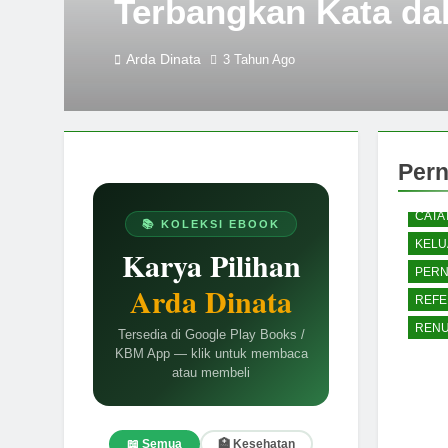
Terbangkan Kata da
Arda Dinata
3 Tahun Ago
Pern
CATA
📚 KOLEKSI EBOOK
KELU
Karya Pilihan
PERN
Arda Dinata
REFE
RENU
Tersedia di Google Play Books /
KBM App — klik untuk membaca
atau membeli
📖 Semua
🏥 Kesehatan