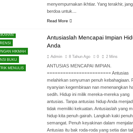
menyempurnakan ikhtiar. Yang terakhir, jang
berdoa untuk…
U
CATATAN HARIAN
Read More
ARGA
MOTIVASI
IKAHAN
Antusiaslah Mencapai Impian Hi
RENSI
Anda
NGAN HIKMAH
Admin
8 Tahun Ago
0
2 Mins
NSI BUKU
ANTUSIAS MENCAPAI IMPIAN.
 TRIK MENULIS
======================== Antusias
melahirkan senyuman penuh kebahagiaan. 
nyanyian kegembiraan nan menenangkan ha
sedih. Hidup ini milik mereka-mereka yang
antusias. Tanpa antusias hidup Anda menjad
tidak memiliki kekuatan. Antusiaslah yang 
hidup kita penuh gairah. Langkah kaki penuh
semangat. Penuh keyakinan dalam menjalan
JAR MENULIS
Antusias itu bak roda-roda yang setia dan t