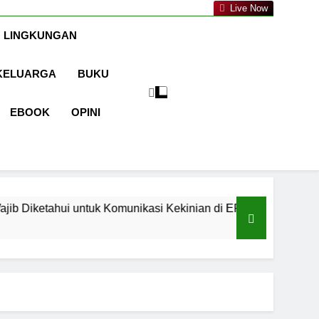
a.com
Live Now
 LINGKUNGAN
KELUARGA
BUKU
EBOOK
OPINI
ntuk Komunikasi Kekinian di EF EFEKTA English for Adults