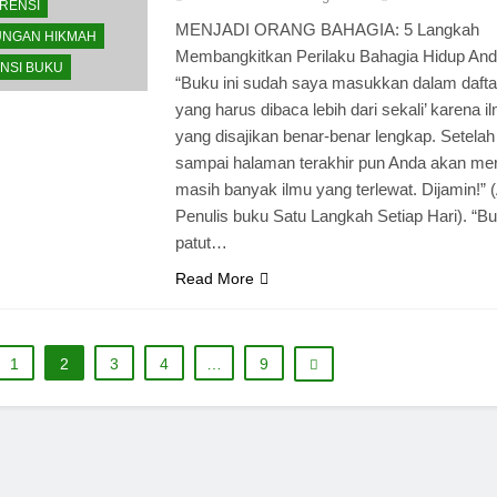
RENSI
MENJADI ORANG BAHAGIA: 5 Langkah
NGAN HIKMAH
Membangkitkan Perilaku Bahagia Hidup An
NSI BUKU
“Buku ini sudah saya masukkan dalam dafta
yang harus dibaca lebih dari sekali’ karena i
yang disajikan benar-benar lengkap. Setelah
sampai halaman terakhir pun Anda akan me
masih banyak ilmu yang terlewat. Dijamin!” (
Penulis buku Satu Langkah Setiap Hari). “Bu
patut…
Read More
1
2
3
4
…
9