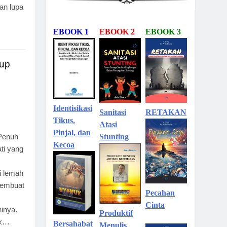
an lupa
EBOOK 1
EBOOK 2
EBOOK 3
dup
Identisikasi
Sanitasi
RETAKAN
Tikus,
Atasi
Pinjal, dan
Penuh
Stunting
Kecoa
ti yang
i lemah
membuat
Pecahan
Cinta
inya.
Produktif
ak…
Bersahabat
Menulis