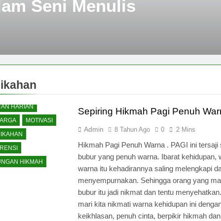
lam Seni Menulis
ikahan
TAN HARIAN
Sepiring Hikmah Pagi Penuh War
ARGA
MOTIVASI
Admin
8 Tahun Ago
0
2 Mins
IKAHAN
Hikmah Pagi Penuh Warna . PAGI ini tersaji 
RENSI
bubur yang penuh warna. Ibarat kehidupan, 
NGAN HIKMAH
warna itu kehadirannya saling melengkapi d
menyempurnakan. Sehingga orang yang m
bubur itu jadi nikmat dan tentu menyehatkan.
mari kita nikmati warna kehidupan ini denga
keikhlasan, penuh cinta, berpikir hikmah dan