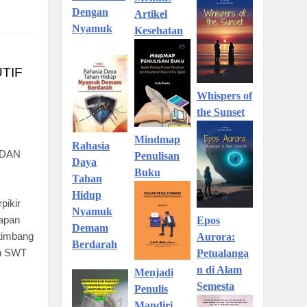
Dengan
Artikel
Nyamuk
Kesehatan
TIF
Whispers of
the Sunset
Mindmap
Rahasia
 DAN
Penulisan
Daya
n
Buku
Tahan
Hidup
pikir
Nyamuk
lapan
Epos
Demam
etimbang
Aurora:
Berdarah
lah SWT
Petualanga
…
n di Alam
Menjadi
Semesta
Penulis
Mandiri