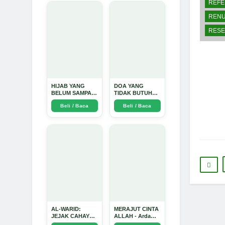
REFE
Intim dan
Mendalam - Arda
RENU
Dinata
RESE
HIJAB YANG
DOA YANG
BELUM SAMPAI
TIDAK BUTUH
KE HATI: Ketika
SINYAL: Kisah
Beli / Baca
Beli / Baca
Cinta Seorang
Tiga Jiwa yang
Ustadz Menjadi
Tersesat di Era AI
Cermin yang
dan Menemukan
Paling Kejam -
Jalan Pulang di
Arda Dinata
Bulan
Ramadhan" -
Arda Dinata
AL-WARID:
MERAJUT CINTA
JEJAK CAHAYA
ALLAH - Arda
DI ANTARA DUA
Dinata