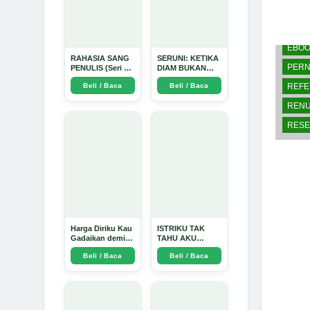
BUK
BUKU
EBO
RAHASIA SANG
SERUNI: KETIKA
PERN
PENULIS (Seri 1)
DIAM BUKAN
- Arda Dinata
LAGI PILIHAN -
REFE
Beli / Baca
Beli / Baca
Arda Dinata
RENU
RESE
Harga Diriku Kau
ISTRIKU TAK
Gadaikan demi
TAHU AKU
Perempuan Itu -
PENGUSAHA
Beli / Baca
Beli / Baca
Arda Dinata
EMAS - Arda
Dinata
BELA
BUK