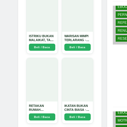
EBO
PERN
REFE
RENU
ISTRIKU BUKAN
WARISAN MIMPI
RESE
MALAIKAT, TAPI
TERLARANG -
AKU JUGA
Arda Dinata
Beli / Baca
Beli / Baca
TIDAK SUCI -
Arda Dinata
BELA
BUK
RETAKAN
IKATAN BUKAN
RUMAH
CINTA BIASA -
EBO
TANGGA:
Arda Dinata
Beli / Baca
Beli / Baca
Sebuah
MOTI
Perjalanan
Emosional yang