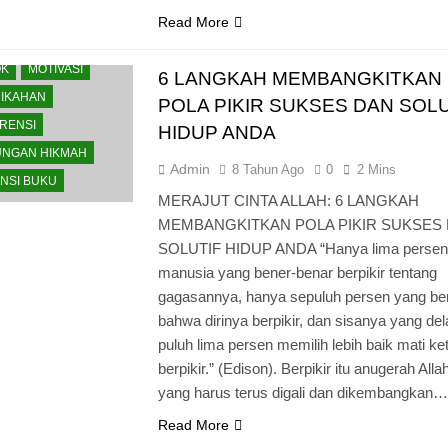
U
Read More
 KESEHATAN
OK
MOTIVASI
6 LANGKAH MEMBANGKITKAN
IKAHAN
POLA PIKIR SUKSES DAN SOLU
RENSI
HIDUP ANDA
NGAN HIKMAH
Admin
8 Tahun Ago
0
2 Mins
NSI BUKU
MERAJUT CINTA ALLAH: 6 LANGKAH
MEMBANGKITKAN POLA PIKIR SUKSES
SOLUTIF HIDUP ANDA “Hanya lima perse
manusia yang bener-benar berpikir tentang
gagasannya, hanya sepuluh persen yang ber
bahwa dirinya berpikir, dan sisanya yang de
puluh lima persen memilih lebih baik mati k
berpikir.” (Edison). Berpikir itu anugerah Al
yang harus terus digali dan dikembangkan
JAR MENULIS
Read More
U
CATATAN HARIAN