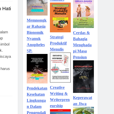
 Hati
Memnongk
ar Rahasia
Dalam
Bionomik
Cerdas &
Strategi
up
Nyanuk
Bahagia
Produktif
imbol
Anopheles
Menghada
Menulis
k.
SP.
pi Masa
niscaya
Pensiun
 harus
Creative
Pendekatan
Writing &
Kesehatan
Keperawat
Writerpren
Lingkunga
an Jiwa
eurship
n Dalam
Pengendali