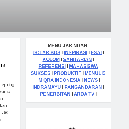
MENU JARINGAN:
DOLAR BOS
I
INSPIRASI
I
ESAI
I
KOLOM
I
SANITARIAN
I
na
REFERENSI
I
MAHASISWA
SUKSES
I
PRODUKTIF
I
MENULIS
I
MIQRA INDONESIA
I
NEWS
I
sepiring
INDRAMAYU
I
PANGANDARAN
I
warna-
PENERBITAN
I
ARDA TV
I
an
akan
 Jadi,
n