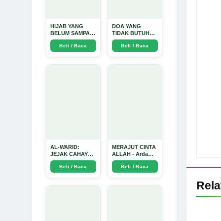
HIJAB YANG
DOA YANG
BELUM SAMPAI
TIDAK BUTUH
KE HATI: Ketika
SINYAL: Kisah
Beli / Baca
Beli / Baca
Cinta Seorang
Tiga Jiwa yang
Ustadz Menjadi
Tersesat di Era AI
Cermin yang
dan Menemukan
Paling Kejam -
Jalan Pulang di
Arda Dinata
Bulan
Ramadhan" -
Arda Dinata
AL-WARID:
MERAJUT CINTA
JEJAK CAHAYA
ALLAH - Arda
DI ANTARA DUA
Dinata
Beli / Baca
Beli / Baca
ZAMAN - Arda
Dinata
Rel