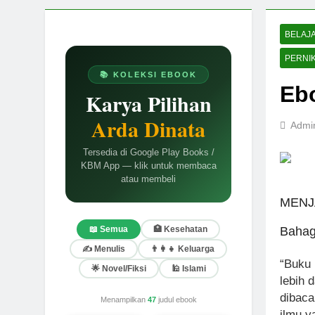
BELAJ
PERNI
📚 KOLEKSI EBOOK
Eb
Karya Pilihan
Arda Dinata
Admi
Tersedia di Google Play Books /
KBM App — klik untuk membaca
atau membeli
MENJA
Bahag
📖 Semua
🏥 Kesehatan
✍️ Menulis
👨‍👩‍👧 Keluarga
“Buku 
🌟 Novel/Fiksi
🕌 Islami
lebih 
dibaca
Menampilkan
47
judul ebook
ilmu y