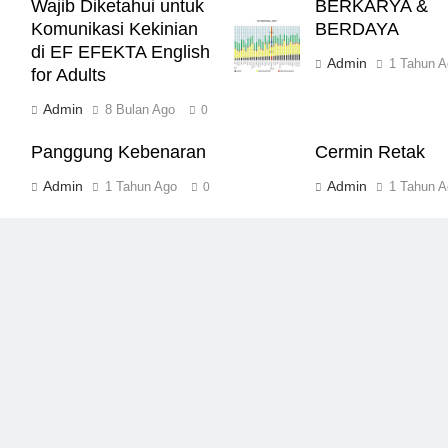
Wajib Diketahui untuk
BERKARYA &
Komunikasi Kekinian
BERDAYA
di EF EFEKTA English
Admin
1 Tahun A
for Adults
Admin
8 Bulan Ago
0
Panggung Kebenaran
Cermin Retak
Admin
Admin
1 Tahun Ago
1 Tahun A
0