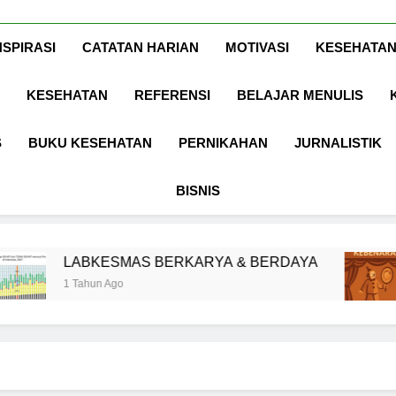
Www.ArdaDinat
Inspirasi, Ilmu, Dan Motivasi
NSPIRASI
CATATAN HARIAN
MOTIVASI
KESEHATAN
KESEHATAN
REFERENSI
BELAJAR MENULIS
S
BUKU KESEHATAN
PERNIKAHAN
JURNALISTIK
BISNIS
ESMAS BERKARYA & BERDAYA
Panggung 
 Ago
1 Tahun Ago