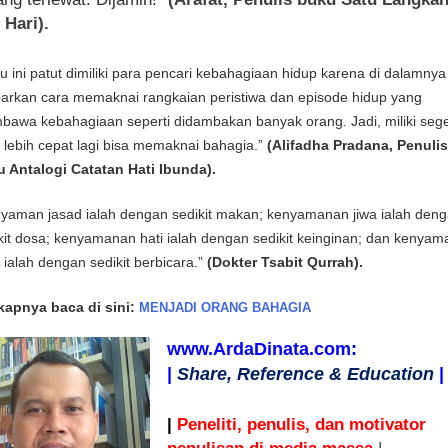
 Hari).
u ini patut dimiliki para pencari kebahagiaan hidup karena di dalamnya
barkan cara memaknai rangkaian peristiwa dan episode hidup yang
awa kebahagiaan seperti didambakan banyak orang. Jadi, miliki sege
 lebih cepat lagi bisa memaknai bahagia.”
(Alifadha Pradana, Penulis
 Antalogi Catatan Hati Ibunda).
yaman jasad ialah dengan sedikit makan; kenyamanan jiwa ialah den
kit dosa; kenyamanan hati ialah dengan sedikit keinginan; dan kenya
n ialah dengan sedikit berbicara.”
(Dokter Tsabit Qurrah).
kapnya baca di sini:
MENJADI ORANG BAHAGIA
www.ArdaDinata.com:
|
Share, Reference & Education
|
|
Peneliti, penulis, dan motivator