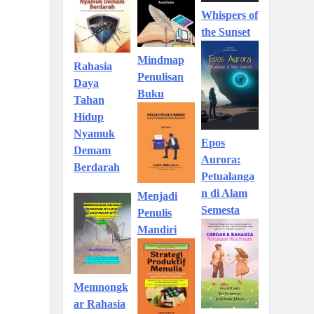
Whispers of
the Sunset
Mindmap
Rahasia
Penulisan
Daya
Buku
Tahan
Hidup
Nyamuk
Epos
Demam
Aurora:
Berdarah
Petualanga
n di Alam
Menjadi
Semesta
Penulis
Mandiri
Memnongk
ar Rahasia