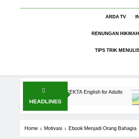
ARDA TV
I
RENUNGAN HIKMAH
TIPS TRIK MENULI
inian di EF EFEKTA English for Adults
LABK
1 Tahun
HEADLINES
Home
Motivasi
Ebook Menjadi Orang Bahagia