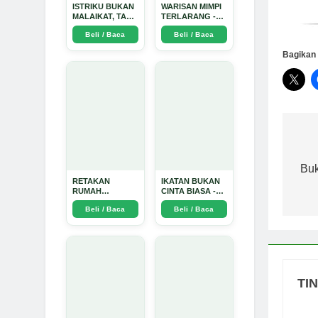
ISTRIKU BUKAN
WARISAN MIMPI
MALAIKAT, TAPI
TERLARANG -
AKU JUGA
Arda Dinata
Beli / Baca
Beli / Baca
TIDAK SUCI -
Arda Dinata
Bagikan 
Na
po
Buk
RETAKAN
IKATAN BUKAN
RUMAH
CINTA BIASA -
TANGGA:
Arda Dinata
Beli / Baca
Beli / Baca
Sebuah
Perjalanan
Emosional yang
Intim dan
Mendalam - Arda
Dinata
TI