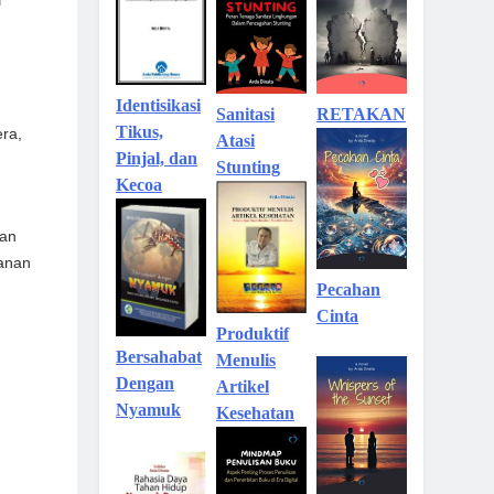
Identisikasi
Sanitasi
RETAKAN
Tikus,
ra,
Atasi
Pinjal, dan
Stunting
Kecoa
gan
manan
Pecahan
Cinta
Produktif
Bersahabat
Menulis
Dengan
Artikel
Nyamuk
Kesehatan