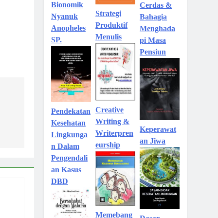
Bionomik
Cerdas &
Strategi
Nyanuk
Bahagia
Produktif
Anopheles
Menghada
Menulis
SP.
pi Masa
Pensiun
Creative
Pendekatan
Writing &
Kesehatan
Keperawat
Writerpren
Lingkunga
an Jiwa
eurship
n Dalam
Pengendali
an Kasus
DBD
Memebang