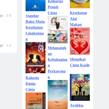
Keluarga
Penuh
Kesehatan
Cinta
go
Standar
0
Alat
Baku Mutu
Makan
Kesehatan
Lingkunga
n
go
0
Melapangk
an
Mengikat
Kebahagiaa
Cinta Kasih
n
Perkawina
n
Rahasia
Kimia
Cinta
Ayahku,