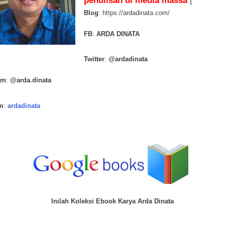
penulisan di media massa
|
Blog
: https://ardadinata.com/
FB
:
ARDA DINATA
Twitter
:
@ardadinata
am
:
@arda.dinata
m
:
ardadinata
Inilah Koleksi Ebook Karya Arda Dinata