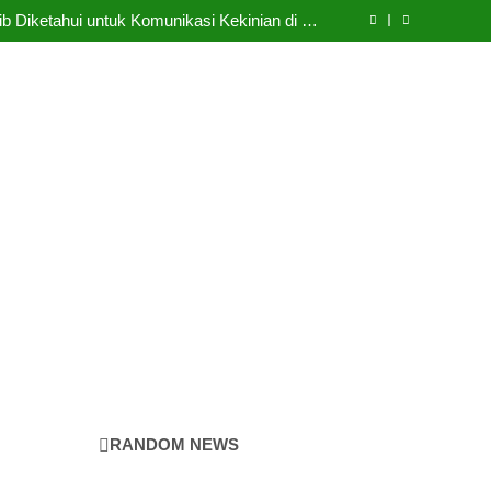
Cermin Retak
b Diketahui untuk Komunikasi Kekinian di EF
EFEKTA English for Adults
LABKESMAS BERKARYA & BERDAYA
Panggung Kebenaran
Cermin Retak
b Diketahui untuk Komunikasi Kekinian di EF
EFEKTA English for Adults
LABKESMAS BERKARYA & BERDAYA
Panggung Kebenaran
Cermin Retak
RANDOM NEWS