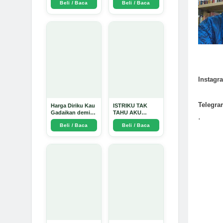
Beli / Baca
Beli / Baca
Arda Dinata
Instagr
Telegra
Harga Diriku Kau
ISTRIKU TAK
Gadaikan demi
TAHU AKU
.
Perempuan Itu -
PENGUSAHA
Beli / Baca
Beli / Baca
Arda Dinata
EMAS - Arda
Dinata