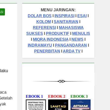
MENU JARINGAN:
SI
DOLAR BOS
I
INSPIRASI
I
ESAI
I
KOLOM
I
SANITARIAN
I
REFERENSI
I
MAHASISWA
SUKSES
I
PRODUKTIF
I
MENULIS
I
MIQRA INDONESIA
I
NEWS
I
INDRAMAYU
I
PANGANDARAN
I
PENERBITAN
I
ARDA TV
I
laku
baca
EBOOK 1
EBOOK 2
EBOOK 3
Setelah
nyak
h