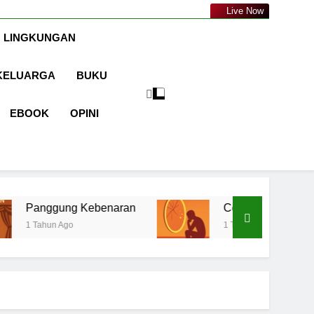
a.com
Live Now
 LINGKUNGAN
KELUARGA
BUKU
EBOOK
OPINI
Kebenaran
Cermin Retak
Ke
1 Tahun Ago
1 T