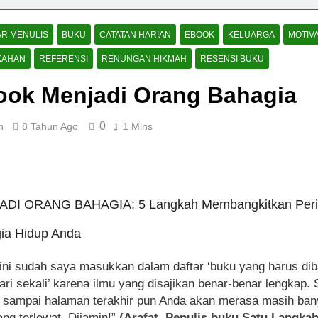
AR MENULIS
BUKU
CATATAN HARIAN
EBOOK
KELUARGA
MOTIVA
KAHAN
REFERENSI
RENUNGAN HIKMAH
RESENSI BUKU
ook Menjadi Orang Bahagia
0
n
8 Tahun Ago
1 Mins
DI ORANG BAHAGIA: 5 Langkah Membangkitkan Peri
ia Hidup Anda
ini sudah saya masukkan dalam daftar ‘buku yang harus di
dari sekali’ karena ilmu yang disajikan benar-benar lengkap. 
 sampai halaman terakhir pun Anda akan merasa masih ba
ang terlewat. Dijamin!”
(Arafat, Penulis buku Satu Langka