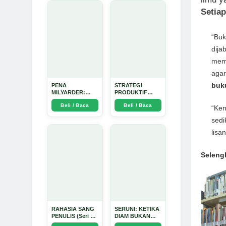
Setiap
“Buk
dija
memb
agar
buku
PENA
STRATEGI
MILYARDER:
PRODUKTIF
Kisah, Rahasia
MENULIS
Beli / Baca
Beli / Baca
Sukses, dan
UPDATE - Arda
“Ken
Panduan Menjadi
Dinata
sedi
Penulis 1 Milyar
di KBM App dari
lisa
Nol - Arda Dinata
Seleng
RAHASIA SANG
SERUNI: KETIKA
PENULIS (Seri 1)
DIAM BUKAN
- Arda Dinata
LAGI PILIHAN -