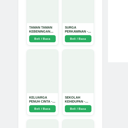
TAMAN TAMAN
SURGA
KEBENINGAN
PERKAWINAN -
HATI - Arda
Arda Dinata
Beli / Baca
Beli / Baca
Dinata
KELUARGA
SEKOLAH
PENUH CINTA -
KEHIDUPAN -
Arda Dinata
Arda Dinata
Beli / Baca
Beli / Baca