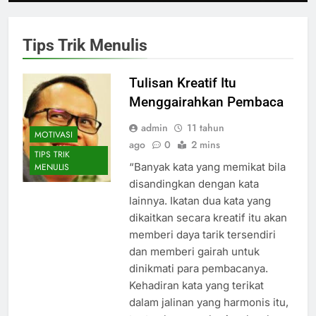
Tips Trik Menulis
Tulisan Kreatif Itu
Menggairahkan Pembaca
admin
11 tahun
MOTIVASI
ago
0
2 mins
TIPS TRIK
“Banyak kata yang memikat bila
MENULIS
disandingkan dengan kata
lainnya. Ikatan dua kata yang
dikaitkan secara kreatif itu akan
memberi daya tarik tersendiri
dan memberi gairah untuk
dinikmati para pembacanya.
Kehadiran kata yang terikat
dalam jalinan yang harmonis itu,