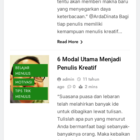
tentu akan memberi makna baru
yang menyegarkan daya
keterbacaan.” @ArdaDinata Bagi
tiap penulis memiliki
kemampuan menulis kreatif…
Read More
6 Modal Utama Menjadi
Penulis Kreatif
BELAJAR
MENULIS
admin
11 tahun
MOTIVASI
ago
0
2 mins
TIPS TRIK
“Suasana puasa dan lebaran
MENULIS
telah melahirkan banyak ide
untuk dibagikan lewat tulisan.
Tulislah apa pun yang menurut
Anda bermanfaat bagi sebanyak-
banyaknya orang. Maka kebaikan