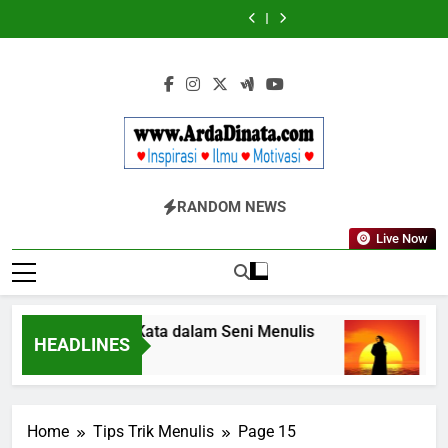
Skip
Wajib
BERDAYA
Wajib
BERDAYA
Diketahui
Diketahui
to
untuk
untuk
content
Komunikasi
Komunikasi
Kekinian
Kekinian
di
di
EF
EF
EFEKTA
EFEKTA
English
English
for
for
Adults
Adults
Www.ArdaDinata
Inspirasi, Ilmu, Dan Motivasi
RANDOM NEWS
Live Now
Terbangkan Kata dalam Seni Menulis
Melan
HEADLINES
3 Tahun Ago
3 Tahu
Home
Tips Trik Menulis
Page 15