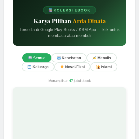
KOLEKSI EBOOK
Karya Pilihan
Arda Dinata
Tersedia di Google Play Books / KBM App — klik untuk
membaca atau membeli
Semua
Kesehatan
Menulis
Keluarga
Novel/Fiksi
Islami
Menampilkan
47
judul ebook