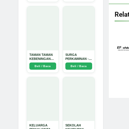
Dinata
Rela
TAMAN TAMAN
SURGA
KEBENINGAN
PERKAWINAN -
HATI - Arda
Arda Dinata
Beli / Baca
Beli / Baca
Dinata
KELUARGA
SEKOLAH