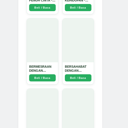
PENUH CINTA -
KEHIDUPAN -
Arda Dinata
Arda Dinata
Beli / Baca
Beli / Baca
BERMESRAAN
BERSAHABAT
DENGAN
DENGAN
KEBAIKAN - Arda
NYAMUK: Jurus
Beli / Baca
Beli / Baca
Dinata
Jitu Atasi
Penyakit
Bersumber
Nyamuk - Arda
Dinata