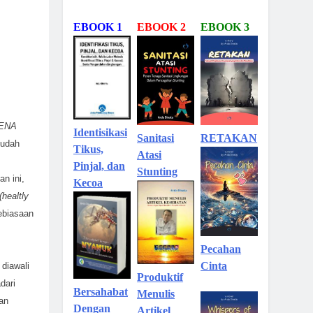
EBOOK 1
EBOOK 2
EBOOK 3
RENA
Identisikasi
Sanitasi
RETAKAN
sudah
Tikus,
Atasi
Pinjal, dan
Stunting
n ini,
Kecoa
(healtly
kebiasaan
Pecahan
Cinta
 diawali
Produktif
dari
Bersahabat
Menulis
an
Dengan
Artikel