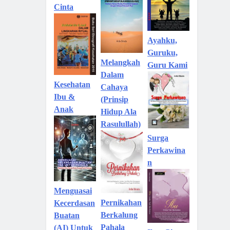
Cinta
Ayahku,
Guruku,
Melangkah
Guru Kami
Dalam
Kesehatan
Cahaya
Ibu &
(Prinsip
Anak
Hidup Ala
Rasulullah)
Surga
Perkawina
n
Menguasai
Pernikahan
Kecerdasan
Berkalung
Buatan
Pahala
(AI) Untuk