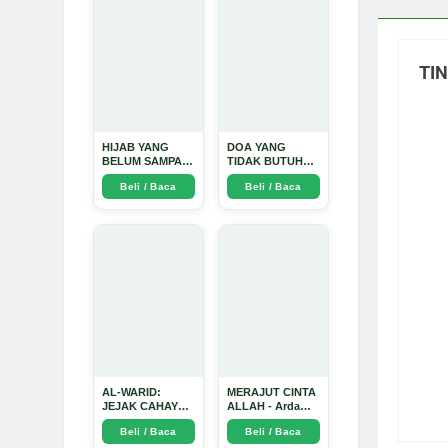
Dinata
TI
HIJAB YANG
DOA YANG
BELUM SAMPAI
TIDAK BUTUH
KE HATI: Ketika
SINYAL: Kisah
Beli / Baca
Beli / Baca
Cinta Seorang
Tiga Jiwa yang
Ustadz Menjadi
Tersesat di Era AI
Cermin yang
dan Menemukan
Paling Kejam -
Jalan Pulang di
Arda Dinata
Bulan
Ramadhan" -
Arda Dinata
AL-WARID:
MERAJUT CINTA
JEJAK CAHAYA
ALLAH - Arda
DI ANTARA DUA
Dinata
Beli / Baca
Beli / Baca
ZAMAN - Arda