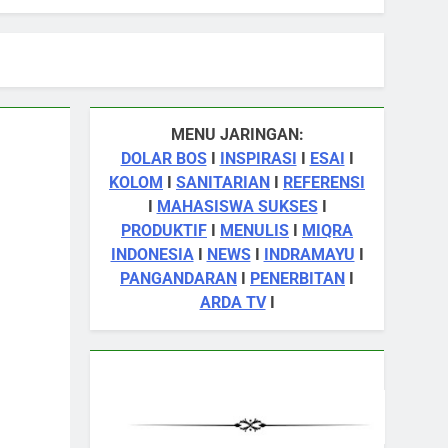
MENU JARINGAN:
DOLAR BOS
I
INSPIRASI
I
ESAI
I
KOLOM
I
SANITARIAN
I
REFERENSI
I
MAHASISWA SUKSES
I
PRODUKTIF
I
MENULIS
I
MIQRA
INDONESIA
I
NEWS
I
INDRAMAYU
I
PANGANDARAN
I
PENERBITAN
I
ARDA TV
I