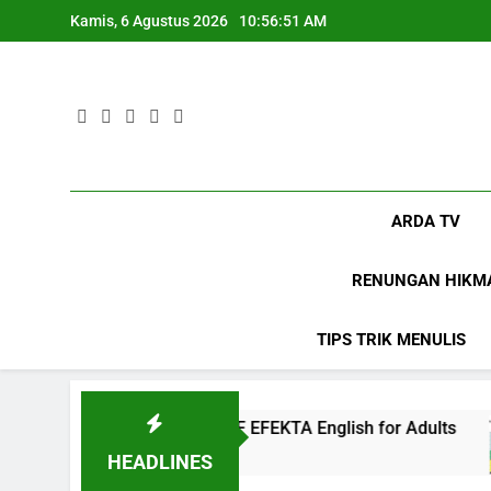
Skip
Kamis, 6 Agustus 2026
10:56:53 AM
to
content
ARDA TV
RENUNGAN HIKM
TIPS TRIK MENULIS
inian di EF EFEKTA English for Adults
LABKE
1 Tahun
HEADLINES