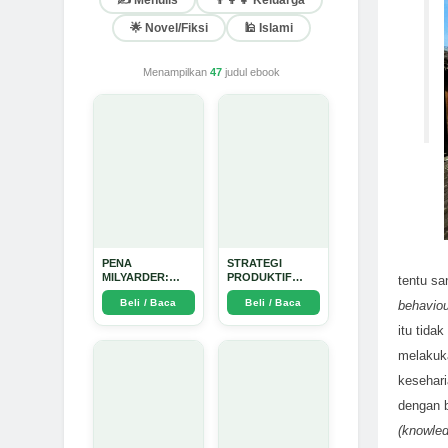
✍️ Menulis
👨‍👩‍👧 Keluarga
🌟 Novel/Fiksi
🕌 Islami
Menampilkan
47
judul ebook
PENA
STRATEGI
MILYARDER:
PRODUKTIF
tentu sa
Kisah, Rahasia
MENULIS
Beli / Baca
Beli / Baca
behaviou
Sukses, dan
UPDATE - Arda
Panduan Menjadi
Dinata
itu tida
Penulis 1 Milyar
di KBM App dari
melakuka
Nol - Arda Dinata
kesehari
dengan b
(knowle