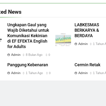
ted News
Ungkapan Gaul yang
LABKESMAS
Wajib Diketahui untuk
BERKARYA &
Komunikasi Kekinian
BERDAYA
di EF EFEKTA English
Admin
1 Tahun 
for Adults
Admin
8 Bulan Ago
0
Panggung Kebenaran
Cermin Retak
Admin
Admin
1 Tahun Ago
1 Tahun 
0