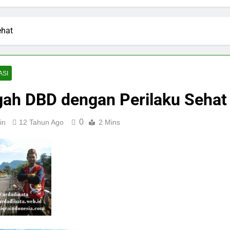
ehat
ASI
ah DBD dengan Perilaku Sehat
0
in
12 Tahun Ago
2 Mins