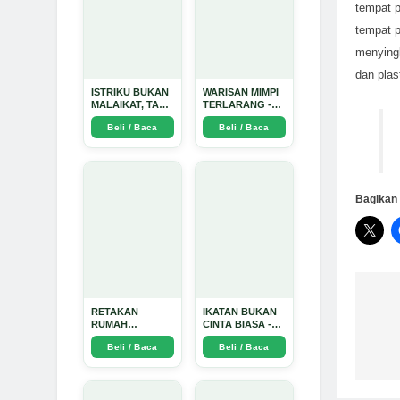
tempat 
tempat 
menyingk
dan plas
ISTRIKU BUKAN
WARISAN MIMPI
MALAIKAT, TAPI
TERLARANG -
AKU JUGA
Arda Dinata
Beli / Baca
Beli / Baca
TIDAK SUCI -
Arda Dinata
Bagikan 
Na
RETAKAN
IKATAN BUKAN
RUMAH
CINTA BIASA -
TANGGA:
Arda Dinata
po
Beli / Baca
Beli / Baca
Sebuah
Perjalanan
Emosional yang
Intim dan
Mendalam - Arda