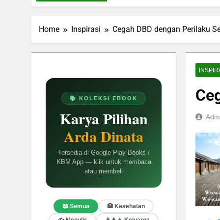
Home
Inspirasi
Cegah DBD dengan Perilaku S
INSPIR
Ceg
📚 KOLEKSI EBOOK
Karya Pilihan
Adm
Arda Dinata
Tersedia di Google Play Books /
KBM App — klik untuk membaca
atau membeli
📖 Semua
🏥 Kesehatan