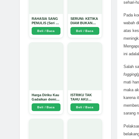
sehari-h
Pada ko
RAHASIA SANG
SERUNI: KETIKA
wabah di
PENULIS (Seri 1)
DIAM BUKAN
- Arda Dinata
LAGI PILIHAN -
atas kes
Beli / Baca
Beli / Baca
Arda Dinata
meningka
Mengapa
ini adal
Salah sa
fogging
(
mati han
maka ak
Harga Diriku Kau
ISTRIKU TAK
karena i
Gadaikan demi
TAHU AKU
Perempuan Itu -
PENGUSAHA
memberan
Beli / Baca
Beli / Baca
Arda Dinata
EMAS - Arda
Dinata
sarang 
Pelaksan
belakang