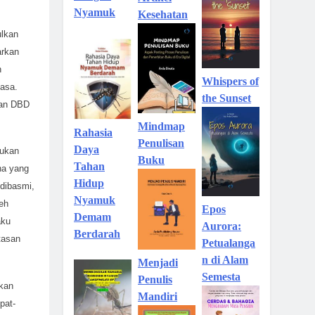
Nyamuk
Kesehatan
ulkan
arkan
n
Whispers of
iasa.
the Sunset
ran DBD
Mindmap
Rahasia
Penulisan
Daya
kukan
Buku
Tahan
na yang
Hidup
dibasmi,
Nyamuk
eh
Epos
Demam
aku
Aurora:
Berdarah
tasan
Petualanga
n di Alam
Menjadi
Semesta
Penulis
hkan
Mandiri
pat-