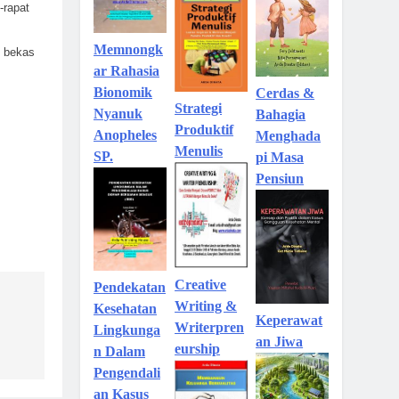
-rapat
Memnongk
g bekas
ar Rahasia
Bionomik
Cerdas &
Strategi
Nyanuk
Bahagia
Produktif
Anopheles
Menghada
Menulis
SP.
pi Masa
Pensiun
Creative
Pendekatan
Writing &
Kesehatan
Keperawat
Writerpren
Lingkunga
an Jiwa
eurship
n Dalam
Pengendali
an Kasus