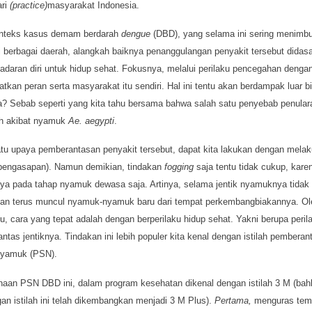
ari
(practice)
masyarakat Indonesia.
nteks kasus demam berdarah
dengue
(DBD), yang selama ini sering menimb
 berbagai daerah, alangkah baiknya penanggulangan penyakit tersebut didas
adaran diri untuk hidup sehat. Fokusnya, melalui perilaku pencegahan denga
tkan peran serta masyarakat itu sendiri. Hal ini tentu akan berdampak luar b
? Sebab seperti yang kita tahu bersama bahwa salah satu penyebab penula
ah akibat nyamuk
Ae. aegypti
.
tu upaya pemberantasan penyakit tersebut, dapat kita lakukan dengan mela
pengasapan). Namun demikian, tindakan
fogging
saja tentu tidak cukup, kare
ya pada tahap nyamuk dewasa saja. Artinya, selama jentik nyamuknya tidak 
an terus muncul nyamuk-nyamuk baru dari tempat perkembangbiakannya. Ol
tu, cara yang tepat adalah dengan berperilaku hidup sehat. Yakni berupa peril
tas jentiknya. Tindakan ini lebih populer kita kenal dengan istilah pemberan
nyamuk (PSN).
aan PSN DBD ini, dalam program kesehatan dikenal dengan istilah 3 M (ba
an istilah ini telah dikembangkan menjadi 3 M Plus).
Pertama,
menguras tem