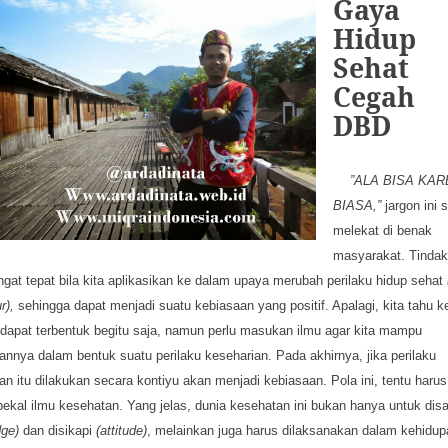
Gaya
Hidup
Sehat
Cegah
DBD
”ALA BISA KA
BIASA,”
jargon ini 
melekat di benak
masyarakat. Tindaka
ngat tepat bila kita aplikasikan ke dalam upaya merubah perilaku hidup sehat
r),
sehingga dapat menjadi suatu kebiasaan yang positif. Apalagi, kita tahu 
k dapat terbentuk begitu saja, namun perlu masukan ilmu agar kita mampu
nnya dalam bentuk suatu perilaku keseharian. Pada akhirnya, jika perilaku
an itu dilakukan secara kontiyu akan menjadi kebiasaan. Pola ini, tentu harus
ekal ilmu kesehatan. Yang jelas, dunia kesehatan ini bukan hanya untuk disa
dge)
dan disikapi
(attitude)
, melainkan juga harus dilaksanakan dalam kehidup