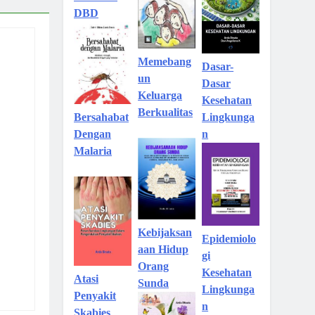
DBD
Memebang
Dasar-
un
Dasar
Keluarga
Kesehatan
Berkualitas
Lingkunga
Bersahabat
n
Dengan
Malaria
Kebijaksan
Epidemiolo
aan Hidup
gi
Orang
Kesehatan
Atasi
Sunda
Lingkunga
Penyakit
n
Skabies