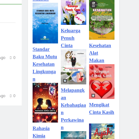
Keluarga
Penuh
Kesehatan
Cinta
Standar
Alat
Baku Mutu
Ago
0
Makan
Kesehatan
Lingkunga
n
Melapangk
Ago
0
an
Mengikat
Kebahagiaa
Cinta Kasih
n
Perkawina
n
Rahasia
Kimia