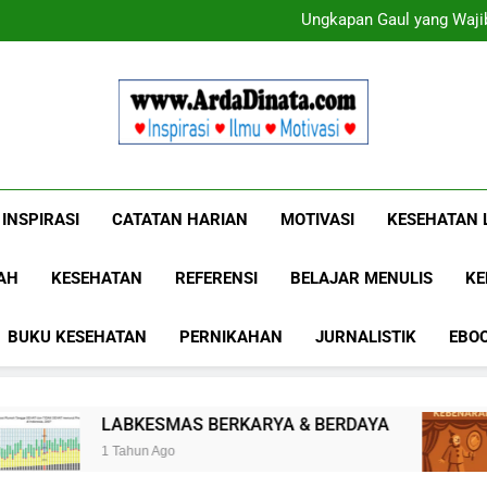
Ungkapan Gaul yang Wajib
Ungkapan Gaul yang Wajib
Www.ArdaDinat
Inspirasi, Ilmu, Dan Motivasi
INSPIRASI
CATATAN HARIAN
MOTIVASI
KESEHATAN 
AH
KESEHATAN
REFERENSI
BELAJAR MENULIS
KE
BUKU KESEHATAN
PERNIKAHAN
JURNALISTIK
EBO
SMAS BERKARYA & BERDAYA
Panggung Keb
 Ago
1 Tahun Ago