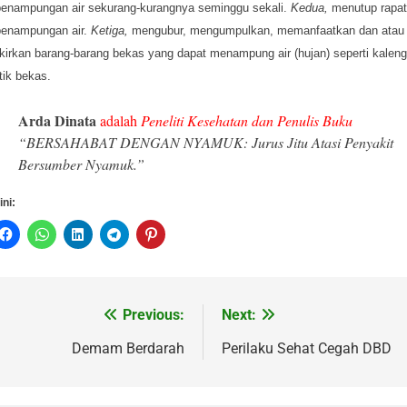
penampungan air sekurang-kurangnya seminggu sekali.
Kedua,
menutup rapat
penampungan air.
Ketiga,
mengubur, mengumpulkan, memanfaatkan dan atau
irkan barang-barang bekas yang dapat menampung air (hujan) seperti kalen
tik bekas.
Arda Dinata
adalah
Peneliti Kesehatan dan Penulis Buku
“BERSAHABAT DENGAN NYAMUK: Jurus Jitu Atasi Penyakit
Bersumber Nyamuk.”
ini:
Previous:
Next:
vigasi
s
Demam Berdarah
Perilaku Sehat Cegah DBD