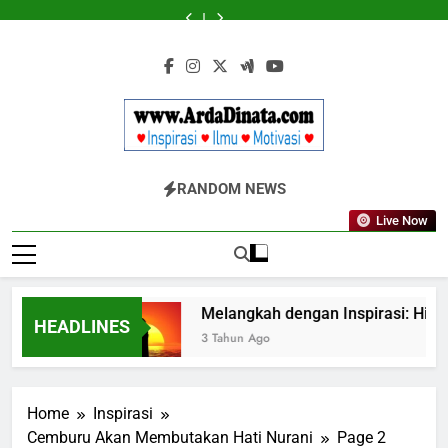
Skip
Cermin
Ungkapan
LABKESMAS
Panggung
Cermin
Ungkapan
LABKESMAS
to
Retak
Gaul
BERKARYA
Kebenaran
Retak
Gaul
BERKARYA
Panggung
Cermin
yang
&
yang
&
Kebenaran
Retak
content
Wajib
BERDAYA
Wajib
BERDAYA
Diketahui
Diketahui
untuk
untuk
Komunikasi
Komunikasi
Kekinian
Kekinian
di
di
EF
EF
Www.ArdaDinata
Inspirasi, Ilmu, Dan Motivasi
EFEKTA
EFEKTA
RANDOM NEWS
English
English
for
for
Live Now
Adults
Adults
enulis
Melangkah dengan Inspirasi: Hidup d
HEADLINES
3 Tahun Ago
Home
Inspirasi
Cemburu Akan Membutakan Hati Nurani
Page 2