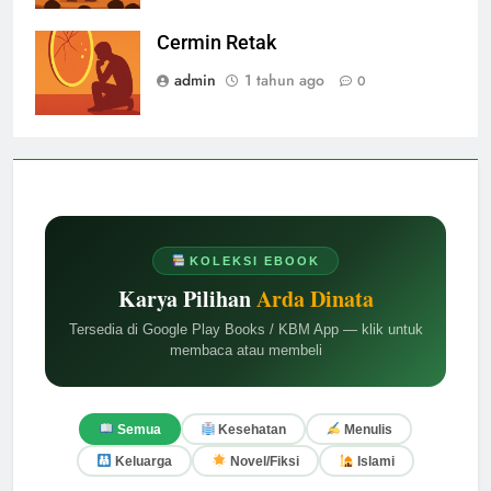
Cermin Retak
admin
1 tahun ago
0
KOLEKSI EBOOK
Karya Pilihan
Arda Dinata
Tersedia di Google Play Books / KBM App — klik untuk
membaca atau membeli
Semua
Kesehatan
Menulis
Keluarga
Novel/Fiksi
Islami