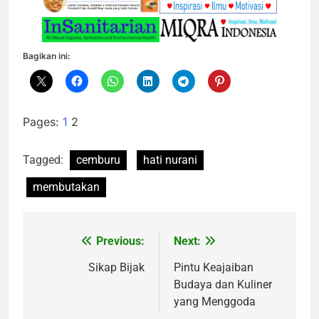
Bagikan ini:
Pages:
1
2
Tagged:
cemburu
hati nurani
membutakan
Previous:
Next:
Navigasi
pos
Sikap Bijak
Pintu Keajaiban
Budaya dan Kuliner
yang Menggoda