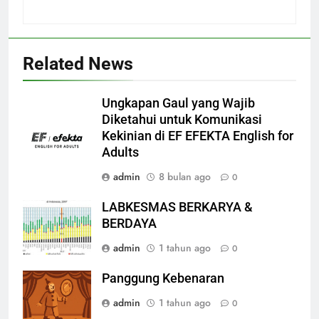
Related News
Ungkapan Gaul yang Wajib
Diketahui untuk Komunikasi
Kekinian di EF EFEKTA English for
Adults
admin
8 bulan ago
0
LABKESMAS BERKARYA &
BERDAYA
admin
1 tahun ago
0
Panggung Kebenaran
admin
1 tahun ago
0