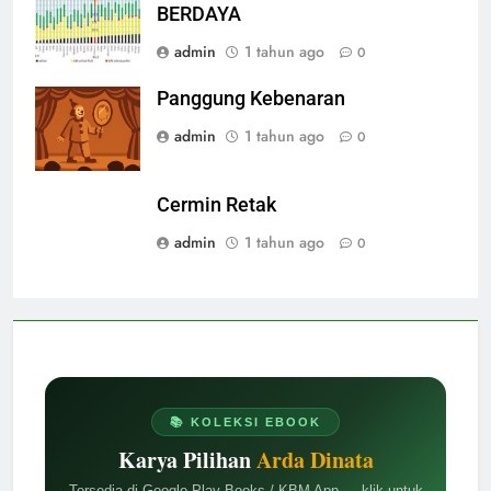
BERDAYA
admin
1 tahun ago
0
Panggung Kebenaran
admin
1 tahun ago
0
Cermin Retak
admin
1 tahun ago
0
📚 KOLEKSI EBOOK
Karya Pilihan
Arda Dinata
Tersedia di Google Play Books / KBM App — klik untuk