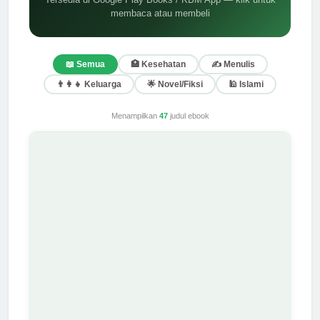
membaca atau membeli
📖 Semua
🏥 Kesehatan
✍️ Menulis
👨‍👩‍👧 Keluarga
🌟 Novel/Fiksi
🕌 Islami
Menampilkan
47
judul ebook