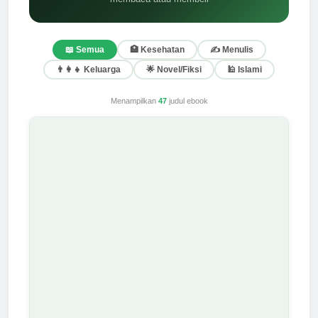
📖 Semua
🏥 Kesehatan
✍️ Menulis
👨‍👩‍👧 Keluarga
🌟 Novel/Fiksi
🕌 Islami
Menampilkan
47
judul ebook