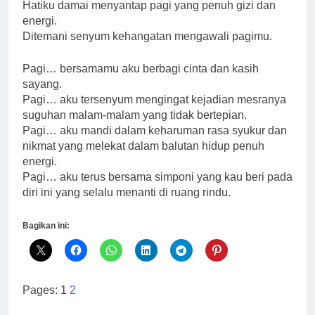
Hatiku damai menyantap pagi yang penuh gizi dan
Pagi yang
Mengubah
energi.
Takdir: Rahasia
Ditemani senyum kehangatan mengawali pagimu.
1 Tahun Ago
Rutinitas Orang
Mindmap
Sukses
Penulisan
Pagi… bersamamu aku berbagi cinta dan kasih
Buku:
sayang.
2 Tahun Ago
Menjemput Era
Memahami
Pagi… aku tersenyum mengingat kejadian mesranya
Digital dengan
Sindrom
suguhan malam-malam yang tidak bertepian.
Kata-kata
Geriatri:
Pagi… aku mandi dalam keharuman rasa syukur dan
2 Tahun Ago
Tantangan dan
nikmat yang melekat dalam balutan hidup penuh
Harapan untuk
energi.
Lansia
Pagi… aku terus bersama simponi yang kau beri pada
diri ini yang selalu menanti di ruang rindu.
Bagikan ini:
Pages:
1
2