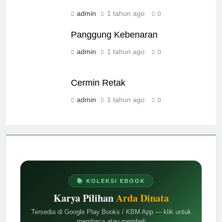
admin
1 tahun ago
0
Panggung Kebenaran
admin
1 tahun ago
0
Cermin Retak
admin
1 tahun ago
0
📚 KOLEKSI EBOOK
Karya Pilihan
Arda Dinata
Tersedia di Google Play Books / KBM App — klik untuk
membaca atau membeli