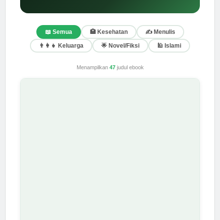
📖 Semua
🏥 Kesehatan
✍️ Menulis
👨‍👩‍👧 Keluarga
🌟 Novel/Fiksi
🕌 Islami
Menampilkan
47
judul ebook