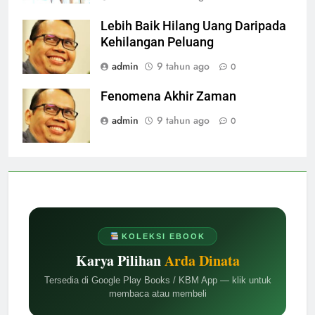
Lebih Baik Hilang Uang Daripada
Kehilangan Peluang
admin
9 tahun ago
0
Fenomena Akhir Zaman
admin
9 tahun ago
0
KOLEKSI EBOOK
Karya Pilihan
Arda Dinata
Tersedia di Google Play Books / KBM App — klik untuk
membaca atau membeli