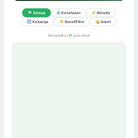
Semua
Kesehatan
Menulis
Keluarga
Novel/Fiksi
Islami
Menampilkan
47
judul ebook