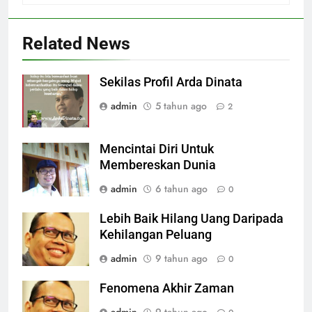
Related News
Sekilas Profil Arda Dinata
admin
5 tahun ago
2
Mencintai Diri Untuk
Membereskan Dunia
admin
6 tahun ago
0
Lebih Baik Hilang Uang Daripada
Kehilangan Peluang
admin
9 tahun ago
0
Fenomena Akhir Zaman