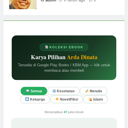
admin
9 tahun ago
0
KOLEKSI EBOOK
Karya Pilihan
Arda Dinata
Tersedia di Google Play Books / KBM App — klik untuk
membaca atau membeli
Semua
Kesehatan
Menulis
Keluarga
Novel/Fiksi
Islami
Menampilkan
47
judul ebook