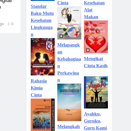
gital
Kesehatan
Cinta
Standar
p
Alat
Baku Mutu
Makan
Kesehatan
go
0
Lingkunga
n
Melapangk
an
Mengikat
Kebahagiaa
Cinta Kasih
n
Perkawina
n
Rahasia
Kimia
Cinta
Ayahku,
Guruku,
Melangkah
Guru Kami