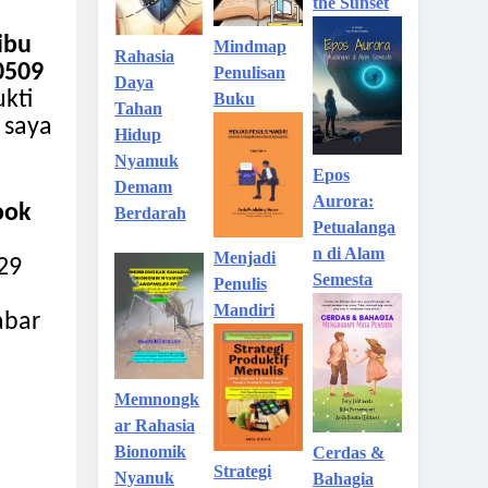
the Sunset
ibu
Mindmap
Rahasia
0509
Penulisan
Daya
ukti
Buku
Tahan
 saya
Hidup
Nyamuk
Epos
Demam
Aurora:
ook
Berdarah
Petualanga
n di Alam
Menjadi
29
Semesta
Penulis
Mandiri
abar
Memnongk
ar Rahasia
Bionomik
Cerdas &
Strategi
Nyanuk
Bahagia