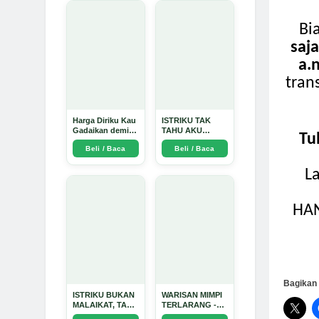
Bi
saj
a.
tran
Harga Diriku Kau
ISTRIKU TAK
Gadaikan demi
TAHU AKU
Tul
Perempuan Itu -
PENGUSAHA
Beli / Baca
Beli / Baca
Arda Dinata
EMAS - Arda
Dinata
L
HA
Bagikan 
ISTRIKU BUKAN
WARISAN MIMPI
MALAIKAT, TAPI
TERLARANG -
AKU JUGA
Arda Dinata