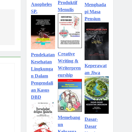
Produktif
Anopheles
Menghada
Menulis
SP.
pi Masa
Pensiun
Creative
Pendekatan
Writing &
Kesehatan
Keperawat
Writerpren
Lingkunga
an Jiwa
eurship
n Dalam
Pengendali
an Kasus
DBD
Memebang
Dasar-
un
Dasar
Keluarga