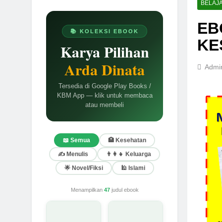
BELAJ
EB
📚 KOLEKSI EBOOK
KE
Karya Pilihan
Arda Dinata
Admi
Tersedia di Google Play Books /
KBM App — klik untuk membaca
atau membeli
📖 Semua
🏥 Kesehatan
✍️ Menulis
👨‍👩‍👧 Keluarga
🌟 Novel/Fiksi
🕌 Islami
Menampilkan
47
judul ebook