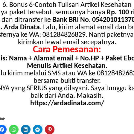
6
. Bonus 6-Contoh Tulisan Artikel
Kesehatan
aya paket tersebut, semuanya hanya
Rp. 100 r
a
dan ditransfer ke
Bank BRI No. 05420101137
n. Arda Dinata
. Lalu, kirim alamat email dan b
sfernya ke WA: 081284826829. Nanti paketnya
kirimkan lewat email secepatnya.
Cara
Pemesanan:
is
: Nama + Alamat email + No.HP + Paket
Eb
Menulis Artikel Kesehatan
.
alu
kirim melalui SMS atau WA ke 0812848268
bersama bukti transfer
.
NYA
yang SERIUS yang dilayani. Saya tunggu k
baik dari Anda. Makasih.
https://ardadinata.com/
ini: