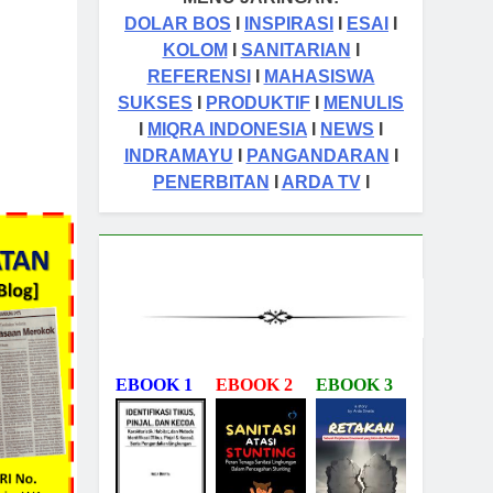
DOLAR BOS
I
INSPIRASI
I
ESAI
I
KOLOM
I
SANITARIAN
I
REFERENSI
I
MAHASISWA
SUKSES
I
PRODUKTIF
I
MENULIS
I
MIQRA INDONESIA
I
NEWS
I
INDRAMAYU
I
PANGANDARAN
I
PENERBITAN
I
ARDA TV
I
EBOOK 1
EBOOK 2
EBOOK 3