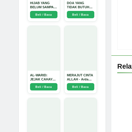
HIJAB YANG
DOA YANG
BELUM SAMPAI
TIDAK BUTUH
KE HATI: Ketika
SINYAL: Kisah
Beli / Baca
Beli / Baca
Cinta Seorang
Tiga Jiwa yang
Ustadz Menjadi
Tersesat di Era AI
Cermin yang
dan Menemukan
Paling Kejam -
Jalan Pulang di
Arda Dinata
Bulan
Ramadhan" -
Arda Dinata
Rel
AL-WARID:
MERAJUT CINTA
JEJAK CAHAYA
ALLAH - Arda
DI ANTARA DUA
Dinata
Beli / Baca
Beli / Baca
ZAMAN - Arda
Dinata