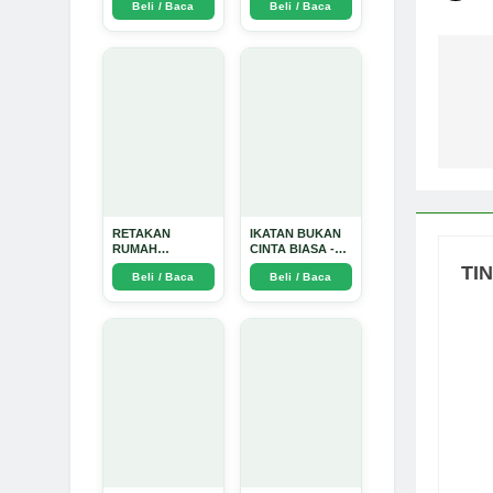
Beli / Baca
Beli / Baca
TIDAK SUCI -
Arda Dinata
Na
po
RETAKAN
IKATAN BUKAN
RUMAH
CINTA BIASA -
TANGGA:
Arda Dinata
TI
Beli / Baca
Beli / Baca
Sebuah
Perjalanan
Emosional yang
Intim dan
Mendalam - Arda
Dinata