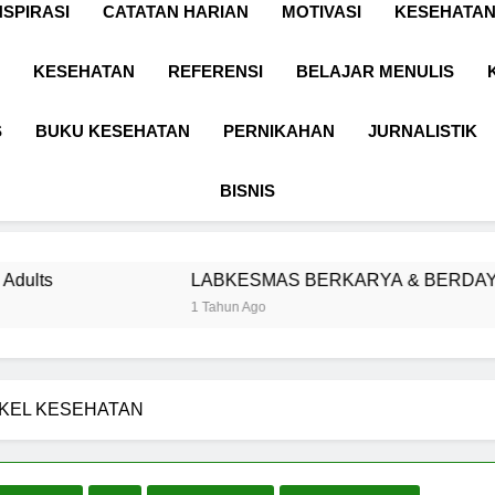
NSPIRASI
CATATAN HARIAN
MOTIVASI
KESEHATAN
KESEHATAN
REFERENSI
BELAJAR MENULIS
S
BUKU KESEHATAN
PERNIKAHAN
JURNALISTIK
BISNIS
LABKESMAS BERKARYA & BERDAYA
1 Tahun Ago
IKEL KESEHATAN