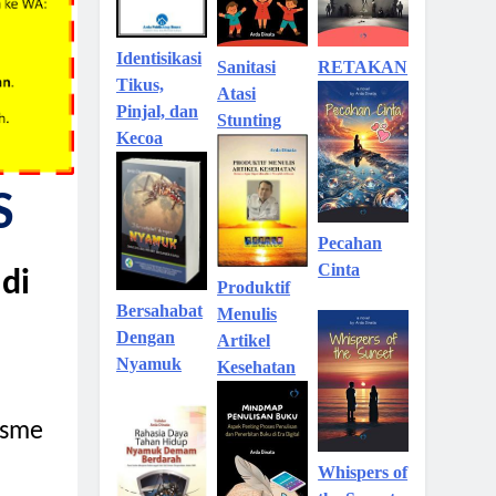
Identisikasi
Sanitasi
RETAKAN
Tikus,
Atasi
Pinjal, dan
Stunting
Kecoa
S
Pecahan
Cinta
di
Produktif
Bersahabat
Menulis
Dengan
Artikel
Nyamuk
Kesehatan
isme
Whispers of