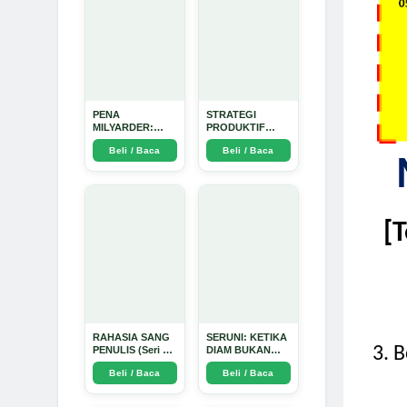
PENA
STRATEGI
MILYARDER:
PRODUKTIF
Kisah, Rahasia
MENULIS
Beli / Baca
Beli / Baca
Sukses, dan
UPDATE - Arda
Panduan Menjadi
Dinata
Penulis 1 Milyar
di KBM App dari
Nol - Arda Dinata
[
RAHASIA SANG
SERUNI: KETIKA
3
. 
PENULIS (Seri 1)
DIAM BUKAN
- Arda Dinata
LAGI PILIHAN -
Beli / Baca
Beli / Baca
Arda Dinata