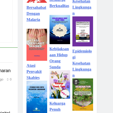
Kesehatan
Berkualitas
Lingkunga
Bersahabat
n
Dengan
Malaria
Kebijaksan
Epidemiolo
aan Hidup
gi
Orang
Kesehatan
Atasi
Sunda
Lingkunga
naran
Penyakit
n
Skabies
go
0
Keluarga
Penuh