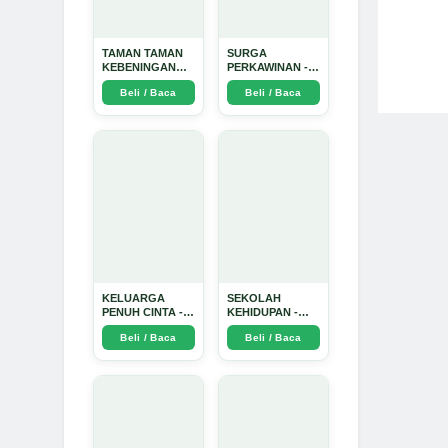
TAMAN TAMAN
SURGA
KEBENINGAN
PERKAWINAN -
HATI - Arda
Arda Dinata
Beli / Baca
Beli / Baca
Dinata
KELUARGA
SEKOLAH
PENUH CINTA -
KEHIDUPAN -
Arda Dinata
Arda Dinata
Beli / Baca
Beli / Baca